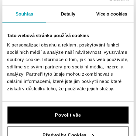
Všechny
Česko
Slovensko
Souhlas
Detaily
Více o cookies
HALADA Pařížská, Praha
Pařížská 7, 110 00 Praha 1
Tato webová stránka používá cookies
tel.: +420724986111
dnes otevřeno do 18:00
K personalizaci obsahu a reklam, poskytování funkcí
sociálních médií a analýze naší návštěvnosti využíváme
soubory cookie. Informace o tom, jak náš web používáte,
HALADA Na Příkopě, Praha
sdílíme se svými partnery pro sociální média, inzerci a
Na Příkopě 16, 110 00 Praha 1
analýzy. Partneři tyto údaje mohou zkombinovat s
tel.: +420608028615
dnes otevřeno do 18:00
dalšími informacemi, které jste jim poskytli nebo které
získali v důsledku toho, že používáte jejich služby.
HALADA Česká, Brno
Česká 23, 602 00 Brno
tel.: +420602443261
Povolit vše
otevřeno v Pondělí od 09:00
HALADA OC Avion, Ostrava
Předvolby Cookies