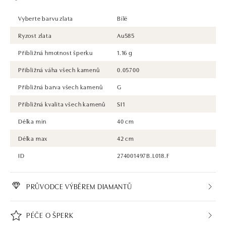
Vyberte barvu zlata
Bílé
Ryzost zlata
Au585
Přibližná hmotnost šperku
1.16 g
Přibližná váha všech kamenů
0.05700
Přibližná barva všech kamenů
G
Přibližná kvalita všech kamenů
SI1
Délka min
40 cm
Délka max
42 cm
ID
274001497B.L018.F
PRŮVODCE VÝBĚREM DIAMANTŮ
PÉČE O ŠPERK