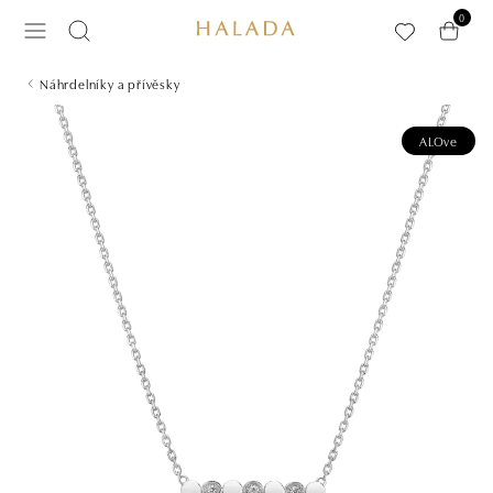
Přeskočit na hlavní obsah
0
Náhrdelníky a přívěsky
ALOve