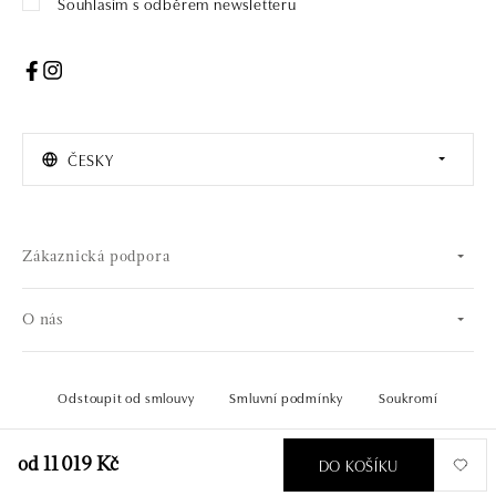
Souhlasím s odběrem newsletteru
ČESKY
Zákaznická podpora
O nás
Odstoupit od smlouvy
Smluvní podmínky
Soukromí
© 2026 OLA online s.r.o.. Všechna práva vyhrazena.
Vytvořil