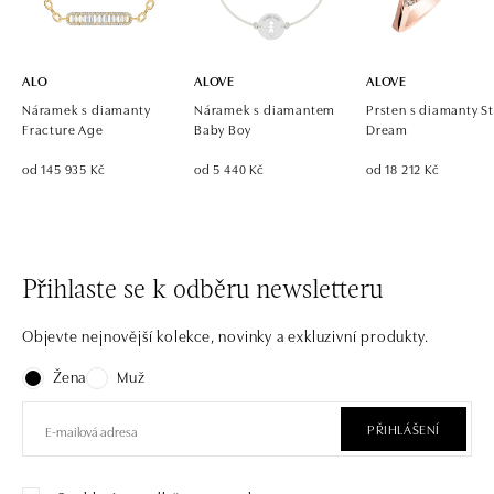
ALO
ALOVE
ALOVE
Náramek s diamanty
Náramek s diamantem
Prsten s diamanty St
Fracture Age
Baby Boy
Dream
od 145 935 Kč
od 5 440 Kč
od 18 212 Kč
Přihlaste se k odběru newsletteru
Objevte nejnovější kolekce, novinky a exkluzivní produkty.
Žena
Muž
PŘIHLÁŠENÍ