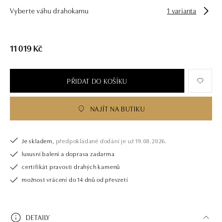
Vyberte váhu drahokamu
1 varianta
11 019 Kč
PŘIDAT DO KOŠÍKU
NAJÍT NA BUTIKU
Je skladem,
předpokládané dodání je už 19.08.2026.
luxusní balení a doprava zadarma
certifikát pravosti drahých kamenů
možnost vrácení do 14 dnů od převzetí
DETAILY