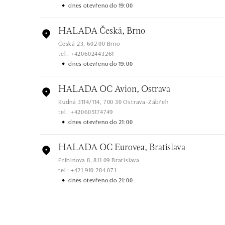
dnes otevřeno do 19:00
HALADA Česká, Brno
Česká 23, 602 00 Brno
tel.: +420602443261
dnes otevřeno do 19:00
HALADA OC Avion, Ostrava
Rudná 3114/114, 700 30 Ostrava-Zábřeh
tel.: +420605174749
dnes otevřeno do 21:00
HALADA OC Eurovea, Bratislava
Pribinova 8, 811 09 Bratislava
tel.: +421 910 284 071
dnes otevřeno do 21:00
HALADA OC Avion, Bratislava
Ivanská cesta 16, 821 04 Bratislava