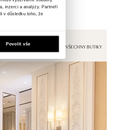
, inzerci a analýzy. Partneři
li v důsledku toho, že
Povolit vše
ZOBRAZIT VŠECHNY BUTIKY