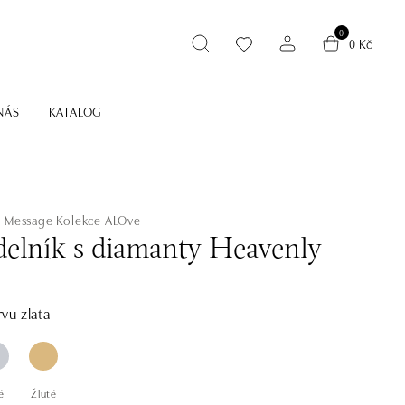
0
0 Kč
NÁS
KATALOG
e Message
Kolekce ALOve
elník s diamanty Heavenly
vu zlata
é
Žluté