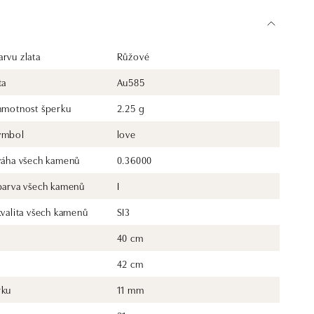
rvu zlata
Růžové
ta
Au585
 hmotnost šperku
2.25 g
ymbol
love
 váha všech kamenů
0.36000
 barva všech kamenů
I
kvalita všech kamenů
SI3
40 cm
42 cm
rku
11 mm