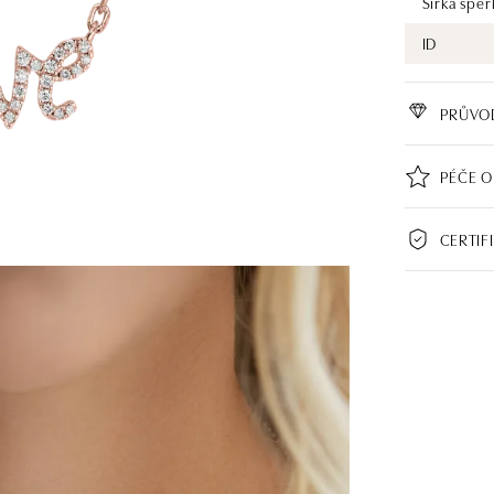
Šířka šper
ID
PRŮVO
PÉČE O
CERTIF