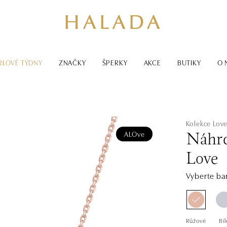
RLOVÉ TÝDNY
ZNAČKY
ŠPERKY
AKCE
BUTIKY
O 
Kolekce Lov
ALOve
Náhrd
Love
Vyberte bar
Růžové
Bíl