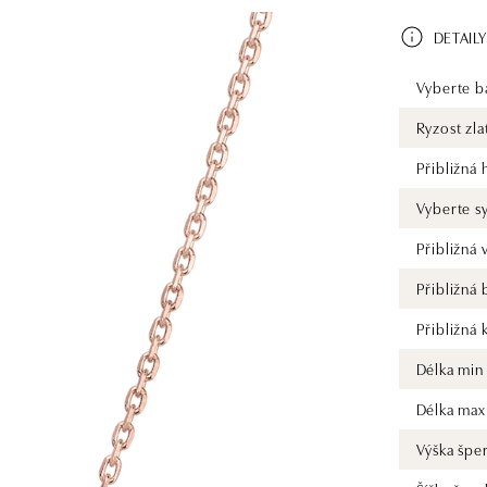
DETAILY
Vyberte ba
Ryzost zla
Přibližná
Vyberte s
Přibližná
Přibližná
Přibližná 
Délka min
Délka max
Výška špe