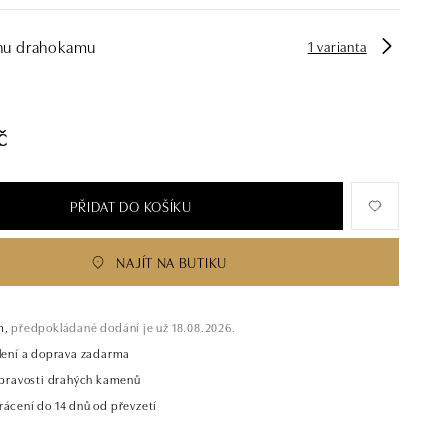
hu drahokamu
1 varianta
č
PŘIDAT DO KOŠÍKU
NAJÍT NA BUTIKU
m,
předpokládané dodání je už 18.08.2026.
alení a doprava zadarma
t pravosti drahých kamenů
rácení do 14 dnů od převzetí