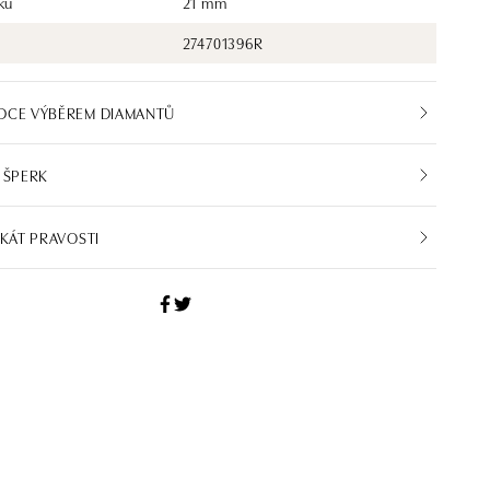
ku
21 mm
274701396R
DCE VÝBĚREM DIAMANTŮ
 ŠPERK
IKÁT PRAVOSTI