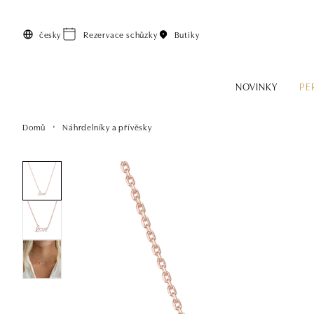
Přeskočit na hlavní obsah
česky
Rezervace schůzky
Butiky
NOVINKY
PE
Domů
Náhrdelníky a přívěsky