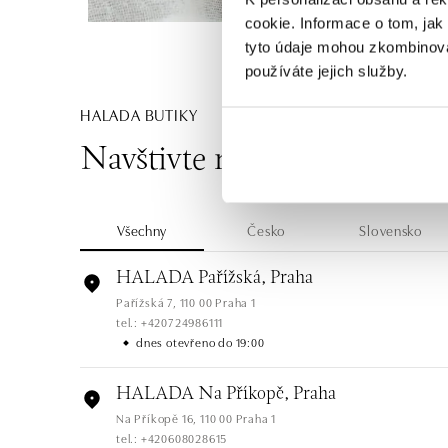
cookie. Informace o tom, jak
tyto údaje mohou zkombinovat
používáte jejich služby.
HALADA BUTIKY
Navštivte naše butiky
Všechny
Česko
Slovensko
HALADA Pařížská, Praha
Pařížská 7, 110 00 Praha 1
tel.: +420724986111
dnes otevřeno do 19:00
HALADA Na Příkopě, Praha
Na Příkopě 16, 110 00 Praha 1
tel.: +420608028615