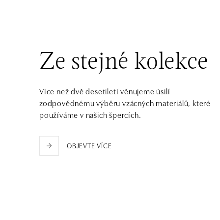
tel.: +421 917 090 372
dnes otevřeno do 21:00
Halada OC Aupark, Bratislava
Einsteinova 18, 851 01 Bratislava
Ze stejné kolekce
tel.: +421 917 090 891
dnes otevřeno do 21:00
Více než dvě desetiletí věnujeme úsilí
zodpovědnému výběru vzácných materiálů, které
používáme v našich špercích.
OBJEVTE VÍCE