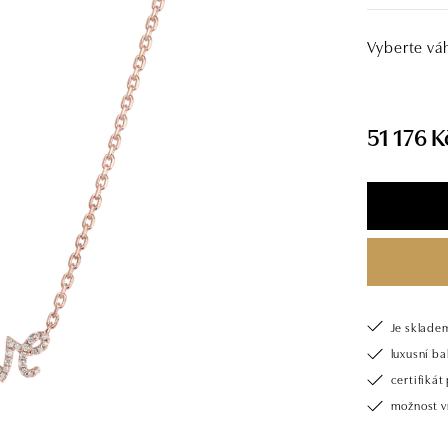
Vyberte vá
51 176 K
Je sklade
luxusní b
certifiká
možnost v