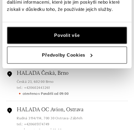
HALADA Pařížská, Praha
dalšími informacemi, které jste jim poskytli nebo které
Pařížská 7, 110 00 Praha 1
získali v důsledku toho, že používáte jejich služby.
tel.: +420724986111
dnes otevřeno od 11:00
Povolit vše
HALADA Na Příkopě, Praha
Na Příkopě 16, 110 00 Praha 1
tel.: +420608028615
Předvolby Cookies
dnes otevřeno od 10:00
HALADA Česká, Brno
Česká 23, 602 00 Brno
tel.: +420602443261
otevřeno v Pondělí od 09:00
HALADA OC Avion, Ostrava
Rudná 3114/114, 700 30 Ostrava-Zábřeh
tel.: +420605174749
dnes otevřeno od 09:00