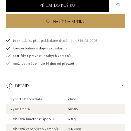
PŘIDAT DO KOŠÍKU
NAJÍT NA BUTIKU
Je skladem,
předpokládané dodání je už 19.08.2026.
luxusní balení a doprava zadarma
certifikát pravosti drahých kamenů
možnost vrácení do 14 dnů od převzetí
DETAILY
Vyberte barvu zlata
Žluté
Ryzost zlata
Au585
Přibližná hmotnost šperku
6.8 g
Přibližná váha všech kamenů
0.65000