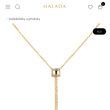
Přeskočit na hlavní obsah
0
Náhrdelníky a přívěsky
ALO