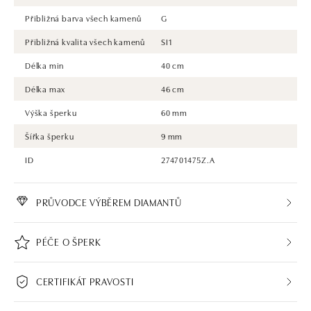
Přibližná barva všech kamenů
G
Přibližná kvalita všech kamenů
SI1
Délka min
40 cm
Délka max
46 cm
Výška šperku
60 mm
Šířka šperku
9 mm
ID
274701475Z.A
PRŮVODCE VÝBĚREM DIAMANTŮ
PÉČE O ŠPERK
CERTIFIKÁT PRAVOSTI