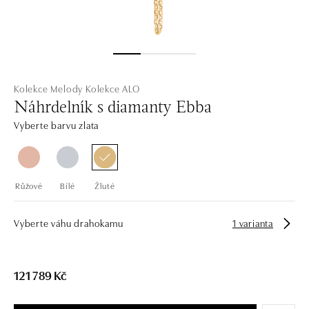
Kolekce Melody
Kolekce ALO
Náhrdelník s diamanty Ebba
Vyberte barvu zlata
Růžové
Bílé
Žluté
Vyberte váhu drahokamu
1 varianta
121 789 Kč