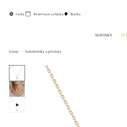
Přeskočit na hlavní obsah
česky
Rezervace schůzky
Butiky
NOVINKY
PE
Domů
Náhrdelníky a přívěsky