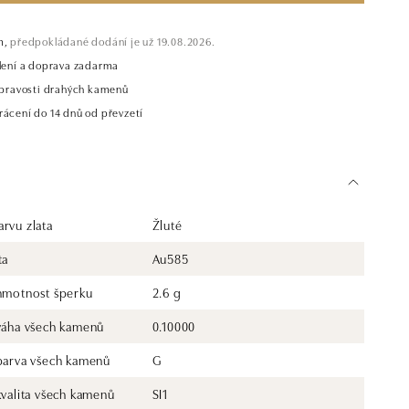
m,
předpokládané dodání je už 19.08.2026.
alení a doprava zadarma
t pravosti drahých kamenů
rácení do 14 dnů od převzetí
rvu zlata
Žluté
ta
Au585
 hmotnost šperku
2.6 g
 váha všech kamenů
0.10000
 barva všech kamenů
G
kvalita všech kamenů
SI1