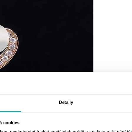
Detaily
á cookies
klam, poskytování funkcí sociálních médií a analýze naší návšt