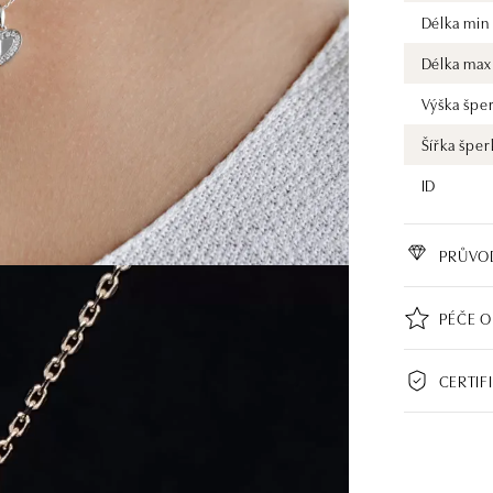
Délka min
Délka max
Výška špe
Šířka šper
ID
PRŮVO
PÉČE O
CERTIF