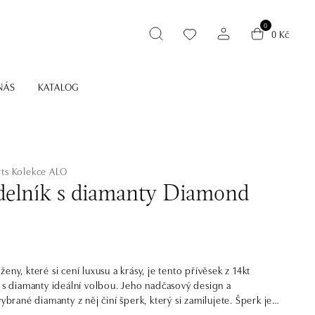
0
0 Kč
NÁS
KATALOG
ts
Kolekce ALO
elník s diamanty Diamond
eny, které si cení luxusu a krásy, je tento přívěsek z 14kt
a s diamanty ideální volbou. Jeho nadčasový design a
vybrané diamanty z něj činí šperk, který si zamilujete. Šperk je
ou jednoduše srdeční záležitost. A