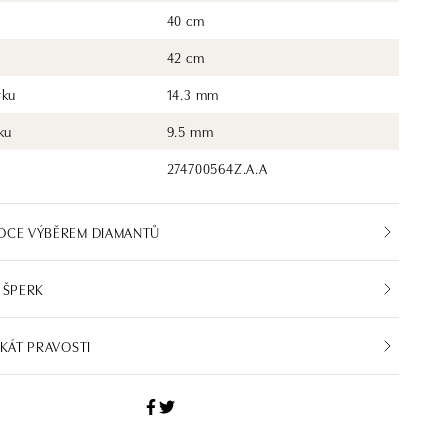
40 cm
42 cm
rku
14.3 mm
ku
9.5 mm
274700564Z.A.A
DCE VÝBĚREM DIAMANTŮ
 ŠPERK
IKÁT PRAVOSTI