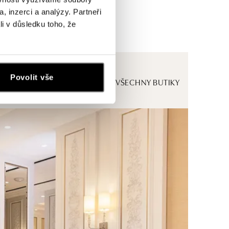
, inzerci a analýzy. Partneři
li v důsledku toho, že
Povolit vše
ZOBRAZIT VŠECHNY BUTIKY