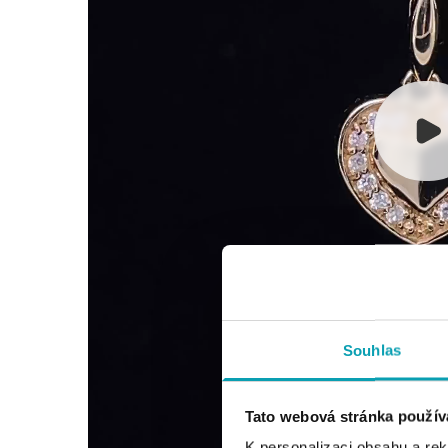
Souhlas
Tato webová stránka použív
K personalizaci obsahu a re