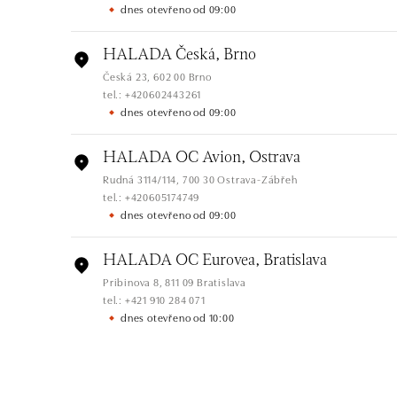
dnes otevřeno od 09:00
HALADA Česká, Brno
Česká 23, 602 00 Brno
tel.: +420602443261
dnes otevřeno od 09:00
HALADA OC Avion, Ostrava
Rudná 3114/114, 700 30 Ostrava-Zábřeh
tel.: +420605174749
dnes otevřeno od 09:00
HALADA OC Eurovea, Bratislava
Pribinova 8, 811 09 Bratislava
tel.: +421 910 284 071
dnes otevřeno od 10:00
HALADA OC Avion, Bratislava
Ivanská cesta 16, 821 04 Bratislava