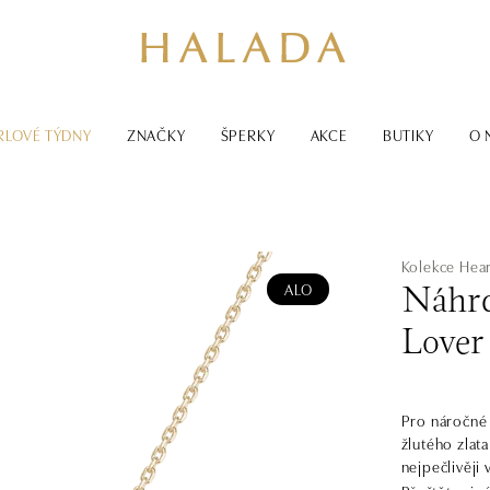
RLOVÉ TÝDNY
ZNAČKY
ŠPERKY
AKCE
BUTIKY
O 
Kolekce Hear
ALO
Náhrd
Lover
Pro náročné ž
žlutého zlat
nejpečlivěji 
součástí kolekce Hearts. Diamanty js