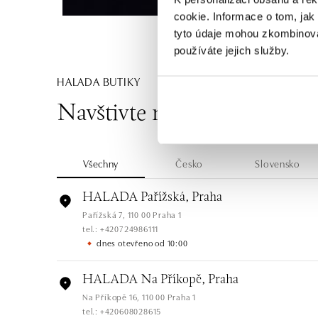
cookie. Informace o tom, jak
tyto údaje mohou zkombinovat
používáte jejich služby.
HALADA BUTIKY
Navštivte naše butiky
Všechny
Česko
Slovensko
HALADA Pařížská, Praha
Pařížská 7, 110 00 Praha 1
tel.: +420724986111
dnes otevřeno od 10:00
HALADA Na Příkopě, Praha
Na Příkopě 16, 110 00 Praha 1
tel.: +420608028615