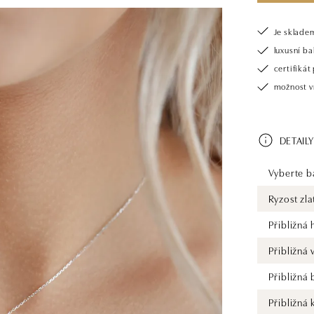
Je sklade
luxusní b
certifiká
možnost v
DETAILY
Vyberte ba
Ryzost zla
Přibližná
Přibližná
Přibližná
Přibližná 