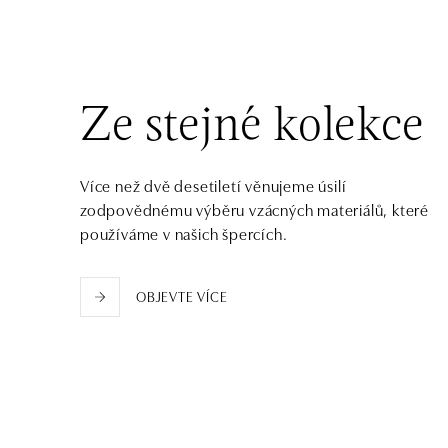
tel.: +421 917 090 372
dnes otevřeno od 10:00
Halada OC Aupark, Bratislava
Einsteinova 18, 851 01 Bratislava
Ze stejné kolekce
tel.: +421 917 090 891
dnes otevřeno od 10:00
Více než dvě desetiletí věnujeme úsilí
zodpovědnému výběru vzácných materiálů, které
používáme v našich špercích.
OBJEVTE VÍCE