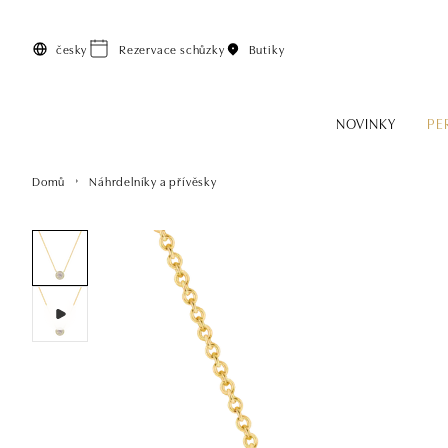
Přeskočit na hlavní obsah
česky
Rezervace schůzky
Butiky
NOVINKY
PE
Domů
Náhrdelníky a přívěsky