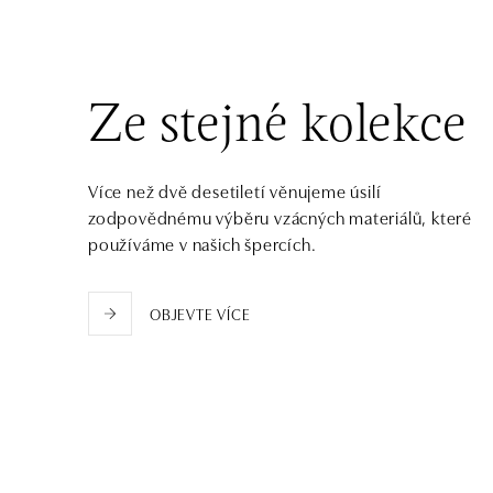
dnes otevřeno od 10:00
Halada OC Aupark, Bratislava
Einsteinova 18, 851 01 Bratislava
Ze stejné kolekce
tel.: +421 917 090 891
dnes otevřeno od 10:00
Více než dvě desetiletí věnujeme úsilí
zodpovědnému výběru vzácných materiálů, které
používáme v našich špercích.
OBJEVTE VÍCE