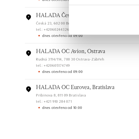
HALADA Česká, Brno
Česká 23, 602 00 Brno
tel.: +420602443261
dnes otevřeno od 09:00
HALADA OC Avion, Ostrava
Rudná 3114/114, 700 30 Ostrava-Zábřeh
tel.: +420605174749
dnes otevřeno od 09:00
HALADA OC Eurovea, Bratislava
Pribinova 8, 811 09 Bratislava
tel.: +421 910 284 071
dnes otevřeno od 10:00
HALADA OC Avion, Bratislava
Ivanská cesta 16, 821 04 Bratislava
tel.: +421 917 090 372