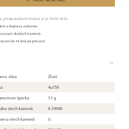
m,
předpokládané dodání je už 20.08.2026.
alení a doprava zadarma
t pravosti drahých kamenů
rácení do 14 dnů od převzetí
rvu zlata
Žluté
ta
Au750
 hmotnost šperku
3.1 g
 váha všech kamenů
0.39000
 barva všech kamenů
G