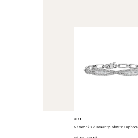
ALO
Náramek s diamanty Infinite Euphori
od 389 719 Kč