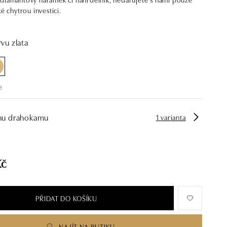
ké chytrou investici.
vu zlata
é
hu drahokamu
1 varianta
Kč
PŘIDAT DO KOŠÍKU
NAJÍT NA BUTIKU