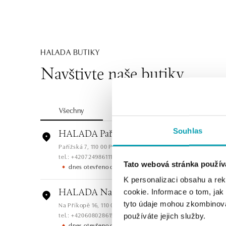
HALADA BUTIKY
Navštivte naše butiky
Všechny
Česko
Slovensko
Souhlas
HALADA Pařížská, Praha
Pařížská 7, 110 00 Praha 1
tel.: +420724986111
Tato webová stránka použív
dnes otevřeno od 10:00
K personalizaci obsahu a re
cookie. Informace o tom, jak
HALADA Na Příkopě, Praha
tyto údaje mohou zkombinovat
Na Příkopě 16, 110 00 Praha 1
tel.: +420608028615
používáte jejich služby.
dnes otevřeno od 09:00