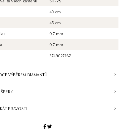
kvalita všech kamenů
SI1-VS1
40 cm
45 cm
rku
9.7 mm
ku
9.7 mm
374902716Z
DCE VÝBĚREM DIAMANTŮ
 ŠPERK
IKÁT PRAVOSTI