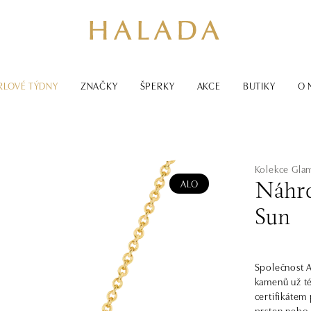
RLOVÉ TÝDNY
ZNAČKY
ŠPERKY
AKCE
BUTIKY
O 
Kolekce Gla
ALO
Náhrd
Sun
Společnost A
kamenů už té
certifikátem
prsten nebo 