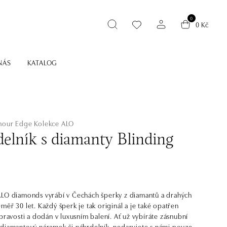
0
0 Kč
NÁS
KATALOG
mour Edge
Kolekce ALO
elník s diamanty Blinding
LO diamonds vyrábí v Čechách šperky z diamantů a drahých
měř 30 let. Každý šperk je tak originál a je také opatřen
 pravosti a dodán v luxusním balení. Ať už vybíráte zásnubní
diamantový náramek či náhrdelník, nedarujete s námi pouze