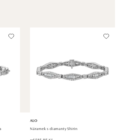
ALO
a
Náramek s diamanty Shirin
od 585 115 Kč