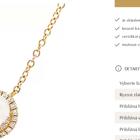
Je sklade
luxusní b
certifiká
možnost v
DETAILY
Vyberte ba
Ryzost zla
Přibližná
Přibližná
Přibližná