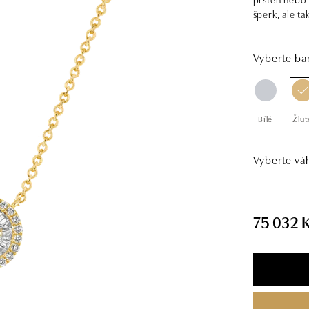
šperk, ale ta
Vyberte bar
Bílé
Žlut
Vyberte vá
75 032 