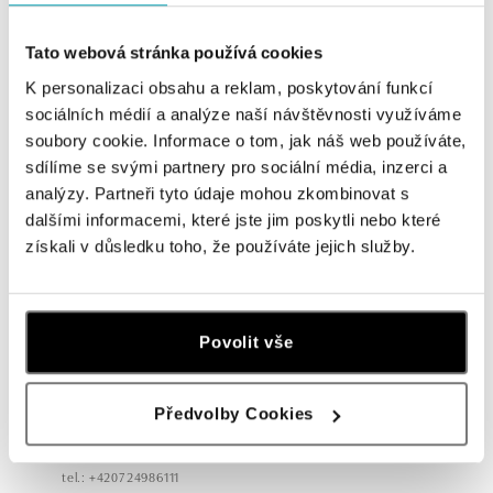
HALADA BUTIKY
Tato webová stránka používá cookies
Navštivte naše butiky
K personalizaci obsahu a reklam, poskytování funkcí
sociálních médií a analýze naší návštěvnosti využíváme
soubory cookie. Informace o tom, jak náš web používáte,
sdílíme se svými partnery pro sociální média, inzerci a
analýzy. Partneři tyto údaje mohou zkombinovat s
dalšími informacemi, které jste jim poskytli nebo které
získali v důsledku toho, že používáte jejich služby.
Povolit vše
Všechny
Česko
Slovensko
Předvolby Cookies
HALADA Pařížská, Praha
Pařížská 7, 110 00 Praha 1
tel.: +420724986111