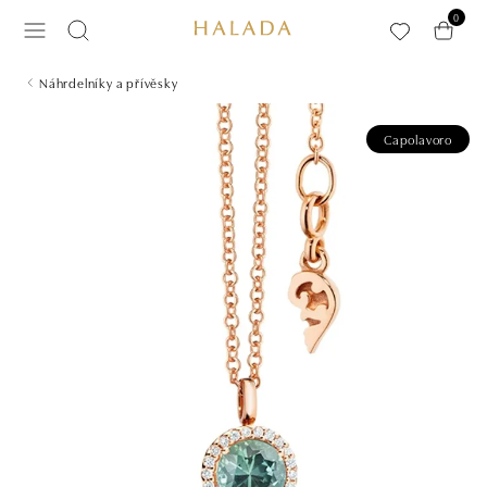
Přeskočit na hlavní obsah
0
Náhrdelníky a přívěsky
Capolavoro