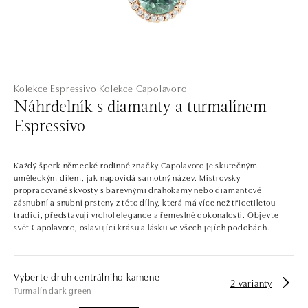
Kolekce Espressivo
Kolekce Capolavoro
Náhrdelník s diamanty a turmalínem
Espressivo
Každý šperk německé rodinné značky Capolavoro je skutečným
uměleckým dílem, jak napovídá samotný název. Mistrovsky
propracované skvosty s barevnými drahokamy nebo diamantové
zásnubní a snubní prsteny z této dílny, která má více než třicetiletou
tradici, představují vrchol elegance a řemeslné dokonalosti. Objevte
svět Capolavoro, oslavující krásu a lásku ve všech jejích podobách.
Vyberte druh centrálního kamene
2 varianty
Turmalín dark green