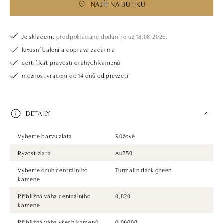
NAJÍT NA BUTIKU
Je skladem,
předpokládané dodání je už 18.08.2026.
luxusní balení a doprava zadarma
certifikát pravosti drahých kamenů
možnost vrácení do 14 dnů od převzetí
DETAILY
Vyberte barvu zlata
Růžové
Ryzost zlata
Au750
Vyberte druh centrálního
Turmalín dark green
kamene
Přibližná váha centrálního
0,820
kamene
Přibližná váha všech kamenů
0.06000