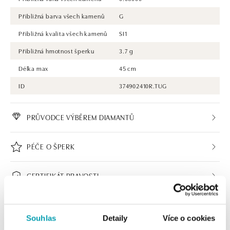
Přibližná barva všech kamenů
G
Přibližná kvalita všech kamenů
SI1
Přibližná hmotnost šperku
3.7 g
Délka max
45 cm
ID
374902410R.TUG
PRŮVODCE VÝBĚREM DIAMANTŮ
PÉČE O ŠPERK
CERTIFIKÁT PRAVOSTI
Souhlas
Detaily
Více o cookies