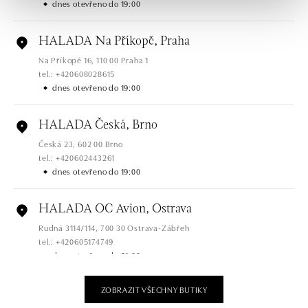
dnes otevřeno do 19:00
HALADA Na Příkopě, Praha
Na Příkopě 16, 110 00 Praha 1
tel.: +420608028615
dnes otevřeno do 19:00
HALADA Česká, Brno
Česká 23, 602 00 Brno
tel.: +420602443261
dnes otevřeno do 19:00
HALADA OC Avion, Ostrava
Rudná 3114/114, 700 30 Ostrava-Zábřeh
tel.: +420605174749
dnes otevřeno do 21:00
ZOBRAZIT VŠECHNY BUTIKY
HALADA OC Eurovea, Bratislava