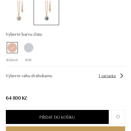
Vyberte barvu zlata
Růžové
Bílé
Vyberte váhu drahokamu
1 varianta
64 800 Kč
PŘIDAT DO KOŠÍKU