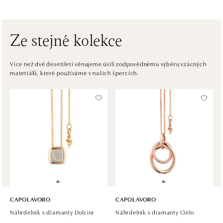
Pribinova 8, 811 09 Bratislava
tel.: +421 910 284 071
dnes otevřeno do 21:00
Ze stejné kolekce
HALADA OC Avion, Bratislava
Ivanská cesta 16, 821 04 Bratislava
Více než dvě desetiletí věnujeme úsilí zodpovědnému výběru vzácných
materiálů, které používáme v našich špercích.
tel.: +421 917 090 372
dnes otevřeno do 21:00
Halada OC Aupark, Bratislava
Einsteinova 18, 851 01 Bratislava
tel.: +421 917 090 891
dnes otevřeno do 21:00
CAPOLAVORO
CAPOLAVORO
Náhrdelník s diamanty Dolcini
Náhrdelník s diamanty Cielo