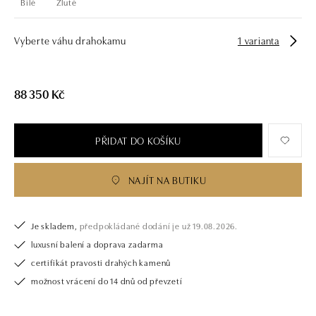
Bílé
Žluté
Vyberte váhu drahokamu
1 varianta
88 350 Kč
PŘIDAT DO KOŠÍKU
NAJÍT NA BUTIKU
Je skladem,
předpokládané dodání je už 19.08.2026.
luxusní balení a doprava zadarma
certifikát pravosti drahých kamenů
možnost vrácení do 14 dnů od převzetí