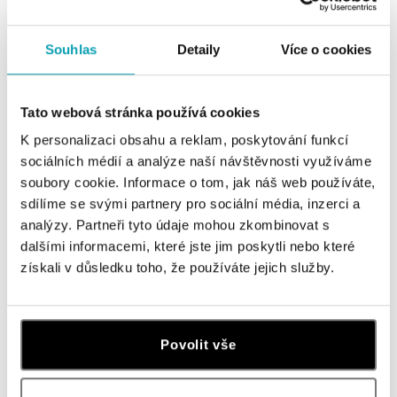
Všechny
Česko
Slovensko
Souhlas
Detaily
Více o cookies
HALADA Pařížská, Praha
Pařížská 7, 110 00 Praha 1
Tato webová stránka používá cookies
tel.: +420724986111
dnes otevřeno do 18:00
K personalizaci obsahu a reklam, poskytování funkcí
sociálních médií a analýze naší návštěvnosti využíváme
HALADA Na Příkopě, Praha
soubory cookie. Informace o tom, jak náš web používáte,
Na Příkopě 16, 110 00 Praha 1
sdílíme se svými partnery pro sociální média, inzerci a
tel.: +420608028615
analýzy. Partneři tyto údaje mohou zkombinovat s
dnes otevřeno do 18:00
dalšími informacemi, které jste jim poskytli nebo které
získali v důsledku toho, že používáte jejich služby.
HALADA Česká, Brno
Česká 23, 602 00 Brno
tel.: +420602443261
Povolit vše
otevřeno v Pondělí od 09:00
HALADA OC Avion, Ostrava