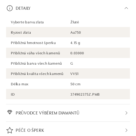
DETAILY
Vyberte barvu zlata
Žluté
Ryzost zlata
Au750
Přibližná hmotnost šperku
4.15 g
Přibližná váha všech kamenů
0.03000
Přibližná barva všech kamenů
G
Přibližná kvalita všech kamenů
VVS1
Délka max
50 cm
ID
374902375Z.PMB
PRŮVODCE VÝBĚREM DIAMANTŮ
PÉČE O ŠPERK