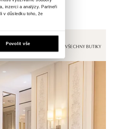
, inzerci a analýzy. Partneři
li v důsledku toho, že
Povolit vše
ZOBRAZIT VŠECHNY BUTIKY