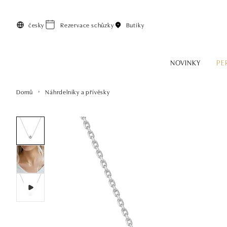
Přeskočit na hlavní obsah
česky
Rezervace schůzky
Butiky
NOVINKY
PE
Domů
Náhrdelníky a přívěsky