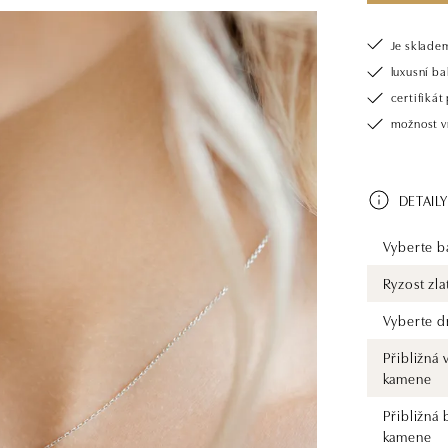
Je sklade
luxusní b
certifiká
možnost v
DETAILY
Vyberte ba
Ryzost zla
Vyberte d
Přibližná 
kamene
Přibližná 
kamene