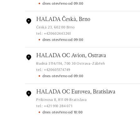
dnes otevřeno od 09:00
HALADA Česká, Brno
Česká 23, 602 00 Brno
tel.: +420602443261
dnes otevřeno od 09:00
HALADA OC Avion, Ostrava
Rudná 3114/114, 700 30 Ostrava-Zábřeh
tel.: +420605174749
dnes otevřeno od 09:00
HALADA OC Eurovea, Bratislava
Pribinova 8, 811 09 Bratislava
tel.: +421 910 284 071
dnes otevřeno od 10:00
HALADA OC Avion, Bratislava
Ivanská cesta 16, 821 04 Bratislava