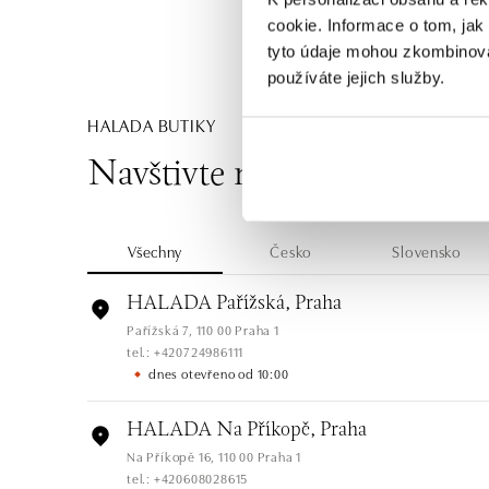
cookie. Informace o tom, jak
tyto údaje mohou zkombinovat
používáte jejich služby.
HALADA BUTIKY
Navštivte naše butiky
Všechny
Česko
Slovensko
HALADA Pařížská, Praha
Pařížská 7, 110 00 Praha 1
tel.: +420724986111
dnes otevřeno od 10:00
HALADA Na Příkopě, Praha
Na Příkopě 16, 110 00 Praha 1
tel.: +420608028615