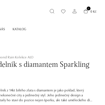
0
0 Kč
NÁS
KATALOG
mond Rain
Kolekce ALO
elník s diamantem Sparkling
lník z 14kt bílého zlata s diamantem je jako poklad, který
nekonečné city a jedinečný styl. Jeho jedinečný design a
aily ho staví do pozice nejen šperku, ale také uměleckého díla,
nese příběh krásy a lesku. Šperk je součástí kolekce Classic