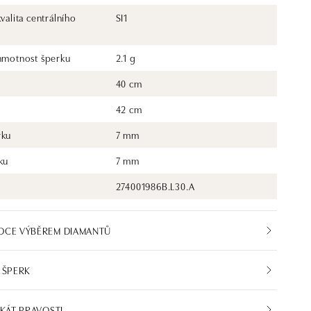
kvalita centrálního
SI1
 hmotnost šperku
2.1 g
40 cm
42 cm
rku
7 mm
ku
7 mm
274001986B.L30.A
DCE VÝBĚREM DIAMANTŮ
 ŠPERK
IKÁT PRAVOSTI