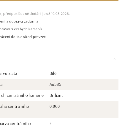
m,
předpokládané dodání je už 19.08.2026.
alení a doprava zadarma
t pravosti drahých kamenů
rácení do 14 dnů od převzetí
rvu zlata
Bílé
ta
Au585
ruh centrálního kamene
Briliant
váha centrálního
0,060
barva centrálního
F