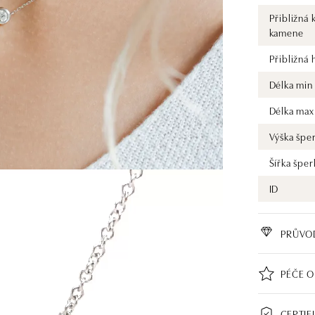
Přibližná 
kamene
Přibližná
Délka min
Délka max
Výška špe
Šířka šper
ID
PRŮVO
PÉČE O
CERTIF