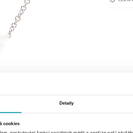
Detaily
á cookies
klam, poskytování funkcí sociálních médií a analýze naší návšt