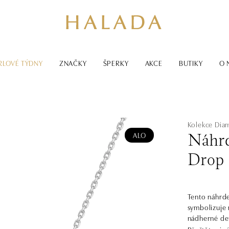
RLOVÉ TÝDNY
ZNAČKY
ŠPERKY
AKCE
BUTIKY
O 
Kolekce Dia
ALO
Náhrd
Drop
Tento náhrde
symbolizuje 
nádherné det
které v sobě 