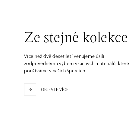
tel.: +421 917 090 372
dnes otevřeno od 09:00
Halada OC Aupark, Bratislava
Einsteinova 18, 851 01 Bratislava
Ze stejné kolekce
tel.: +421 917 090 891
dnes otevřeno od 09:00
Více než dvě desetiletí věnujeme úsilí
zodpovědnému výběru vzácných materiálů, které
používáme v našich špercích.
OBJEVTE VÍCE