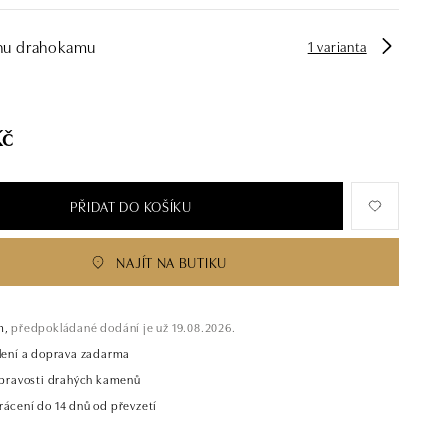
hu drahokamu
1 varianta
Kč
PŘIDAT DO KOŠÍKU
NAJÍT NA BUTIKU
m,
předpokládané dodání je už 19.08.2026.
alení a doprava zadarma
t pravosti drahých kamenů
rácení do 14 dnů od převzetí