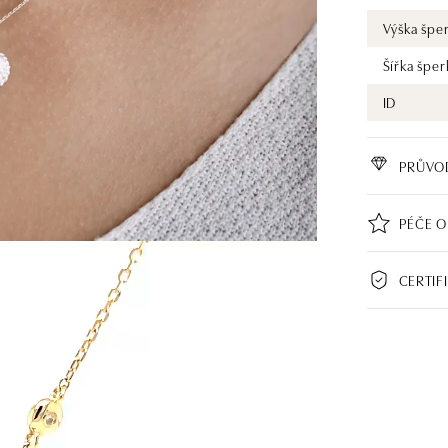
Výška špe
Šířka šper
ID
PRŮVO
PÉČE O
CERTIF