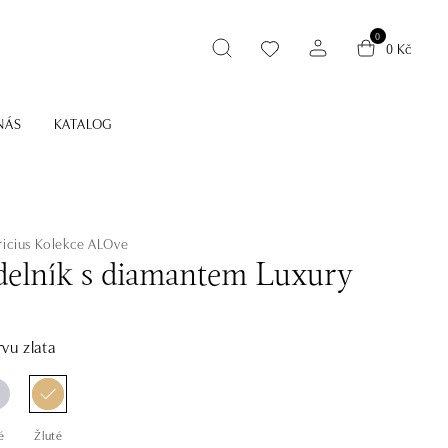
0
0 Kč
NÁS
KATALOG
icius
Kolekce ALOve
elník s diamantem Luxury
vu zlata
é
Žluté