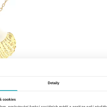
Detaily
á cookies
klam, poskytování funkcí sociálních médií a analýze naší návšt