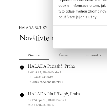
cookie. Informace o tom, jak
tyto údaje mohou zkombinovat
používáte jejich služby.
HALADA BUTIKY
Navštivte naše butiky
Všechny
Česko
Slovensko
HALADA Pařížská, Praha
Pařížská 7, 110 00 Praha 1
tel.: +420724986111
dnes otevřeno do 19:00
HALADA Na Příkopě, Praha
Na Příkopě 16, 110 00 Praha 1
tel.: +420608028615