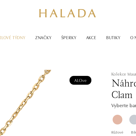
RLOVÉ TÝDNY
ZNAČKY
ŠPERKY
AKCE
BUTIKY
O 
Kolekce Maur
ALOve
Náhrd
Clam
Vyberte bar
Růžové
Bíl