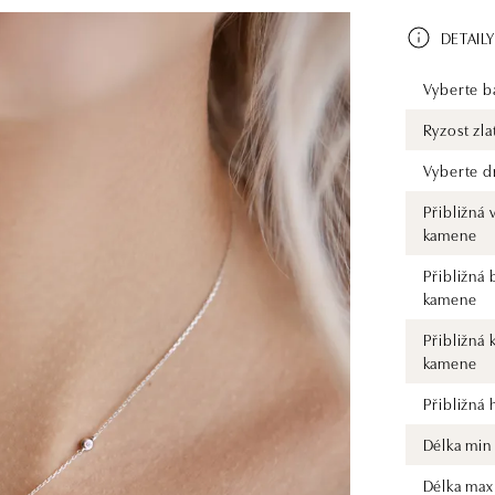
DETAILY
Vyberte ba
Ryzost zla
Vyberte d
Přibližná 
kamene
Přibližná 
kamene
Přibližná 
kamene
Přibližná
Délka min
Délka max