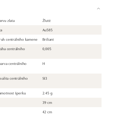
rvu zlata
Žluté
ta
Au585
ruh centrálního kamene
Briliant
váha centrálního
0,005
barva centrálního
H
kvalita centrálního
SI3
 hmotnost šperku
2.45 g
39 cm
42 cm