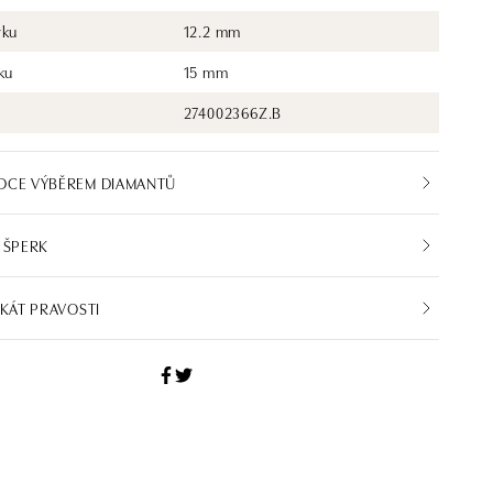
rku
12.2 mm
ku
15 mm
274002366Z.B
DCE VÝBĚREM DIAMANTŮ
 ŠPERK
IKÁT PRAVOSTI