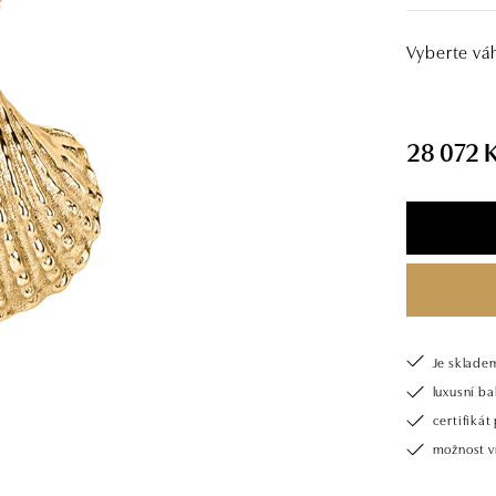
Vyberte vá
28 072 
Je sklade
luxusní b
certifiká
možnost v