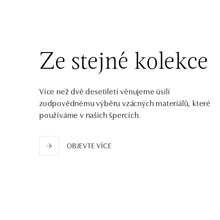
tel.: +421 917 090 372
dnes otevřeno do 21:00
Halada OC Aupark, Bratislava
Einsteinova 18, 851 01 Bratislava
Ze stejné kolekce
tel.: +421 917 090 891
dnes otevřeno do 21:00
Více než dvě desetiletí věnujeme úsilí
zodpovědnému výběru vzácných materiálů, které
používáme v našich špercích.
OBJEVTE VÍCE