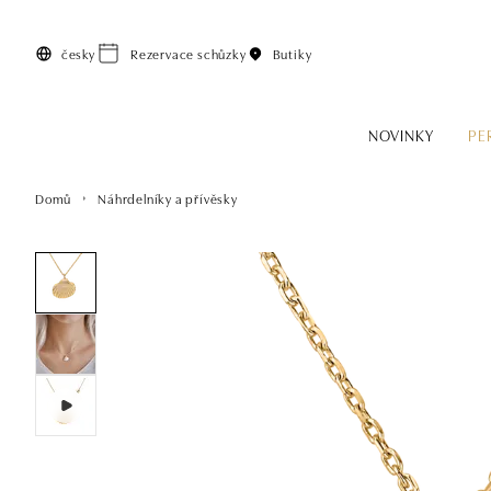
Přeskočit na hlavní obsah
česky
Rezervace schůzky
Butiky
NOVINKY
PE
Domů
Náhrdelníky a přívěsky