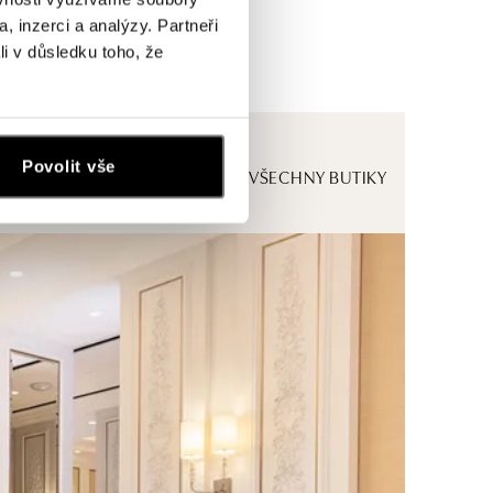
, inzerci a analýzy. Partneři
li v důsledku toho, že
Povolit vše
ZOBRAZIT VŠECHNY BUTIKY