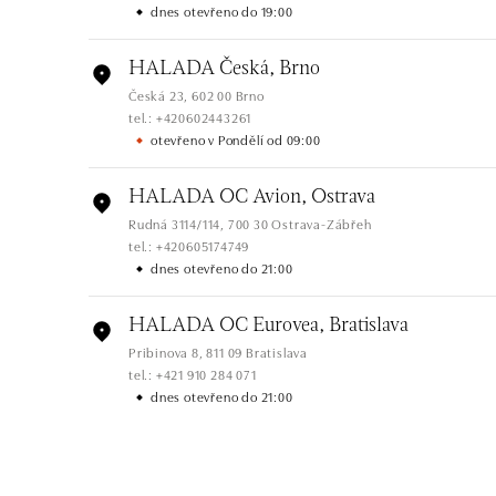
dnes otevřeno do 19:00
HALADA Česká, Brno
Česká 23, 602 00 Brno
tel.: +420602443261
otevřeno v Pondělí od 09:00
HALADA OC Avion, Ostrava
Rudná 3114/114, 700 30 Ostrava-Zábřeh
tel.: +420605174749
dnes otevřeno do 21:00
HALADA OC Eurovea, Bratislava
Pribinova 8, 811 09 Bratislava
tel.: +421 910 284 071
dnes otevřeno do 21:00
HALADA OC Avion, Bratislava
Ivanská cesta 16, 821 04 Bratislava