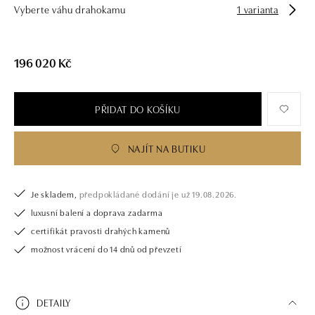
Vyberte váhu drahokamu
1 varianta
196 020 Kč
PŘIDAT DO KOŠÍKU
NAJÍT NA BUTIKU
Je skladem,
předpokládané dodání je už 19.08.2026.
luxusní balení a doprava zadarma
certifikát pravosti drahých kamenů
možnost vrácení do 14 dnů od převzetí
DETAILY