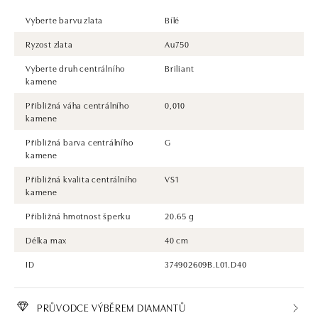
Vyberte barvu zlata
Bílé
Ryzost zlata
Au750
Vyberte druh centrálního
Briliant
kamene
Přibližná váha centrálního
0,010
kamene
Přibližná barva centrálního
G
kamene
Přibližná kvalita centrálního
VS1
kamene
Přibližná hmotnost šperku
20.65 g
Délka max
40 cm
ID
374902609B.L01.D40
PRŮVODCE VÝBĚREM DIAMANTŮ