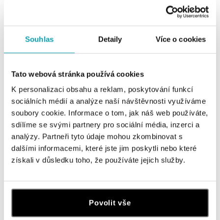
Souhlas
Detaily
Více o cookies
Všechny
Česko
Slovensko
HALADA Pařížská, Praha
Tato webová stránka používá cookies
Pařížská 7, 110 00 Praha 1
K personalizaci obsahu a reklam, poskytování funkcí
tel.: +420724986111
sociálních médií a analýze naší návštěvnosti využíváme
dnes otevřeno od 11:00
soubory cookie. Informace o tom, jak náš web používáte,
sdílíme se svými partnery pro sociální média, inzerci a
HALADA Na Příkopě, Praha
analýzy. Partneři tyto údaje mohou zkombinovat s
Na Příkopě 16, 110 00 Praha 1
dalšími informacemi, které jste jim poskytli nebo které
tel.: +420608028615
získali v důsledku toho, že používáte jejich služby.
dnes otevřeno od 10:00
HALADA Česká, Brno
Povolit vše
Česká 23, 602 00 Brno
tel.: +420602443261