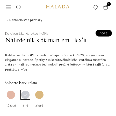
Přeskočit na hlavní obsah
0
Náhrdelníky a přívěsky
Kolekce Eka
Kolekce FOPE
FOPE
Náhrdelník s diamantem Flex'it
Italská značka FOPE, s tradicí sahající až do roku 1929, je symbolem
elegance a inovace. Šperky z 18 karátového bílého, žlutého a růžového
zlata vynikají jedinečnou technologií pružné řetězoviny, která zajišťuje
výjimečný komfort a styl. Jsou skvělé pro každou příležitost, pro ženy i
Přečtěte si více
pro muže. Náhrdelníky, náramky, prsteny a náušnice se dokonale
kombinují a pohodlně nosí, přinášejí do každodenního života dotek
Vyberte barvu zlata
luxusu.
Růžové
Bílé
Žluté