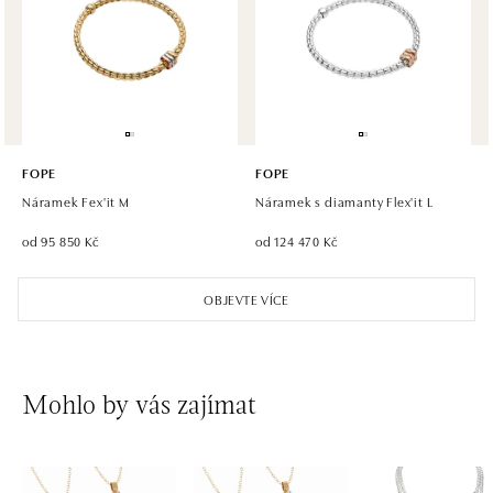
Einsteinova 18, 851 01 Bratislava
tel.: +421 917 090 891
dnes otevřeno do 21:00
FOPE
FOPE
Náramek Fex'it M
Náramek s diamanty Flex'it L
od 95 850 Kč
od 124 470 Kč
OBJEVTE VÍCE
Mohlo by vás zajímat