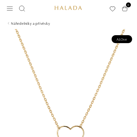
Přeskočit na hlavní obsah
0
Náhrdelníky a přívěsky
ALOve