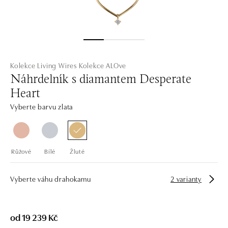
Kolekce Living Wires
Kolekce ALOve
Náhrdelník s diamantem Desperate
Heart
Vyberte barvu zlata
Růžové
Bílé
Žluté
Vyberte váhu drahokamu
2 varianty
od 19 239 Kč