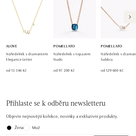
ALOVE
POMELLATO
POMELLATO
Náhrdelník s diamantem
Náhrdelník s topazem
Náhrdelník s diaman
Elegance Letter
Nudo
Sabbia
od 13 346 Kč
od 97 200 Kč
od 129 600 Kč
Přihlaste se k odběru newsletteru
Objevte nejnovější kolekce, novinky a exkluzivní produkty.
Žena
Muž