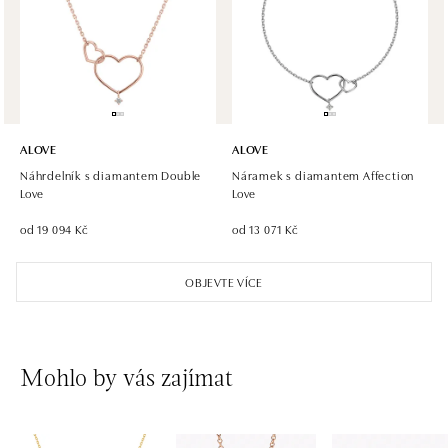
tel.: +421 917 090 891
zítra otevřeno od 10:00
ALOVE
ALOVE
Náhrdelník s diamantem Double
Náramek s diamantem Affection
Love
Love
od 19 094 Kč
od 13 071 Kč
OBJEVTE VÍCE
Mohlo by vás zajímat