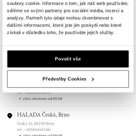
soubory cookie. Informace o tom, jak náš web používáte,
sdílíme se svými partnery pro sociální média, inzerci a
analýzy. Partneři tyto údaje mohou zkombinovat s
Všechny
Česko
Slovensko
dalšími informacemi, které jste jim poskytli nebo které
získali v důsledku toho, že používáte jejich služby.
HALADA Pařížská, Praha
Pařížská 7, 110 00 Praha 1
tel.: +420724986111
Povolit vše
zítra otevřeno od 10:00
HALADA Na Příkopě, Praha
Předvolby Cookies
Na Příkopě 16, 110 00 Praha 1
tel.: +420608028615
zítra otevřeno od 09:00
HALADA Česká, Brno
Česká 23, 602 00 Brno
tel.: +420602443261
zítra otevřeno od 09:00