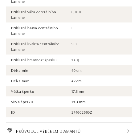
kamene
Přibližná váha centrálního
0,030
kamene
Přibližná barva centrálního
I
kamene
Přibližná kvalita centrálního
SI3
kamene
Přibližná hmotnost šperku
1.6 g
Délka min
40 cm
Délka max
42 cm
Výška šperku
17.8 mm
Šířka šperku
19.3 mm
ID
274002500Z
PRŮVODCE VÝBĚREM DIAMANTŮ