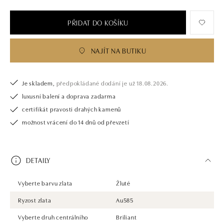
PŘIDAT DO KOŠÍKU
NAJÍT NA BUTIKU
Je skladem,
předpokládané dodání je už 18.08.2026.
luxusní balení a doprava zadarma
certifikát pravosti drahých kamenů
možnost vrácení do 14 dnů od převzetí
DETAILY
Vyberte barvu zlata
Žluté
Ryzost zlata
Au585
Vyberte druh centrálního
Briliant