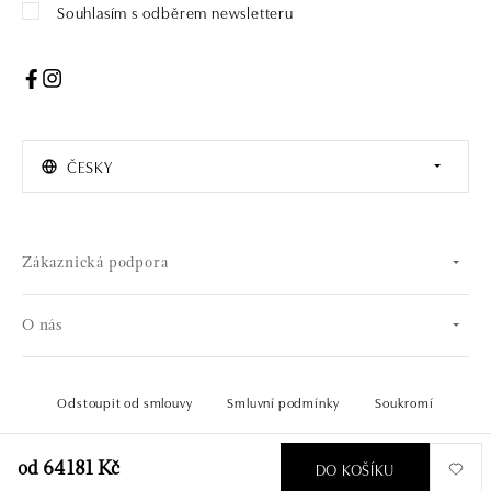
Souhlasím s odběrem newsletteru
ČESKY
Zákaznická podpora
O nás
Odstoupit od smlouvy
Smluvní podmínky
Soukromí
© 2026 OLA online s.r.o.. Všechna práva vyhrazena.
Vytvořil
DO KOŠÍKU
od 64 181 Kč