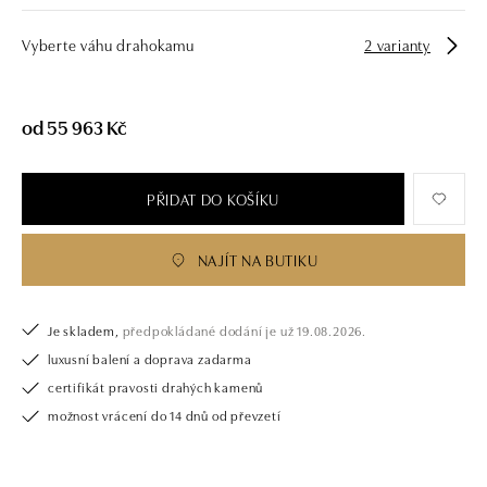
Vyberte váhu drahokamu
2 varianty
od 55 963 Kč
PŘIDAT DO KOŠÍKU
NAJÍT NA BUTIKU
Je skladem,
předpokládané dodání je už 19.08.2026.
luxusní balení a doprava zadarma
certifikát pravosti drahých kamenů
možnost vrácení do 14 dnů od převzetí