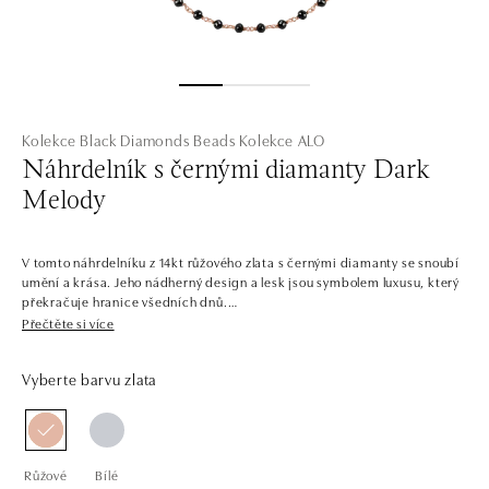
Kolekce Black Diamonds Beads
Kolekce ALO
Náhrdelník s černými diamanty Dark
Melody
V tomto náhrdelníku z 14kt růžového zlata s černými diamanty se snoubí
umění a krása. Jeho nádherný design a lesk jsou symbolem luxusu, který
překračuje hranice všedních dnů.
Přečtěte si více
Společnost ALO diamonds vyrábí v Čechách šperky z diamantů a
drahých kamenů už téměř 30 let. Každý šperk je tak originál a je také
Vyberte barvu zlata
opatřen certifikátem pravosti a dodán v luxusním balení. Ať už vybíráte
zásnubní prsten nebo diamantový náramek či náhrdelník, nedarujete s
námi pouze šperk, ale také chytrou investici.
Růžové
Bílé