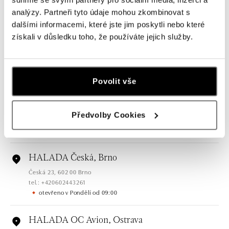
Všechny
Česko
Slovensko
analýzy. Partneři tyto údaje mohou zkombinovat s
dalšími informacemi, které jste jim poskytli nebo které
HALADA Pařížská, Praha
získali v důsledku toho, že používáte jejich služby.
Pařížská 7, 110 00 Praha 1
tel.: +420724986111
dnes otevřeno do 19:00
Povolit vše
HALADA Na Příkopě, Praha
Na Příkopě 16, 110 00 Praha 1
Předvolby Cookies
tel.: +420608028615
dnes otevřeno do 19:00
HALADA Česká, Brno
Česká 23, 602 00 Brno
tel.: +420602443261
otevřeno v Pondělí od 09:00
HALADA OC Avion, Ostrava