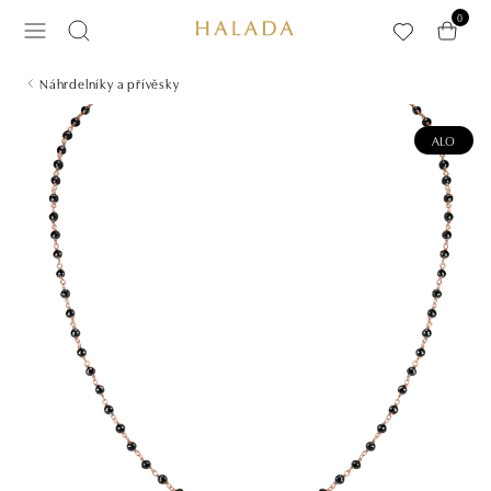
Přeskočit na hlavní obsah
0
Náhrdelníky a přívěsky
ALO