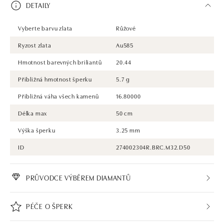
DETAILY
Vyberte barvu zlata
Růžové
Ryzost zlata
Au585
Hmotnost barevných briliantů
20.44
Přibližná hmotnost šperku
5.7 g
Přibližná váha všech kamenů
16.80000
Délka max
50 cm
Výška šperku
3.25 mm
ID
274002304R.BRC.M32.D50
PRŮVODCE VÝBĚREM DIAMANTŮ
PÉČE O ŠPERK