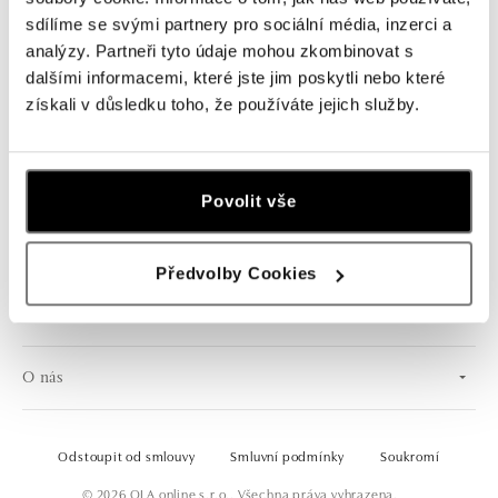
sdílíme se svými partnery pro sociální média, inzerci a
analýzy. Partneři tyto údaje mohou zkombinovat s
Souhlasím s odběrem newsletteru
dalšími informacemi, které jste jim poskytli nebo které
získali v důsledku toho, že používáte jejich služby.
Povolit vše
ČESKY
Předvolby Cookies
Zákaznická podpora
O nás
Odstoupit od smlouvy
Smluvní podmínky
Soukromí
© 2026 OLA online s.r.o.. Všechna práva vyhrazena.