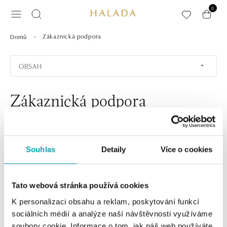
Přeskočit na hlavní obsah
0
Zákaznická podpora
Domů
OBSAH
Zákaznická podpora
Souhlas
Detaily
Více o cookies
Přihlaste se k odběru newsletteru
Objevte nejnovější kolekce, novinky a exkluzivní produkty.
Tato webová stránka používá cookies
Žena
Muž
K personalizaci obsahu a reklam, poskytování funkcí
sociálních médií a analýze naší návštěvnosti využíváme
PŘIHLÁŠENÍ
soubory cookie. Informace o tom, jak náš web používáte,