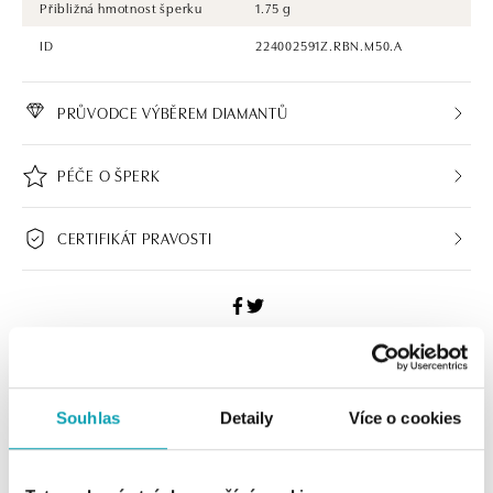
Přibližná hmotnost šperku
1.75 g
ID
224002591Z.RBN.M50.A
PRŮVODCE VÝBĚREM DIAMANTŮ
PÉČE O ŠPERK
CERTIFIKÁT PRAVOSTI
HALADA BUTIKY
Souhlas
Detaily
Více o cookies
Navštivte naše butiky