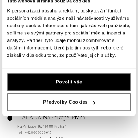
Tato webová stránka používá cookies
K personalizaci obsahu a reklam, poskytování funkcí
sociálních médií a analýze naší návštěvnosti využíváme
soubory cookie. Informace o tom, jak náš web používáte,
sdílíme se svými partnery pro sociální média, inzerci a
analýzy. Partneři tyto údaje mohou zkombinovat s
dalšími informacemi, které jste jim poskytli nebo které
získali v důsledku toho, že používáte jejich služby.
Všechny
Česko
Slovensko
HALADA Pařížská, Praha
Povolit vše
Pařížská 7, 110 00 Praha 1
tel.: +420724986111
dnes otevřeno do 19:00
Předvolby Cookies
HALADA Na Příkopě, Praha
Na Příkopě 16, 110 00 Praha 1
tel.: +420608028615