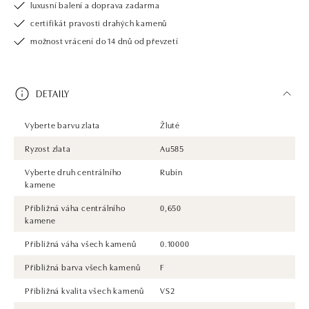
luxusní balení a doprava zadarma
certifikát pravosti drahých kamenů
možnost vrácení do 14 dnů od převzetí
DETAILY
Vyberte barvu zlata
Žluté
Ryzost zlata
Au585
Vyberte druh centrálního
Rubín
kamene
Přibližná váha centrálního
0,650
kamene
Přibližná váha všech kamenů
0.10000
Přibližná barva všech kamenů
F
Přibližná kvalita všech kamenů
VS2