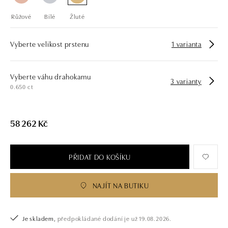
Růžové
Bílé
Žluté
Vyberte velikost prstenu
1 varianta
Vyberte váhu drahokamu
3 varianty
0.650 ct
58 262 Kč
PŘIDAT DO KOŠÍKU
NAJÍT NA BUTIKU
Je skladem,
předpokládané dodání je už 19.08.2026.