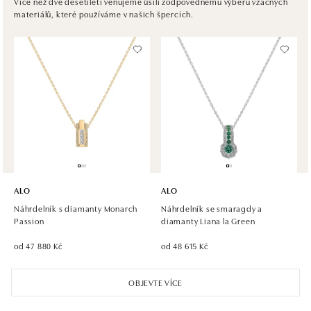
Ivanská cesta 16, 821 04 Bratislava
Více než dvě desetiletí věnujeme úsilí zodpovědnému výběru vzácných
materiálů, které používáme v našich špercích.
tel.: +421 917 090 372
dnes otevřeno do 21:00
Halada OC Aupark, Bratislava
Einsteinova 18, 851 01 Bratislava
tel.: +421 917 090 891
dnes otevřeno do 21:00
ALO
ALO
Náhrdelník s diamanty Monarch
Náhrdelník se smaragdy a
Passion
diamanty Liana la Green
od 47 880 Kč
od 48 615 Kč
OBJEVTE VÍCE