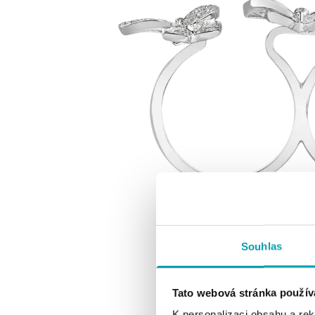
Souhlas
Tato webová stránka použív
K personalizaci obsahu a re