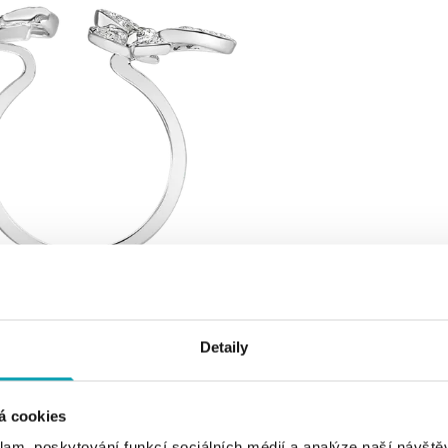
Detaily
á cookies
klam, poskytování funkcí sociálních médií a analýze naší návšt