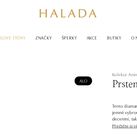
RLOVÉ TÝDNY
ZNAČKY
ŠPERKY
AKCE
BUTIKY
O 
Kolekce Ani
ALO
Prsten
Tento diama
jemně vybrouš
decentní, tak
Přečtěte si v
Diamant jako