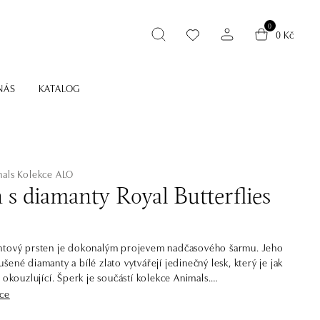
0
0 Kč
NÁS
KATALOG
mals
Kolekce ALO
 s diamanty Royal Butterflies
ntový prsten je dokonalým projevem nadčasového šarmu. Jeho
ené diamanty a bílé zlato vytvářejí jedinečný lesk, který je jak
 okouzlující. Šperk je součástí kolekce Animals.
íce
žto nejdokonalejší výtvor přírody. Šperky z kolekce Animals