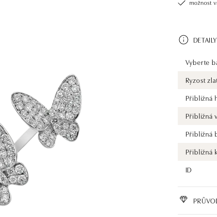
možnost v
DETAILY
Vyberte ba
Ryzost zla
Přibližná
Přibližná
Přibližná
Přibližná 
ID
PRŮVO