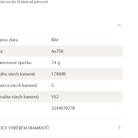
rácení do 14 dnů od převzetí
rvu zlata
Bílé
ta
Au750
 hmotnost šperku
7.4 g
 váha všech kamenů
1.78000
 barva všech kamenů
G
kvalita všech kamenů
VS2
324907927B
DCE VÝBĚREM DIAMANTŮ