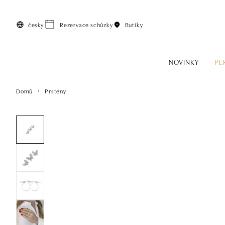
Přeskočit na hlavní obsah
česky
Rezervace schůzky
Butiky
NOVINKY
PE
Domů
Prsteny