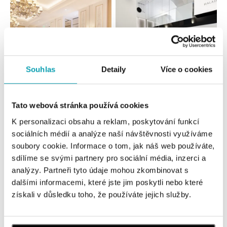
Souhlas
Detaily
Více o cookies
Všechny
Česko
Slovensko
Tato webová stránka používá cookies
K personalizaci obsahu a reklam, poskytování funkcí
HALADA Pařížská, Praha
sociálních médií a analýze naší návštěvnosti využíváme
Pařížská 7, 110 00 Praha 1
soubory cookie. Informace o tom, jak náš web používáte,
tel.: +420724986111
sdílíme se svými partnery pro sociální média, inzerci a
dnes otevřeno do 19:00
analýzy. Partneři tyto údaje mohou zkombinovat s
dalšími informacemi, které jste jim poskytli nebo které
HALADA Na Příkopě, Praha
získali v důsledku toho, že používáte jejich služby.
Na Příkopě 16, 110 00 Praha 1
tel.: +420608028615
dnes otevřeno do 19:00