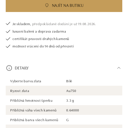
NAJÍT NA BUTIKU
Je skladem,
předpokládané dodání je už 19.08.2026.
luxusní balení a doprava zadarma
certifikát pravosti drahých kamenů
možnost vrácení do 14 dnů od převzetí
DETAILY
Vyberte barvu zlata
Bílé
Ryzost zlata
Au750
Přibližná hmotnost šperku
3.3 g
Přibližná váha všech kamenů
0.64000
Přibližná barva všech kamenů
G