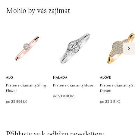
Mohlo by vás zajímat
ALO
HALADA
ALOVE
Prsten s diamanty Shiny
Prsten s diamanty Muse
Prsten s diamanty St
Flower
Dream
od 53 830 Kč
od 23 994 Kč
od 23 318 Kč
Přihlaste se k odběru newsletteru