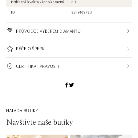
Přibližná kvalita všech kamenů
SI1
ID
324910973B
PRŮVODCE VÝBĚREM DIAMANTŮ
PÉČE O ŠPERK
CERTIFIKÁT PRAVOSTI
HALADA BUTIKY
Navštivte naše butiky