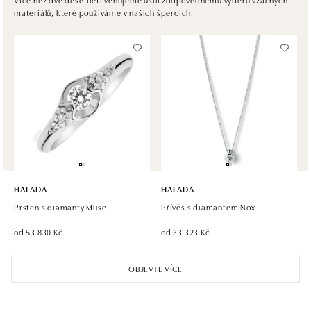
materiálů, které používáme v našich špercích.
tel.: +421 917 090 372
dnes otevřeno do 21:00
Halada OC Aupark, Bratislava
Einsteinova 18, 851 01 Bratislava
tel.: +421 917 090 891
dnes otevřeno do 21:00
HALADA
HALADA
Prsten s diamanty Muse
Přívěs s diamantem Nox
od 53 830 Kč
od 33 323 Kč
OBJEVTE VÍCE