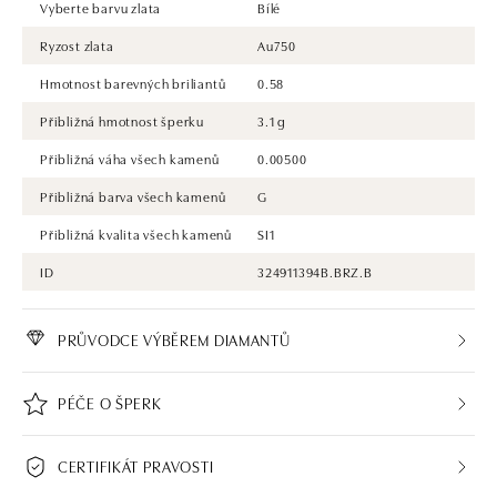
Vyberte barvu zlata
Bílé
Ryzost zlata
Au750
Hmotnost barevných briliantů
0.58
Přibližná hmotnost šperku
3.1 g
Přibližná váha všech kamenů
0.00500
Přibližná barva všech kamenů
G
Přibližná kvalita všech kamenů
SI1
ID
324911394B.BRZ.B
PRŮVODCE VÝBĚREM DIAMANTŮ
PÉČE O ŠPERK
CERTIFIKÁT PRAVOSTI