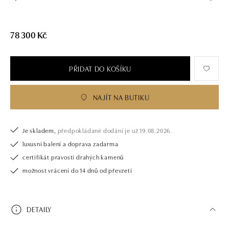
78 300 Kč
PŘIDAT DO KOŠÍKU
NAJÍT NA BUTIKU
Je skladem,
předpokládané dodání je už 19.08.2026.
luxusní balení a doprava zadarma
certifikát pravosti drahých kamenů
možnost vrácení do 14 dnů od převzetí
DETAILY