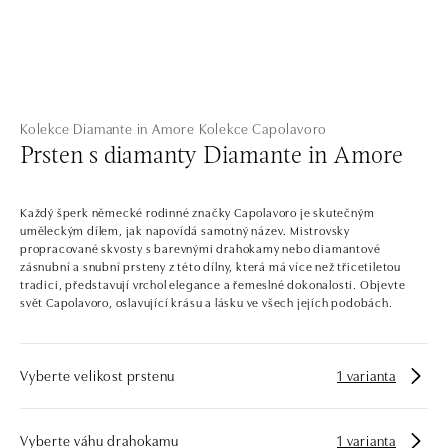
Kolekce Diamante in Amore
Kolekce Capolavoro
Prsten s diamanty Diamante in Amore
Každý šperk německé rodinné značky Capolavoro je skutečným
uměleckým dílem, jak napovídá samotný název. Mistrovsky
propracované skvosty s barevnými drahokamy nebo diamantové
zásnubní a snubní prsteny z této dílny, která má více než třicetiletou
tradici, představují vrchol elegance a řemeslné dokonalosti. Objevte
svět Capolavoro, oslavující krásu a lásku ve všech jejích podobách.
Vyberte velikost prstenu
1 varianta
Vyberte váhu drahokamu
1 varianta