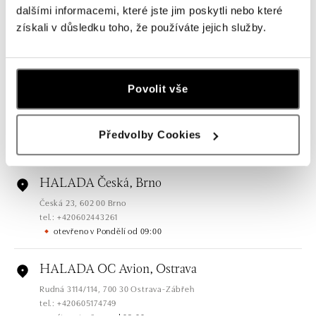
dalšími informacemi, které jste jim poskytli nebo které
HALADA Pařížská, Praha
získali v důsledku toho, že používáte jejich služby.
Pařížská 7, 110 00 Praha 1
tel.: +420724986111
zítra otevřeno od 11:00
Povolit vše
HALADA Na Příkopě, Praha
Na Příkopě 16, 110 00 Praha 1
tel.: +420608028615
Předvolby Cookies
zítra otevřeno od 10:00
HALADA Česká, Brno
Česká 23, 602 00 Brno
tel.: +420602443261
otevřeno v Pondělí od 09:00
HALADA OC Avion, Ostrava
Rudná 3114/114, 700 30 Ostrava-Zábřeh
tel.: +420605174749