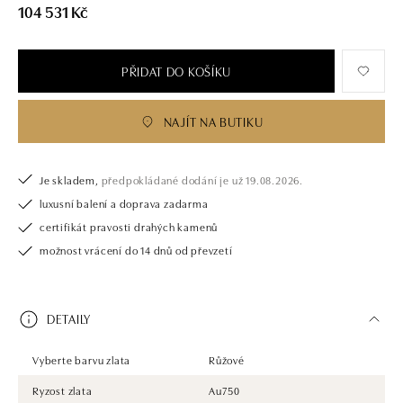
104 531 Kč
PŘIDAT DO KOŠÍKU
NAJÍT NA BUTIKU
Je skladem,
předpokládané dodání je už 19.08.2026.
luxusní balení a doprava zadarma
certifikát pravosti drahých kamenů
možnost vrácení do 14 dnů od převzetí
DETAILY
Vyberte barvu zlata
Růžové
Ryzost zlata
Au750