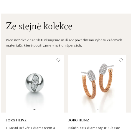
Pribinova 8, 811 09 Bratislava
tel.: +421 910 284 071
dnes otevřeno od 10:00
Ze stejné kolekce
HALADA OC Avion, Bratislava
Ivanská cesta 16, 821 04 Bratislava
Více než dvě desetiletí věnujeme úsilí zodpovědnému výběru vzácných
materiálů, které používáme v našich špercích.
tel.: +421 917 090 372
dnes otevřeno od 10:00
Halada OC Aupark, Bratislava
Einsteinova 18, 851 01 Bratislava
tel.: +421 917 090 891
dnes otevřeno od 10:00
JORG HEINZ
JORG HEINZ
Luxusní uzávěr s diamantem a
Náušnice s diamanty JH Classic