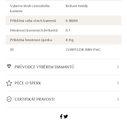
Vyberte druh centrálního
Briliant hnědý
kamene
Přibližná váha všech kamenů
0.18000
Hmotnost barevných briliantů
0.1
Přibližná hmotnost šperku
8.9 g
ID
324911323R.BRH.PMC
PRŮVODCE VÝBĚREM DIAMANTŮ
PÉČE O ŠPERK
CERTIFIKÁT PRAVOSTI