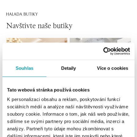
HALADA BUTIKY
Navštivte naše butiky
Souhlas
Detaily
Více o cookies
Tato webová stránka používá cookies
K personalizaci obsahu a reklam, poskytování funkcí
Všechny
Česko
Slovensko
sociálních médií a analýze naší návštěvnosti využíváme
soubory cookie. Informace o tom, jak náš web používáte,
HALADA Pařížská, Praha
sdílíme se svými partnery pro sociální média, inzerci a
Pařížská 7, 110 00 Praha 1
analýzy. Partneři tyto údaje mohou zkombinovat s
tel.: +420724986111
dalšími informacemi, které jste jim poskytli nebo které