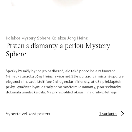
Kolekce Mystery Sphere
Kolekce Jorg Heinz
Prsten s diamanty a perlou Mystery
Sphere
Šperky by měly být nejen nádherné, ale také pohodlné a rafinované.
Německá značka Jörg Heinz, s více než 55letou tradicí, mistrně spojuje
eleganci s inovací. Multifunkční legendární klenoty, ať už s překlápěcími
prvky, vyměnitelnými detaily nebo tančícími diamanty, jsou technicky
dokonalá umělecká díla. Na první pohled okouzlí, na druhý překvapí.
Vyberte velikost prstenu
1 varianta