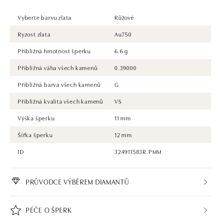
Vyberte barvu zlata
Růžové
Ryzost zlata
Au750
Přibližná hmotnost šperku
6.6 g
Přibližná váha všech kamenů
0.39000
Přibližná barva všech kamenů
G
Přibližná kvalita všech kamenů
VS
Výška šperku
11 mm
Šířka šperku
12 mm
ID
324911583R.PMM
PRŮVODCE VÝBĚREM DIAMANTŮ
PÉČE O ŠPERK