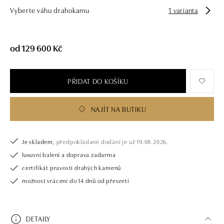
Vyberte váhu drahokamu
1 varianta
od 129 600 Kč
PŘIDAT DO KOŠÍKU
NAJÍT NA BUTIKU
Je skladem,
předpokládané dodání je už 19.08.2026.
luxusní balení a doprava zadarma
certifikát pravosti drahých kamenů
možnost vrácení do 14 dnů od převzetí
DETAILY