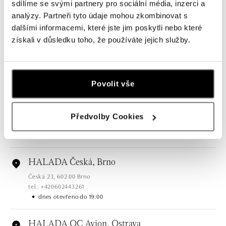
sdílíme se svými partnery pro sociální média, inzerci a
Všechny
Česko
Slovensko
analýzy. Partneři tyto údaje mohou zkombinovat s
dalšími informacemi, které jste jim poskytli nebo které
HALADA Pařížská, Praha
získali v důsledku toho, že používáte jejich služby.
Pařížská 7, 110 00 Praha 1
tel.: +420724986111
dnes otevřeno do 19:00
Povolit vše
HALADA Na Příkopě, Praha
Na Příkopě 16, 110 00 Praha 1
Předvolby Cookies
tel.: +420608028615
dnes otevřeno do 19:00
HALADA Česká, Brno
Česká 23, 602 00 Brno
tel.: +420602443261
dnes otevřeno do 19:00
HALADA OC Avion, Ostrava