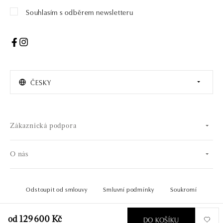
Souhlasím s odběrem newsletteru
ČESKY
Zákaznická podpora
O nás
Odstoupit od smlouvy
Smluvní podmínky
Soukromí
© 2026 OLA online s.r.o.. Všechna práva vyhrazena.
Vytvořil
DO KOŠÍKU
od 129 600 Kč