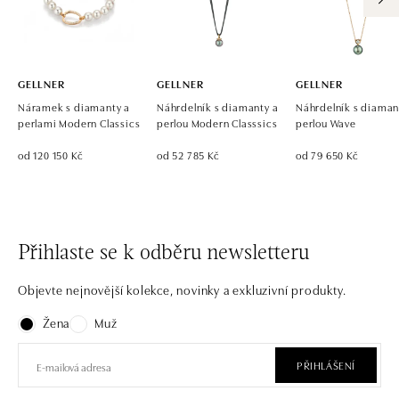
GELLNER
GELLNER
GELLNER
Náramek s diamanty a
Náhrdelník s diamanty a
Náhrdelník s diaman
perlami Modern Classics
perlou Modern Classsics
perlou Wave
od 120 150 Kč
od 52 785 Kč
od 79 650 Kč
Přihlaste se k odběru newsletteru
Objevte nejnovější kolekce, novinky a exkluzivní produkty.
Žena
Muž
PŘIHLÁŠENÍ