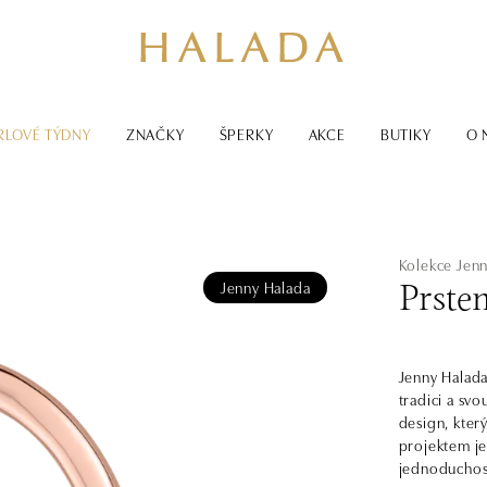
RLOVÉ TÝDNY
ZNAČKY
ŠPERKY
AKCE
BUTIKY
O 
Kolekce Jen
Jenny Halada
Prste
Jenny Halada
tradici a svo
design, kter
projektem je 
jednoduchos