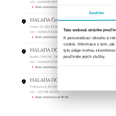
tel.: +420608028615
dnes otevřeno od 09:00
Souhlas
HALADA Česká, Brno
Česká 23, 602 00 Brno
Tato webová stránka použív
tel.: +420602443261
dnes otevřeno od 09:00
K personalizaci obsahu a re
cookie. Informace o tom, jak
HALADA OC Avion, Ostrava
tyto údaje mohou zkombinovat
Rudná 3114/114, 700 30 Ostrava-Zábřeh
používáte jejich služby.
tel.: +420605174749
dnes otevřeno od 09:00
HALADA OC Eurovea, Bratislava
Pribinova 8, 811 09 Bratislava
tel.: +421 910 284 071
dnes otevřeno od 10:00
HALADA OC Avion, Bratislava