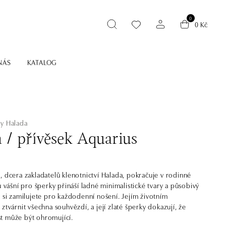
0
0 Kč
NÁS
KATALOG
ny Halada
n / přívěsek Aquarius
, dcera zakladatelů klenotnictví Halada, pokračuje v rodinné
u vášní pro šperky přináší ladné minimalistické tvary a působivý
ý si zamilujete pro každodenní nošení. Jejím životním
ztvárnit všechna souhvězdí, a její zlaté šperky dokazují, že
t může být ohromující.