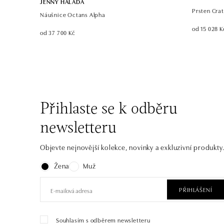
JENNY HALADA
Prsten Crat
Náušnice Octans Alpha
od 15 028 K
od 37 700 Kč
Přihlaste se k odběru
newsletteru
Objevte nejnovější kolekce, novinky a exkluzivní produkty
Žena
Muž
PŘIHLÁŠENÍ
Souhlasím s odběrem newsletteru