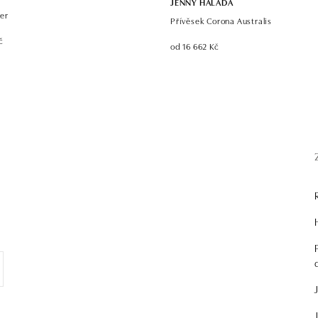
JENNY HALADA
er
Přívěsek Corona Australis
č
od 16 662 Kč
.