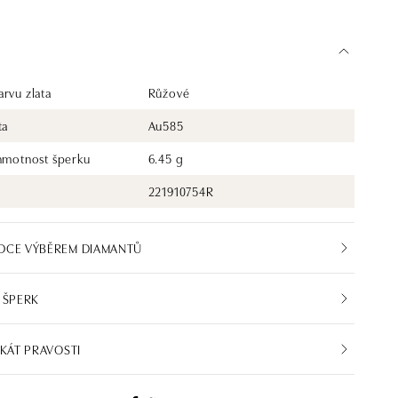
rvu zlata
Růžové
ta
Au585
 hmotnost šperku
6.45 g
221910754R
DCE VÝBĚREM DIAMANTŮ
 ŠPERK
IKÁT PRAVOSTI