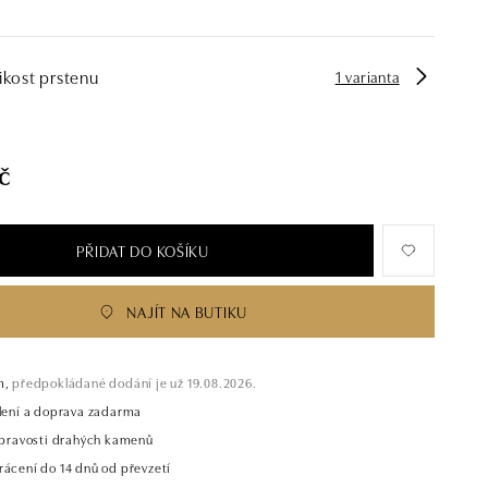
ikost prstenu
1 varianta
č
PŘIDAT DO KOŠÍKU
NAJÍT NA BUTIKU
m,
předpokládané dodání je už 19.08.2026.
alení a doprava zadarma
t pravosti drahých kamenů
rácení do 14 dnů od převzetí