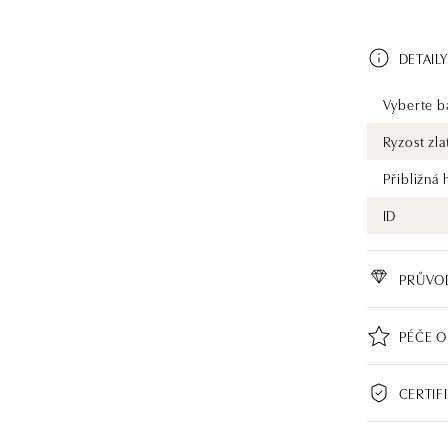
DETAILY
Vyberte ba
Ryzost zla
Přibližná
ID
PRŮVO
PÉČE O
CERTIF