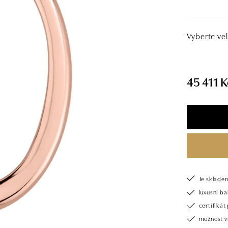
Vyberte vel
45 411 K
Je sklade
luxusní b
certifiká
možnost v