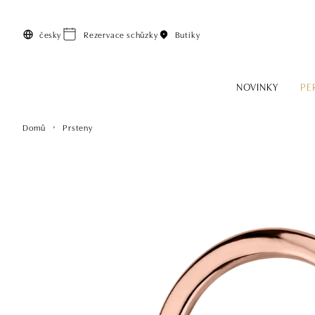
Přeskočit na hlavní obsah
česky
Rezervace schůzky
Butiky
NOVINKY
PE
Domů
Prsteny