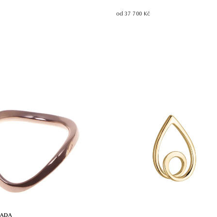
od 37 700 Kč
LADA