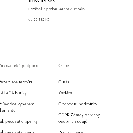
JENNY HALADA
Přívěsek s perlou Corona Australis
od 20 582 Kč
Zákaznická podpora
O nás
Rezervace termínu
O nás
HALADA butiky
Kariéra
Průvodce výběrem
Obchodní podmínky
diamantu
GDPR Zásady ochrany
Jak pečovat o šperky
osobních údajů
Jak pečovat o perly
Pro novináře