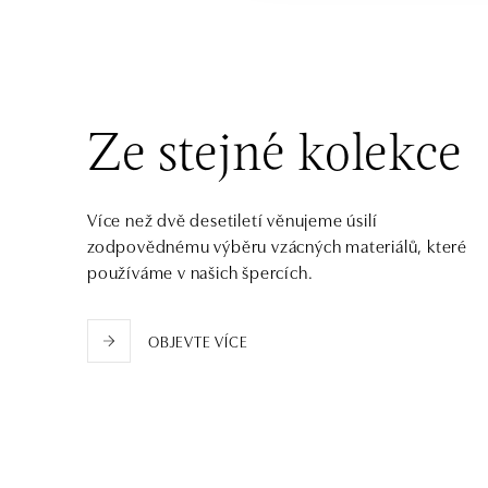
Ivanská cesta 16, 821 04 Bratislava
tel.: +421 917 090 372
dnes otevřeno od 09:00
Halada OC Aupark, Bratislava
Einsteinova 18, 851 01 Bratislava
Ze stejné kolekce
tel.: +421 917 090 891
dnes otevřeno od 09:00
Více než dvě desetiletí věnujeme úsilí
zodpovědnému výběru vzácných materiálů, které
používáme v našich špercích.
OBJEVTE VÍCE