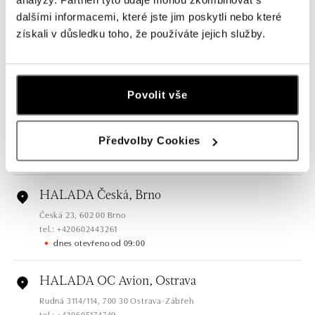
dalšími informacemi, které jste jim poskytli nebo které
HALADA Pařížská, Praha
získali v důsledku toho, že používáte jejich služby.
Pařížská 7, 110 00 Praha 1
tel.: +420724986111
dnes otevřeno od 10:00
Povolit vše
HALADA Na Příkopě, Praha
Na Příkopě 16, 110 00 Praha 1
Předvolby Cookies
tel.: +420608028615
dnes otevřeno od 09:00
HALADA Česká, Brno
Česká 23, 602 00 Brno
tel.: +420602443261
dnes otevřeno od 09:00
HALADA OC Avion, Ostrava
Rudná 3114/114, 700 30 Ostrava-Zábřeh
tel.: +420605174749