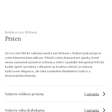
Kolekce Leo Wittwer
Prsten
Již více než 100 let rodinná značka Leo Wittwer s hrdostí pokračuje ve
svém klenotnickém odkazu. Přináší světu diamantové šperky, které
nesou významné poselství ochrany a štěstí v podobě designových křížů.
Každý šperk vytvořený s důrazem na kvalitu a detail, je oslavou
nadčasové elegance, ale také symbolem dlouholeté tradice a
mistrovského řemesla.
Vyberte velikost prstenu
1 varianta
Vyberte váhu drahokamu
1 varianta