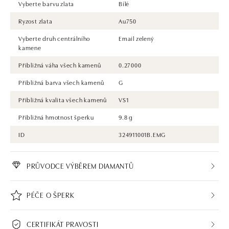
Vyberte barvu zlata
Bílé
Ryzost zlata
Au750
Vyberte druh centrálního
Email zelený
kamene
Přibližná váha všech kamenů
0.27000
Přibližná barva všech kamenů
G
Přibližná kvalita všech kamenů
VS1
Přibližná hmotnost šperku
9.8 g
ID
324911001B.EMG
PRŮVODCE VÝBĚREM DIAMANTŮ
PÉČE O ŠPERK
CERTIFIKÁT PRAVOSTI