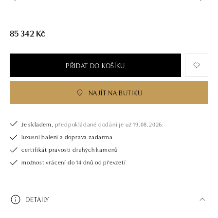
85 342 Kč
PŘIDAT DO KOŠÍKU
NAJÍT NA BUTIKU
Je skladem,
předpokládané dodání je už 19.08.2026.
luxusní balení a doprava zadarma
certifikát pravosti drahých kamenů
možnost vrácení do 14 dnů od převzetí
DETAILY