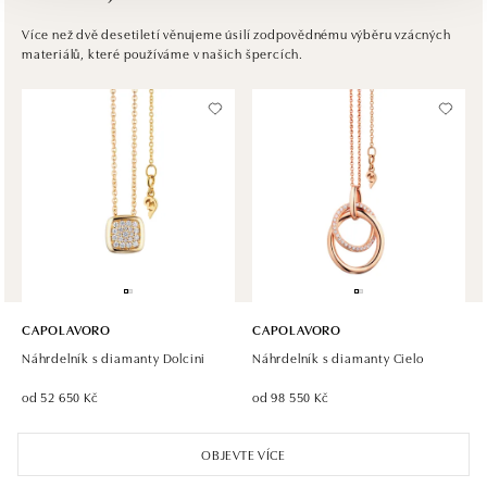
HALADA OC Avion, Bratislava
Ivanská cesta 16, 821 04 Bratislava
Více než dvě desetiletí věnujeme úsilí zodpovědnému výběru vzácných
materiálů, které používáme v našich špercích.
tel.: +421 917 090 372
dnes otevřeno do 21:00
Halada OC Aupark, Bratislava
Einsteinova 18, 851 01 Bratislava
tel.: +421 917 090 891
dnes otevřeno do 21:00
CAPOLAVORO
CAPOLAVORO
Náhrdelník s diamanty Dolcini
Náhrdelník s diamanty Cielo
od 52 650 Kč
od 98 550 Kč
OBJEVTE VÍCE