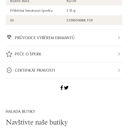
Ryzost zlata
Au750
Přibližná hmotnost šperku
3.15 g
ID
335905908R.TOY
PRŮVODCE VÝBĚREM DIAMANTŮ
PÉČE O ŠPERK
CERTIFIKÁT PRAVOSTI
HALADA BUTIKY
Navštivte naše butiky