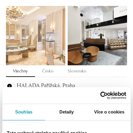
Všechny
Česko
Slovensko
HALADA Pařížská, Praha
Pařížská 7, 110 00 Praha 1
tel.: +420724986111
dnes otevřeno do 18:00
Souhlas
Detaily
Více o cookies
HALADA Na Příkopě, Praha
Na Příkopě 16, 110 00 Praha 1
Tato webová stránka používá cookies