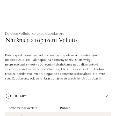
Kolekce Velluto
Kolekce Capolavoro
Náušnice s topazem Velluto
Každý šperk německé rodinné značky Capolavoro je skutečným
uměleckým dílem, jak napovídá samotný název. Mistrovsky
propracované skvosty s barevnými drahokamy nebo diamantové
zásnubní a snubní prsteny z této dílny, která má více než třicetiletou
tradici, představují vrchol elegance a řemeslné dokonalosti. Objevte
svět Capolavoro, oslavující krásu a lásku ve všech jejích podobách.
DETAILY
Vyberte barvu zlata
Růžové