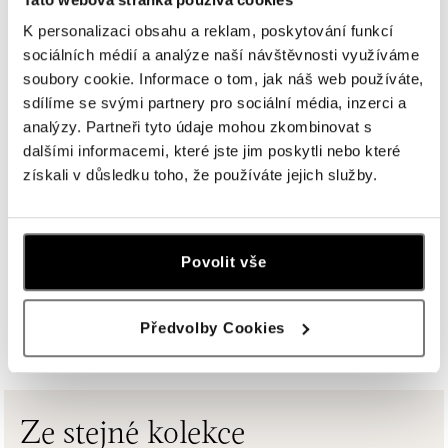
tel.: +420608028615
dnes otevřeno do 18:00
K personalizaci obsahu a reklam, poskytování funkcí
sociálních médií a analýze naší návštěvnosti využíváme
soubory cookie. Informace o tom, jak náš web používáte,
HALADA Česká, Brno
sdílíme se svými partnery pro sociální média, inzerci a
Česká 23, 602 00 Brno
analýzy. Partneři tyto údaje mohou zkombinovat s
tel.: +420602443261
dalšími informacemi, které jste jim poskytli nebo které
otevřeno v Pondělí od 09:00
získali v důsledku toho, že používáte jejich služby.
HALADA OC Avion, Ostrava
Rudná 3114/114, 700 30 Ostrava-Zábřeh
tel.: +420605174749
Povolit vše
dnes otevřeno do 21:00
ZOBRAZIT VŠECHNY BUTIKY
Předvolby Cookies
HALADA OC Eurovea, Bratislava
Pribinova 8, 811 09 Bratislava
tel.: +421 910 284 071
dnes otevřeno do 21:00
Ze stejné kolekce