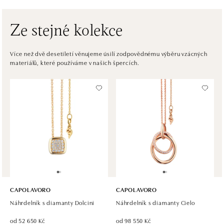
tel.: +421 910 284 071
dnes otevřeno do 21:00
Ze stejné kolekce
HALADA OC Avion, Bratislava
Ivanská cesta 16, 821 04 Bratislava
Více než dvě desetiletí věnujeme úsilí zodpovědnému výběru vzácných
materiálů, které používáme v našich špercích.
tel.: +421 917 090 372
dnes otevřeno do 21:00
Halada OC Aupark, Bratislava
Einsteinova 18, 851 01 Bratislava
tel.: +421 917 090 891
dnes otevřeno do 21:00
CAPOLAVORO
CAPOLAVORO
Náhrdelník s diamanty Dolcini
Náhrdelník s diamanty Cielo
od 52 650 Kč
od 98 550 Kč