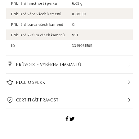
Přibližná hmotnost šperku
6.05 g
Přibližná váha všech kamenů
0.58000
Přibližná barva všech kamenů
G
Přibližná kvalita všech kamenů
VS1
ID
334906150R
PRŮVODCE VÝBĚREM DIAMANTŮ
PÉČE O ŠPERK
CERTIFIKÁT PRAVOSTI