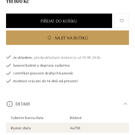
118 800 Kč
PŘIDAT DO KOŠÍKU
NAJÍT NA BUTIKU
Je skladem,
předpokládané dodání je už 19.08.2026.
luxusní balení a doprava zadarma
certifikát pravosti drahých kamenů
možnost vrácení do 14 dnů od převzetí
DETAILY
Vyberte barvu zlata
Růžové
Ryzost zlata
Au750