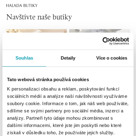
HALADA BUTIKY
Navštivte naše butiky
Souhlas
Detaily
Více o cookies
Tato webová stránka používá cookies
K personalizaci obsahu a reklam, poskytování funkcí
Všechny
Česko
Slovensko
sociálních médií a analýze naší návštěvnosti využíváme
soubory cookie. Informace o tom, jak náš web používáte,
HALADA Pařížská, Praha
sdílíme se svými partnery pro sociální média, inzerci a
analýzy. Partneři tyto údaje mohou zkombinovat s
Pařížská 7, 110 00 Praha 1
tel.: +420724986111
dalšími informacemi, které jste jim poskytli nebo které
zítra otevřeno od 11:00
získali v důsledku toho, že používáte jejich služby.