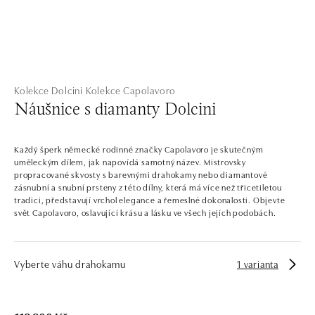
Kolekce Dolcini
Kolekce Capolavoro
Náušnice s diamanty Dolcini
Každý šperk německé rodinné značky Capolavoro je skutečným
uměleckým dílem, jak napovídá samotný název. Mistrovsky
propracované skvosty s barevnými drahokamy nebo diamantové
zásnubní a snubní prsteny z této dílny, která má více než třicetiletou
tradici, představují vrchol elegance a řemeslné dokonalosti. Objevte
svět Capolavoro, oslavující krásu a lásku ve všech jejích podobách.
Vyberte váhu drahokamu
1 varianta