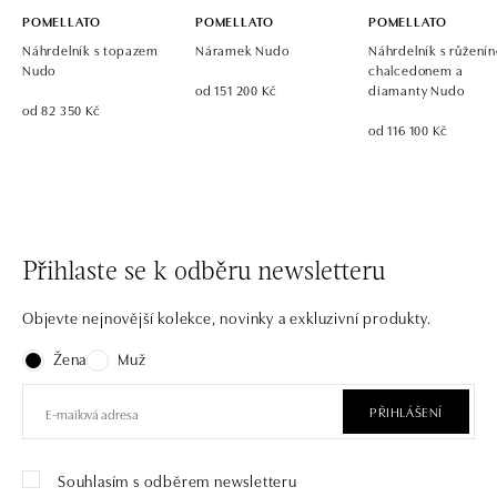
POMELLATO
POMELLATO
POMELLATO
Náhrdelník s topazem
Náramek Nudo
Náhrdelník s růžení
Nudo
chalcedonem a
od 151 200 Kč
diamanty Nudo
od 82 350 Kč
od 116 100 Kč
Přihlaste se k odběru newsletteru
Objevte nejnovější kolekce, novinky a exkluzivní produkty.
Žena
Muž
PŘIHLÁŠENÍ
Souhlasím s odběrem newsletteru