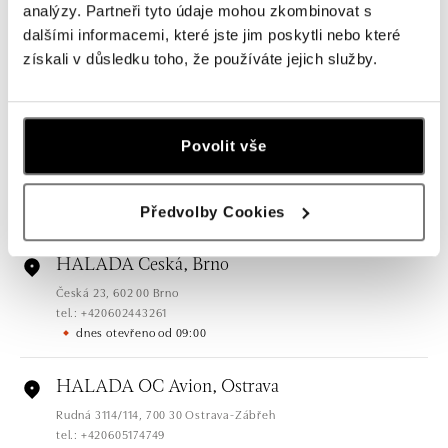
analýzy. Partneři tyto údaje mohou zkombinovat s
HALADA Pařížská, Praha
dalšími informacemi, které jste jim poskytli nebo které
Pařížská 7, 110 00 Praha 1
získali v důsledku toho, že používáte jejich služby.
tel.: +420724986111
dnes otevřeno od 10:00
HALADA Na Příkopě, Praha
Povolit vše
Na Příkopě 16, 110 00 Praha 1
tel.: +420608028615
dnes otevřeno od 09:00
Předvolby Cookies
HALADA Česká, Brno
Česká 23, 602 00 Brno
tel.: +420602443261
dnes otevřeno od 09:00
HALADA OC Avion, Ostrava
Rudná 3114/114, 700 30 Ostrava-Zábřeh
tel.: +420605174749