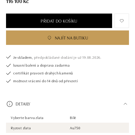
116 100 Kč
PŘIDAT DO KOŠÍKU
NAJÍT NA BUTIKU
Je skladem,
předpokládané dodání je už 19.08.2026.
luxusní balení a doprava zadarma
certifikát pravosti drahých kamenů
možnost vrácení do 14 dnů od převzetí
DETAILY
Vyberte barvu zlata
Bílé
Ryzost zlata
Au750