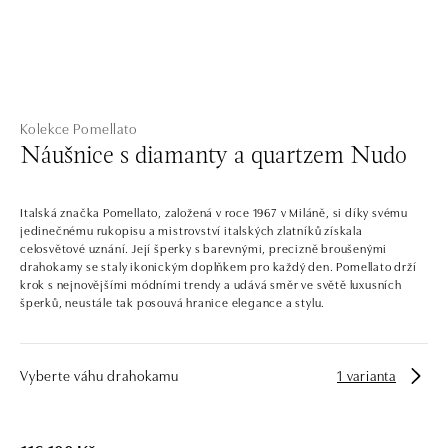
Kolekce Pomellato
Náušnice s diamanty a quartzem Nudo
Italská značka Pomellato, založená v roce 1967 v Miláně, si díky svému
jedinečnému rukopisu a mistrovství italských zlatníků získala
celosvětové uznání. Její šperky s barevnými, precizně broušenými
drahokamy se staly ikonickým doplňkem pro každý den. Pomellato drží
krok s nejnovějšími módními trendy a udává směr ve světě luxusních
šperků, neustále tak posouvá hranice elegance a stylu.
Vyberte váhu drahokamu
1 varianta