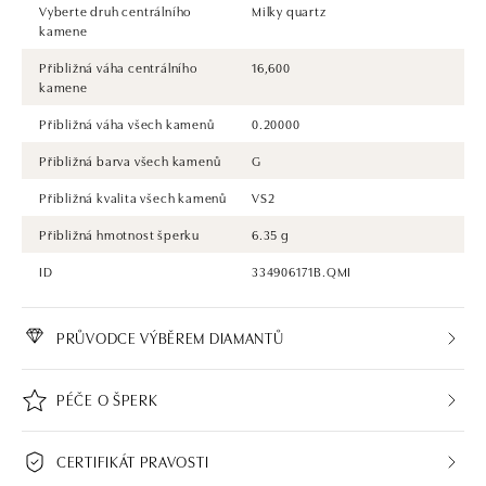
Vyberte druh centrálního
Milky quartz
kamene
Přibližná váha centrálního
16,600
kamene
Přibližná váha všech kamenů
0.20000
Přibližná barva všech kamenů
G
Přibližná kvalita všech kamenů
VS2
Přibližná hmotnost šperku
6.35 g
ID
334906171B.QMI
PRŮVODCE VÝBĚREM DIAMANTŮ
PÉČE O ŠPERK
CERTIFIKÁT PRAVOSTI