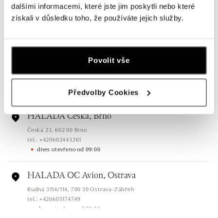
dalšími informacemi, které jste jim poskytli nebo které
Pařížská 7, 110 00 Praha 1
získali v důsledku toho, že používáte jejich služby.
tel.: +420724986111
dnes otevřeno od 10:00
HALADA Na Příkopě, Praha
Povolit vše
Na Příkopě 16, 110 00 Praha 1
tel.: +420608028615
dnes otevřeno od 09:00
Předvolby Cookies
HALADA Česká, Brno
Česká 23, 602 00 Brno
tel.: +420602443261
dnes otevřeno od 09:00
HALADA OC Avion, Ostrava
Rudná 3114/114, 700 30 Ostrava-Zábřeh
tel.: +420605174749
dnes otevřeno od 09:00