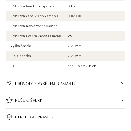
Přibližná hmotnost šperku
9.65 g
Přibližná váha všech kamenů
0.02000
Přibližná barva všech kamenů
G
Přibližná kvalita všech kamenů
VVS1
Výška šperku
7.25 mm
Šířka šperku
7.25 mm
ID
334906006Z.PMB
PRŮVODCE VÝBĚREM DIAMANTŮ
PÉČE O ŠPERK
CERTIFIKÁT PRAVOSTI