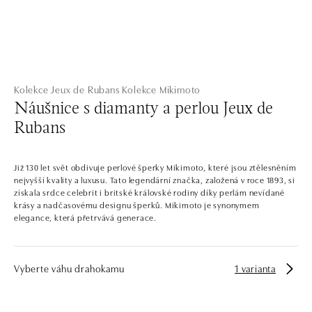
Kolekce Jeux de Rubans
Kolekce Mikimoto
Náušnice s diamanty a perlou Jeux de
Rubans
Již 130 let svět obdivuje perlové šperky Mikimoto, které jsou ztělesněním
nejvyšší kvality a luxusu. Tato legendární značka, založená v roce 1893, si
získala srdce celebrit i britské královské rodiny díky perlám nevídané
krásy a nadčasovému designu šperků. Mikimoto je synonymem
elegance, která přetrvává generace.
Vyberte váhu drahokamu
1 varianta