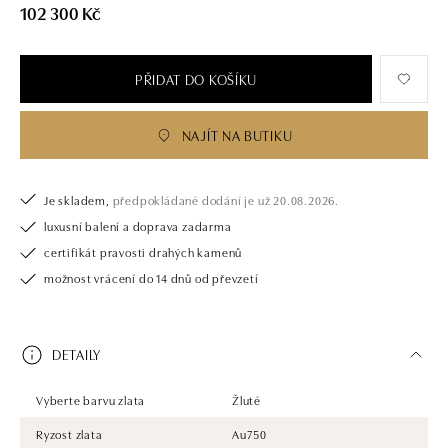
102 300 Kč
PŘIDAT DO KOŠÍKU
NAJÍT NA BUTIKU
Je skladem,
předpokládané dodání je už 20.08.2026.
luxusní balení a doprava zadarma
certifikát pravosti drahých kamenů
možnost vrácení do 14 dnů od převzetí
DETAILY
Vyberte barvu zlata
Žluté
Ryzost zlata
Au750