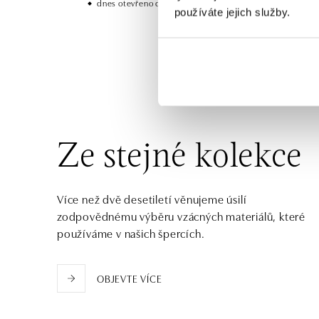
dnes otevřeno do 21:00
používáte jejich služby.
HALADA OC Avion, Bratislava
Ivanská cesta 16, 821 04 Bratislava
tel.: +421 917 090 372
dnes otevřeno do 21:00
Halada OC Aupark, Bratislava
Einsteinova 18, 851 01 Bratislava
Ze stejné kolekce
tel.: +421 917 090 891
dnes otevřeno do 21:00
Více než dvě desetiletí věnujeme úsilí
zodpovědnému výběru vzácných materiálů, které
používáme v našich špercích.
OBJEVTE VÍCE