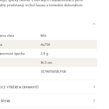
ality představují vrchol luxusu a řemeslné dokonalosti.
rvu zlata
Bílé
ta
Au750
 hmotnost šperku
2.9 g
16.5 cm
357901505B.PSR
DCE VÝBĚREM DIAMANTŮ
 ŠPERK