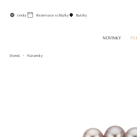
Přeskočit na hlavní obsah
česky
Rezervace schůzky
Butiky
NOVINKY
PE
Domů
Náramky