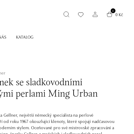
0
0 Kč
NÁS
KATALOG
ner
ek se sladkovodními
ými perlami Ming Urban
a Gellner, největší německý specialista na perlové
áří od roku 1967 okouzlující klenoty, které spojují nadčasovou
oderním stylem. Oceňované pro své mistrovské zpracování a
sign, šperky Gellner z mořských i sladkovodních perel