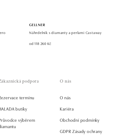
GELLNER
ero
Náhrdelník s diamanty a perlami Castaway
od 118 260 Kč
Zákaznická podpora
O nás
Rezervace termínu
O nás
HALADA butiky
Kariéra
Průvodce výběrem
Obchodní podmínky
diamantu
GDPR Zásady ochrany