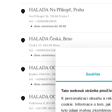
HALADA Na Příkopě, Praha
Na Příkopě 16, 110 00 Praha 1
tel.: +420608028615
dnes otevřeno do 19:00
HALADA Česká, Brno
Česká 23, 602 00 Brno
tel.: +420602443261
dnes otevřeno do 14:00
HALADA OC Avion, Ostrava
Rudná 3114/114, 700 30 Ostrava-Zábřeh
Souhlas
tel.: +420605174749
dnes otevřeno do 21:00
Tato webová stránka použív
HALADA OC Eurovea, Bratislava
K personalizaci obsahu a re
Pribinova 8, 811 09 Bratislava
cookie. Informace o tom, jak
tel.: +421 910 284 071
tyto údaje mohou zkombinovat