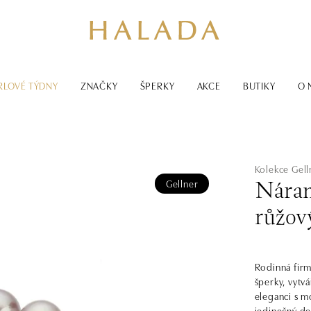
RLOVÉ TÝDNY
ZNAČKY
ŠPERKY
AKCE
BUTIKY
O 
Kolekce Gell
Gellner
Náram
růžov
Rodinná firm
šperky, vytv
eleganci s m
jedinečný de