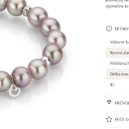
výjimečné kv
DETAILY
Vyberte ba
Ryzost zla
Přibližná
Délka max
ID
PRŮVO
PÉČE O