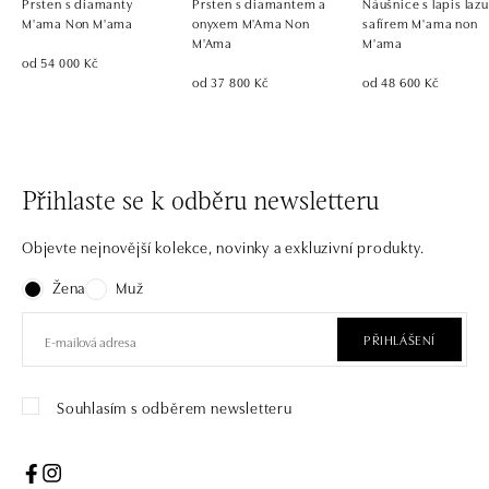
Prsten s diamanty
Prsten s diamantem a
Náušnice s lapis lazu
M'ama Non M'ama
onyxem M'Ama Non
safírem M'ama non
M'Ama
M'ama
od 54 000 Kč
od 37 800 Kč
od 48 600 Kč
Přihlaste se k odběru newsletteru
Objevte nejnovější kolekce, novinky a exkluzivní produkty.
Žena
Muž
PŘIHLÁŠENÍ
Souhlasím s odběrem newsletteru