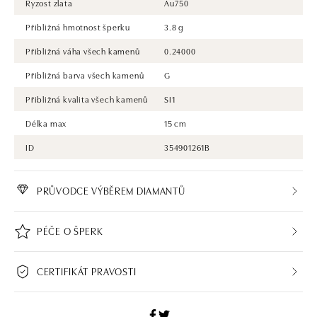
Ryzost zlata
Au750
Přibližná hmotnost šperku
3.8 g
Přibližná váha všech kamenů
0.24000
Přibližná barva všech kamenů
G
Přibližná kvalita všech kamenů
SI1
Délka max
15 cm
ID
354901261B
PRŮVODCE VÝBĚREM DIAMANTŮ
PÉČE O ŠPERK
CERTIFIKÁT PRAVOSTI