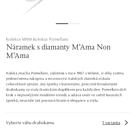
Kolekce MNM
Kolekce Pomellato
Náramek s diamanty M'Ama Non
M'Ama
Italská značka Pomellato, založená v roce 1967 v Miláně, si díky svému
jedinečnému rukopisu a mistrovství italských zlatníků získala
celosvětové uznání. Její šperky s barevnými, precizně broušenými
drahokamy se staly ikonickým doplňkem pro každý den. Pomellato drží
krok s nejnovějšími módními trendy a udává směr ve světě luxusních
šperků, neustále tak posouvá hranice elegance a stylu.
Vyberte váhu drahokamu
1 varianta