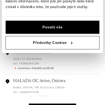
dalšími informacemi, které jste jim poskytli nebo které
Pařížská 7, 110 00 Praha 1
tel.: +420724986111
získali v důsledku toho, že používáte jejich služby.
zítra otevřeno od 11:00
HALADA Na Příkopě, Praha
Povolit vše
Na Příkopě 16, 110 00 Praha 1
tel.: +420608028615
zítra otevřeno od 10:00
Předvolby Cookies
HALADA Česká, Brno
Česká 23, 602 00 Brno
tel.: +420602443261
otevřeno v Pondělí od 09:00
HALADA OC Avion, Ostrava
Rudná 3114/114, 700 30 Ostrava-Zábřeh
tel.: +420605174749
zítra otevřeno od 09:00