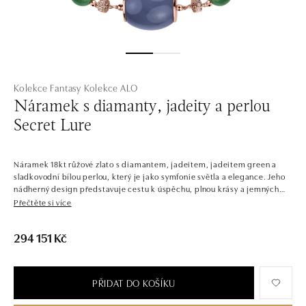
Kolekce Fantasy
Kolekce ALO
Náramek s diamanty, jadeity a perlou
Secret Lure
Náramek 18kt růžové zlato s diamantem, jadeitem, jadeitem green a
sladkovodní bílou perlou, který je jako symfonie světla a elegance. Jeho
nádherný design představuje cestu k úspěchu, plnou krásy a jemných
tónů. Šperk je součástí kolekce Fantasy.
Přečtěte si více
Šperky jako z pohádky. Stvořené s pořádnou porcí fantazie a
294 151 Kč
představivosti. Kombinace barevných kamenů daly vzniknout unikátním
prstenům, náušnicím, náramkům a náhrdelníkům. Některé diamanty
naopak září samostatně, aby vynikla jejich jedinečnost. Jen těžko uvěřit,
že tyto šperky nemají kouzelnou moc. Jejich magický design však
PŘIDAT DO KOŠÍKU
podtrhne vaši individualitu a kreativitu.