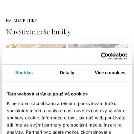
HALADA BUTIKY
Navštivte naše butiky
Souhlas
Detaily
Více o cookies
Tato webová stránka používá cookies
K personalizaci obsahu a reklam, poskytování funkcí
Všechny
Česko
Slovensko
sociálních médií a analýze naší návštěvnosti využíváme
soubory cookie. Informace o tom, jak náš web používáte,
HALADA Pařížská, Praha
sdílíme se svými partnery pro sociální média, inzerci a
analýzy. Partneři tyto údaje mohou zkombinovat s
Pařížská 7, 110 00 Praha 1