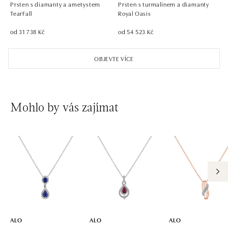
Prsten s diamanty a ametystem
Prsten s turmalínem a diamanty
TearFall
Royal Oasis
od 31 738 Kč
od 54 523 Kč
OBJEVTE VÍCE
Mohlo by vás zajímat
ALO
ALO
ALO