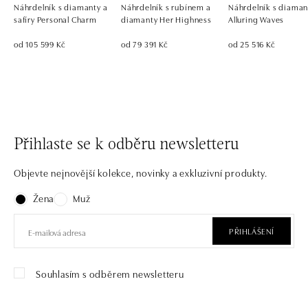
Náhrdelník s diamanty a
Náhrdelník s rubínem a
Náhrdelník s diaman
safíry Personal Charm
diamanty Her Highness
Alluring Waves
od 105 599 Kč
od 79 391 Kč
od 25 516 Kč
Přihlaste se k odběru newsletteru
Objevte nejnovější kolekce, novinky a exkluzivní produkty.
Žena
Muž
PŘIHLÁŠENÍ
Souhlasím s odběrem newsletteru