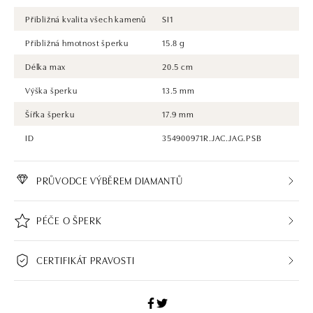
Přibližná kvalita všech kamenů
SI1
Přibližná hmotnost šperku
15.8 g
Délka max
20.5 cm
Výška šperku
13.5 mm
Šířka šperku
17.9 mm
ID
354900971R.JAC.JAG.PSB
PRŮVODCE VÝBĚREM DIAMANTŮ
PÉČE O ŠPERK
CERTIFIKÁT PRAVOSTI