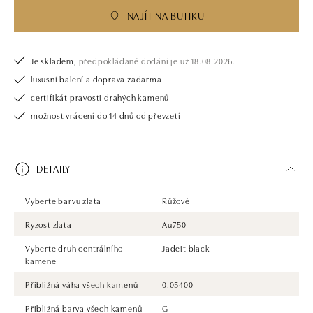
Společnost ALO diamonds vyrábí v Čechách šperky z diamantů a
NAJÍT NA BUTIKU
drahých kamenů už téměř 30 let. Každý šperk je tak originál a je také
opatřen certifikátem pravosti a dodán v luxusním balení. Ať už vybíráte
zásnubní prsten nebo diamantový náramek či náhrdelník, nedarujete s
námi pouze šperk, ale také chytrou investici.
Je skladem,
předpokládané dodání je už 18.08.2026.
luxusní balení a doprava zadarma
certifikát pravosti drahých kamenů
možnost vrácení do 14 dnů od převzetí
DETAILY
Vyberte barvu zlata
Růžové
Ryzost zlata
Au750
Vyberte druh centrálního
Jadeit black
kamene
Přibližná váha všech kamenů
0.05400
Přibližná barva všech kamenů
G