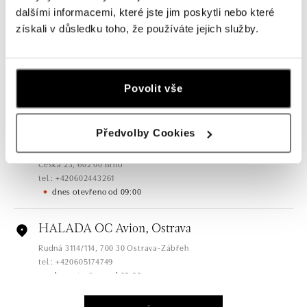
tel.: +420724986111
dalšími informacemi, které jste jim poskytli nebo které
dnes otevřeno od 10:00
získali v důsledku toho, že používáte jejich služby.
HALADA Na Příkopě, Praha
Na Příkopě 16, 110 00 Praha 1
Povolit vše
tel.: +420608028615
dnes otevřeno od 09:00
Předvolby Cookies
HALADA Česká, Brno
Česká 23, 602 00 Brno
tel.: +420602443261
dnes otevřeno od 09:00
HALADA OC Avion, Ostrava
Rudná 3114/114, 700 30 Ostrava-Zábřeh
tel.: +420605174749
dnes otevřeno od 09:00