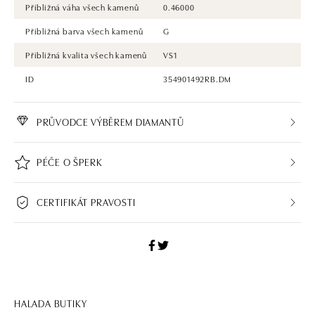
Přibližná váha všech kamenů
0.46000
Přibližná barva všech kamenů
G
Přibližná kvalita všech kamenů
VS1
ID
354901492RB.DM
PRŮVODCE VÝBĚREM DIAMANTŮ
PÉČE O ŠPERK
CERTIFIKÁT PRAVOSTI
HALADA BUTIKY