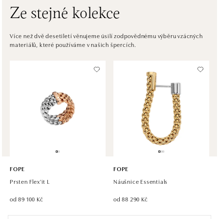
Ze stejné kolekce
HALADA OC Avion, Bratislava
Ivanská cesta 16, 821 04 Bratislava
Více než dvě desetiletí věnujeme úsilí zodpovědnému výběru vzácných
materiálů, které používáme v našich špercích.
tel.: +421 917 090 372
zítra otevřeno od 09:00
Halada OC Aupark, Bratislava
Einsteinova 18, 851 01 Bratislava
tel.: +421 917 090 891
zítra otevřeno od 09:00
FOPE
FOPE
Prsten Flex'it L
Náušnice Essentials
od 89 100 Kč
od 88 290 Kč