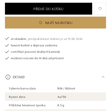
PŘIDAT DO KOŠÍKU
NAJÍT NA BUTIKU
Je skladem,
předpokládané dodání je už 19.08.2026.
luxusní balení a doprava zadarma
certifikát pravosti drahých kamenů
možnost vrácení do 14 dnů od převzetí
DETAILY
Vyberte barvu zlata
Bílé / Růžové
Ryzost zlata
Au750
Přibližná hmotnost šperku
8.5 g