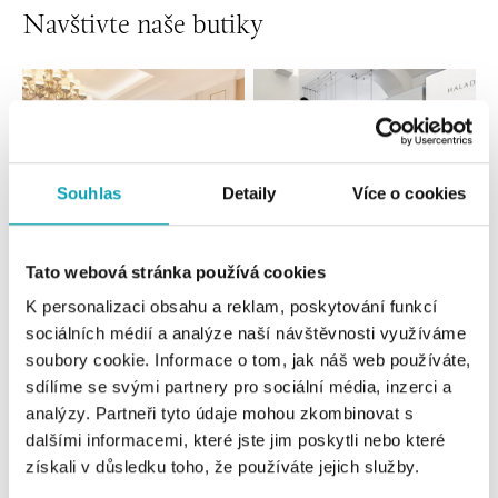
Navštivte naše butiky
Souhlas
Detaily
Více o cookies
Tato webová stránka používá cookies
K personalizaci obsahu a reklam, poskytování funkcí
Všechny
Česko
Slovensko
sociálních médií a analýze naší návštěvnosti využíváme
soubory cookie. Informace o tom, jak náš web používáte,
HALADA Pařížská, Praha
sdílíme se svými partnery pro sociální média, inzerci a
Pařížská 7, 110 00 Praha 1
analýzy. Partneři tyto údaje mohou zkombinovat s
tel.: +420724986111
dalšími informacemi, které jste jim poskytli nebo které
zítra otevřeno od 10:00
získali v důsledku toho, že používáte jejich služby.