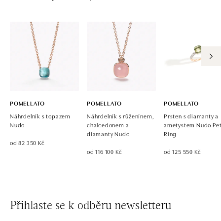
POMELLATO
POMELLATO
POMELLATO
Náhrdelník s topazem
Náhrdelník s růženínem,
Prsten s diamanty a
Nudo
chalcedonem a
ametystem Nudo Pet
diamanty Nudo
Ring
od 82 350 Kč
od 116 100 Kč
od 125 550 Kč
Přihlaste se k odběru newsletteru