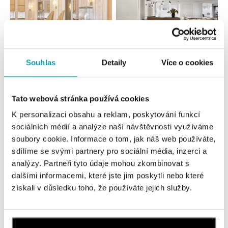
Souhlas
Detaily
Více o cookies
Všechny
Česko
Slovensko
HALADA Pařížská, Praha
Tato webová stránka používá cookies
Pařížská 7, 110 00 Praha 1
K personalizaci obsahu a reklam, poskytování funkcí
tel.: +420724986111
sociálních médií a analýze naší návštěvnosti využíváme
dnes otevřeno od 11:00
soubory cookie. Informace o tom, jak náš web používáte,
sdílíme se svými partnery pro sociální média, inzerci a
HALADA Na Příkopě, Praha
analýzy. Partneři tyto údaje mohou zkombinovat s
Na Příkopě 16, 110 00 Praha 1
dalšími informacemi, které jste jim poskytli nebo které
tel.: +420608028615
získali v důsledku toho, že používáte jejich služby.
dnes otevřeno od 10:00
HALADA Česká, Brno