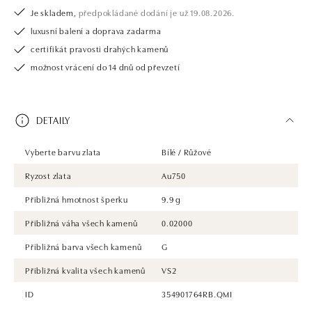
Je skladem,
předpokládané dodání je už 19.08.2026.
luxusní balení a doprava zadarma
certifikát pravosti drahých kamenů
možnost vrácení do 14 dnů od převzetí
DETAILY
Vyberte barvu zlata
Bílé / Růžové
Ryzost zlata
Au750
Přibližná hmotnost šperku
9.9 g
Přibližná váha všech kamenů
0.02000
Přibližná barva všech kamenů
G
Přibližná kvalita všech kamenů
VS2
ID
354901764RB.QMI