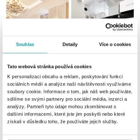
Souhlas
Detaily
Více o cookies
Tato webová stránka používá cookies
Všechny
Česko
Slovensko
K personalizaci obsahu a reklam, poskytování funkcí
HALADA Pařížská, Praha
sociálních médií a analýze naší návštěvnosti využíváme
soubory cookie. Informace o tom, jak náš web používáte,
Pařížská 7, 110 00 Praha 1
tel.: +420724986111
sdílíme se svými partnery pro sociální média, inzerci a
dnes otevřeno od 10:00
analýzy. Partneři tyto údaje mohou zkombinovat s
dalšími informacemi, které jste jim poskytli nebo které
získali v důsledku toho, že používáte jejich služby.
HALADA Na Příkopě, Praha
Na Příkopě 16, 110 00 Praha 1
tel.: +420608028615