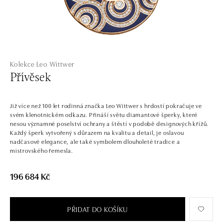
Kolekce Leo Wittwer
Přívěsek
Již více než 100 let rodinná značka Leo Wittwer s hrdostí pokračuje ve
svém klenotnickém odkazu. Přináší světu diamantové šperky, které
nesou významné poselství ochrany a štěstí v podobě designových křížů.
Každý šperk vytvořený s důrazem na kvalitu a detail, je oslavou
nadčasové elegance, ale také symbolem dlouholeté tradice a
mistrovského řemesla.
196 684 Kč
PŘIDAT DO KOŠÍKU