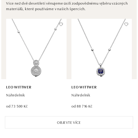
Ivanská cesta 16, 821 04 Bratislava
Více než dvě desetiletí věnujeme úsilí zodpovědnému výběru vzácných
materiálů, které používáme v našich špercích.
tel.: +421 917 090 372
dnes otevřeno od 10:00
Halada OC Aupark, Bratislava
Einsteinova 18, 851 01 Bratislava
tel.: +421 917 090 891
dnes otevřeno od 10:00
LEO WITTWER
LEO WITTWER
Náhrdelník
Náhrdelník
od 73 500 Kč
od 88 716 Kč
OBJEVTE VÍCE