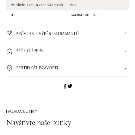
Přibližná kvalita všech kamenů
VS1
ID
344904181R.EMB
PRŮVODCE VÝBĚREM DIAMANTŮ
PÉČE O ŠPERK
CERTIFIKÁT PRAVOSTI
HALADA BUTIKY
Navštivte naše butiky