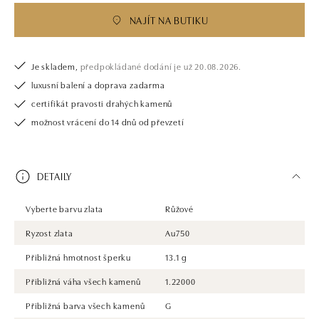
NAJÍT NA BUTIKU
Je skladem,
předpokládané dodání je už 20.08.2026.
luxusní balení a doprava zadarma
certifikát pravosti drahých kamenů
možnost vrácení do 14 dnů od převzetí
DETAILY
Vyberte barvu zlata
Růžové
Ryzost zlata
Au750
Přibližná hmotnost šperku
13.1 g
Přibližná váha všech kamenů
1.22000
Přibližná barva všech kamenů
G