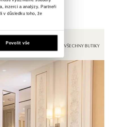
, inzerci a analýzy. Partneři
li v důsledku toho, že
Povolit vše
ZOBRAZIT VŠECHNY BUTIKY