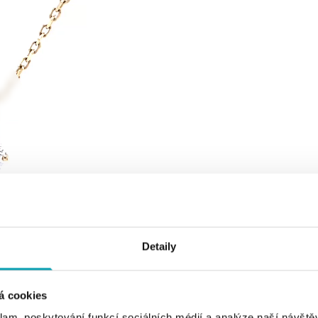
Detaily
á cookies
klam, poskytování funkcí sociálních médií a analýze naší návšt