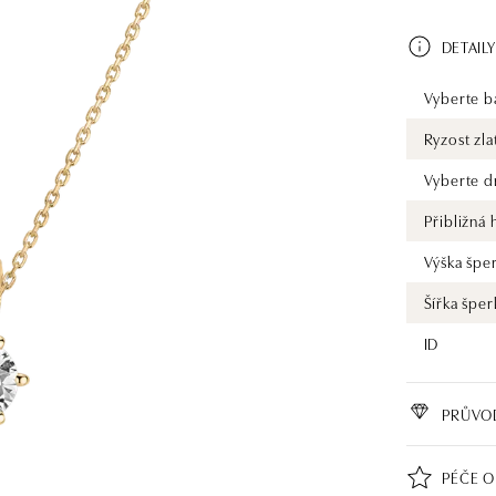
podporuje os
odvážnější k
DETAILY
vytoužený zásnu
diamonds vy
30 let. Každý
Vyberte ba
dodán v luxu
Ryzost zla
náramek či n
investici. P
Vyberte d
posta@alo.c
Přibližná
Výška špe
Šířka šper
ID
PRŮVO
PÉČE O