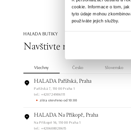
cookie. Informace o tom, jak
tyto údaje mohou zkombinovat
používáte jejich služby.
HALADA BUTIKY
Navštivte naše butiky
Všechny
Česko
Slovensko
HALADA Pařížská, Praha
Pařížská 7, 110 00 Praha 1
tel.: +420724986111
zítra otevřeno od 10:00
HALADA Na Příkopě, Praha
Na Příkopě 16, 110 00 Praha 1
tel.: +420608028615