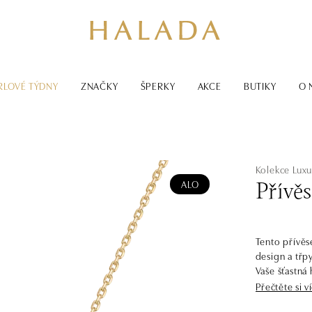
RLOVÉ TÝDNY
ZNAČKY
ŠPERKY
AKCE
BUTIKY
O 
Kolekce Luxu
ALO
Přívěs
Tento přívěse
design a třpy
Vaše šťastná
Classic. Starší sestra kolekce Classic First, pyšnící se ještě oslnivějším
Přečtěte si v
třpytem. Lux