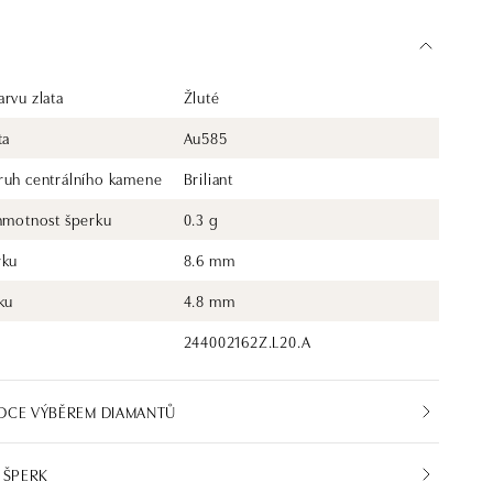
ázením menšími diamanty. Najdete v ní jemné a čisté šperky i
ousky s barevnými drahokamy. Svůj vysněný doplněk, nebo
bní prsten si zde vybere opravdu každý. Společnost ALO
rábí v Čechách šperky z diamantů a drahých kamenů už téměř
 šperk je tak originál a je také opatřen certifikátem pravosti a
rvu zlata
Žluté
sním balení. Ať už vybíráte zásnubní prsten nebo diamantový
ta
Au585
áhrdelník, nedarujete s námi pouze šperk, ale také chytrou
řívěsek je dodáván bez řetízku. Řetízek je možné doobjednat na
ruh centrálního kamene
Briliant
z
 hmotnost šperku
0.3 g
rku
8.6 mm
ku
4.8 mm
244002162Z.L20.A
DCE VÝBĚREM DIAMANTŮ
 ŠPERK