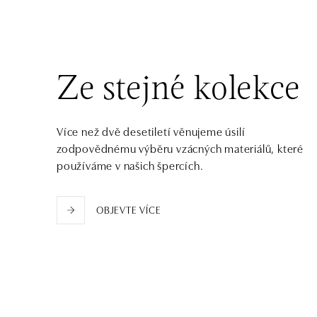
tel.: +421 917 090 372
dnes otevřeno do 21:00
Halada OC Aupark, Bratislava
Einsteinova 18, 851 01 Bratislava
Ze stejné kolekce
tel.: +421 917 090 891
dnes otevřeno do 21:00
Více než dvě desetiletí věnujeme úsilí
zodpovědnému výběru vzácných materiálů, které
používáme v našich špercích.
OBJEVTE VÍCE