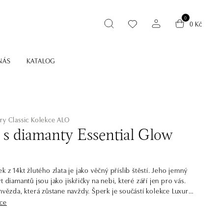
0
0 Kč
NÁS
KATALOG
ry Classic
Kolekce ALO
 s diamanty Essential Glow
k z 14kt žlutého zlata je jako věčný příslib štěstí. Jeho jemný
t diamantů jsou jako jiskřičky na nebi, které září jen pro vás.
 hvězda, která zůstane navždy. Šperk je součástí kolekce Luxury
íce
ury Classic dává hlavní slovo centrálním kamenům, jejichž třpyt