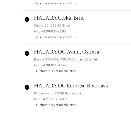
zítra otevřeno od 09:00
HALADA Česká, Brno
Česká 23, 602 00 Brno
tel.: +420602443261
zítra otevřeno od 09:00
HALADA OC Avion, Ostrava
Rudná 3114/114, 700 30 Ostrava-Zábřeh
tel.: +420605174749
dnes otevřeno do 21:00
HALADA OC Eurovea, Bratislava
Pribinova 8, 811 09 Bratislava
tel.: +421 910 284 071
dnes otevřeno do 21:00
HALADA OC Avion, Bratislava
Ivanská cesta 16, 821 04 Bratislava