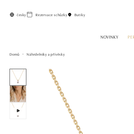
Přeskočit na hlavní obsah
česky
Rezervace schůzky
Butiky
NOVINKY
PE
Domů
Náhrdelníky a přívěsky