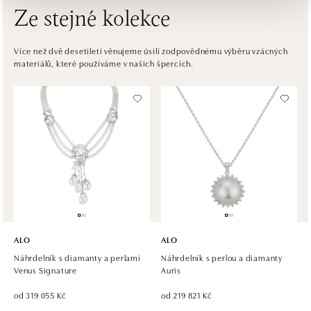
Ze stejné kolekce
HALADA OC Avion, Bratislava
Ivanská cesta 16, 821 04 Bratislava
Více než dvě desetiletí věnujeme úsilí zodpovědnému výběru vzácných
materiálů, které používáme v našich špercích.
tel.: +421 917 090 372
dnes otevřeno od 09:00
Halada OC Aupark, Bratislava
Einsteinova 18, 851 01 Bratislava
tel.: +421 917 090 891
dnes otevřeno od 09:00
ALO
ALO
Náhrdelník s diamanty a perlami
Náhrdelník s perlou a diamanty
Venus Signature
Auris
od 319 055 Kč
od 219 821 Kč