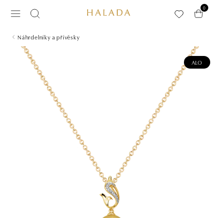
Přeskočit na hlavní obsah
0
Náhrdelníky a přívěsky
ALO