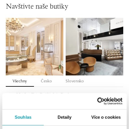
Navštivte naše butiky
Všechny
Česko
Slovensko
HALADA Pařížská, Praha
Pařížská 7, 110 00 Praha 1
tel.: +420724986111
dnes otevřeno od 11:00
Souhlas
Detaily
Více o cookies