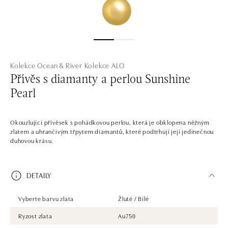
Kolekce Ocean & River
Kolekce ALO
Přívěs s diamanty a perlou Sunshine
Pearl
Okouzlující přívěsek s pohádkovou perlou, která je obklopena něžným
zlatem a uhrančivým třpytem diamantů, které podtrhují její jedinečnou
duhovou krásu.
DETAILY
Vyberte barvu zlata
Žluté / Bílé
Ryzost zlata
Au750