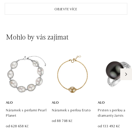
OBJEVTE VÍCE
Mohlo by vás zajímat
ALO
ALO
ALO
Náramek s perlami Pearl
Náramek s perlou Erato
Prsten s perlou a
Planet
diamanty Jarvis
od 88 708 Kč
od 628 658 Kč
od 133 492 Kč