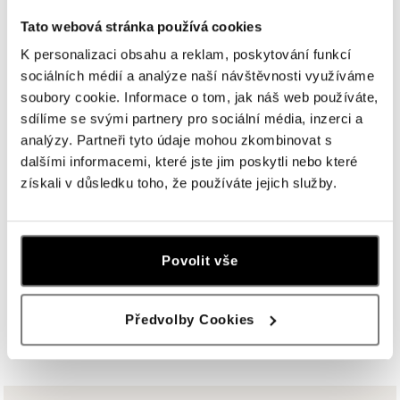
HALADA Na Příkopě, Praha
Tato webová stránka používá cookies
Na Příkopě 16, 110 00 Praha 1
tel.: +420608028615
K personalizaci obsahu a reklam, poskytování funkcí
dnes otevřeno od 10:00
sociálních médií a analýze naší návštěvnosti využíváme
soubory cookie. Informace o tom, jak náš web používáte,
HALADA Česká, Brno
sdílíme se svými partnery pro sociální média, inzerci a
Česká 23, 602 00 Brno
analýzy. Partneři tyto údaje mohou zkombinovat s
tel.: +420602443261
dalšími informacemi, které jste jim poskytli nebo které
otevřeno v Pondělí od 09:00
získali v důsledku toho, že používáte jejich služby.
HALADA OC Avion, Ostrava
Rudná 3114/114, 700 30 Ostrava-Zábřeh
Povolit vše
tel.: +420605174749
dnes otevřeno od 09:00
Předvolby Cookies
ZOBRAZIT VŠECHNY BUTIKY
HALADA OC Eurovea, Bratislava
Pribinova 8, 811 09 Bratislava
tel.: +421 910 284 071
dnes otevřeno od 10:00