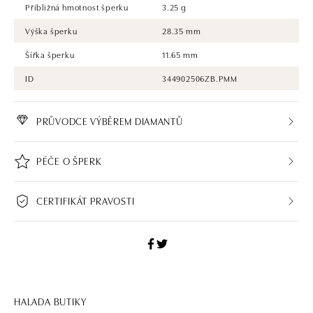
Přibližná hmotnost šperku
3.25 g
Výška šperku
28.35 mm
Šířka šperku
11.65 mm
ID
344902506ZB.PMM
PRŮVODCE VÝBĚREM DIAMANTŮ
PÉČE O ŠPERK
CERTIFIKÁT PRAVOSTI
HALADA BUTIKY