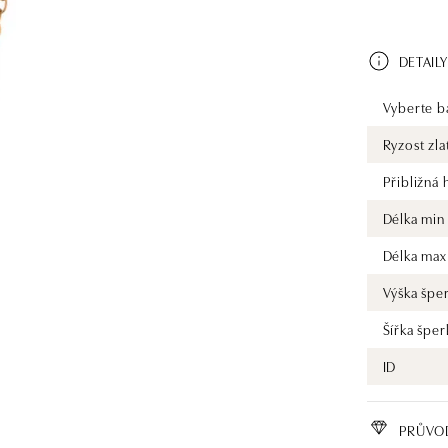
DETAILY
Vyberte ba
Ryzost zla
Přibližná
Délka min
Délka max
Výška špe
Šířka šper
ID
PRŮVO