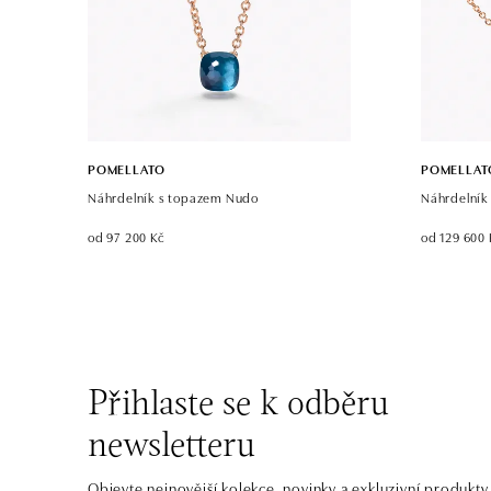
POMELLATO
POMELLAT
Náhrdelník s topazem Nudo
Náhrdelník
od 97 200 Kč
od 129 600 
Přihlaste se k odběru
newsletteru
Objevte nejnovější kolekce, novinky a exkluzivní produkty