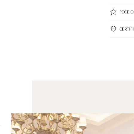
PÉČE O
CERTIF