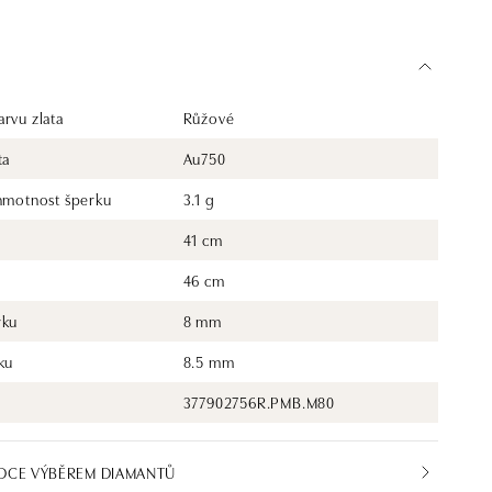
rvu zlata
Růžové
ta
Au750
 hmotnost šperku
3.1 g
41 cm
46 cm
rku
8 mm
ku
8.5 mm
377902756R.PMB.M80
DCE VÝBĚREM DIAMANTŮ