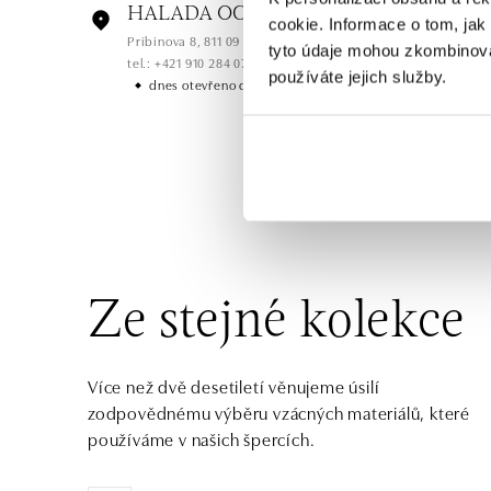
HALADA OC Eurovea, Bratislava
cookie. Informace o tom, jak
Pribinova 8, 811 09 Bratislava
tyto údaje mohou zkombinovat
tel.: +421 910 284 071
používáte jejich služby.
dnes otevřeno do 21:00
HALADA OC Avion, Bratislava
Ivanská cesta 16, 821 04 Bratislava
tel.: +421 917 090 372
dnes otevřeno do 21:00
Halada OC Aupark, Bratislava
Einsteinova 18, 851 01 Bratislava
Ze stejné kolekce
tel.: +421 917 090 891
dnes otevřeno do 21:00
Více než dvě desetiletí věnujeme úsilí
zodpovědnému výběru vzácných materiálů, které
používáme v našich špercích.