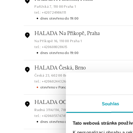
Pařížská 7, 110 00 Praha 1
tel.: +420724986111
dnes otevřeno do 19:00
HALADA Na Příkopě, Praha
Na Příkopě 16, 110 00 Praha 1
tel.: +420608028615
dnes otevřeno do 19:00
HALADA Česká, Brno
Česká 23, 602 00 Brno
tel.: +420602443261
otevřeno v Pondělí od 09:00
HALADA OC Avion, Ostrava
Souhlas
Rudná 3114/114, 700 30 Ostrava-Zábřeh
tel.: +420605174749
dnes otevřeno do 21:00
Tato webová stránka použív
K personalizaci obsahu a re