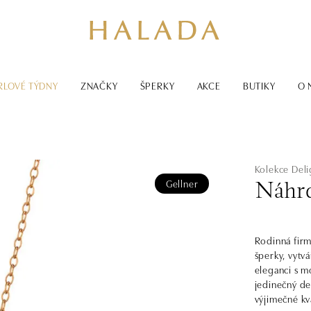
RLOVÉ TÝDNY
ZNAČKY
ŠPERKY
AKCE
BUTIKY
O 
Kolekce Deli
Gellner
Náhrd
Rodinná firm
šperky, vytv
eleganci s m
jedinečný de
výjimečné kv