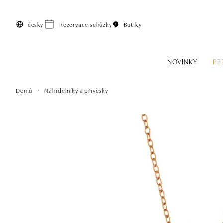
Přeskočit na hlavní obsah
česky
Rezervace schůzky
Butiky
NOVINKY
PE
Domů
Náhrdelníky a přívěsky