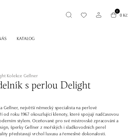
0
0 Kč
NÁS
KATALOG
ght
Kolekce Gellner
elník s perlou Delight
a Gellner, největší německý specialista na perlové
áří od roku 1967 okouzlující klenoty, které spojují nadčasovou
oderním stylem. Oceňované pro své mistrovské zpracování a
sign, šperky Gellner z mořských i sladkovodních perel
ality představují vrchol luxusu a řemeslné dokonalosti.