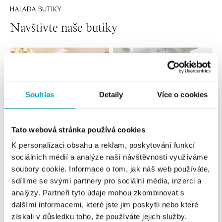
HALADA BUTIKY
Navštivte naše butiky
Souhlas
Detaily
Více o cookies
Tato webová stránka používá cookies
K personalizaci obsahu a reklam, poskytování funkcí
Všechny
Česko
Slovensko
sociálních médií a analýze naší návštěvnosti využíváme
soubory cookie. Informace o tom, jak náš web používáte,
HALADA Pařížská, Praha
sdílíme se svými partnery pro sociální média, inzerci a
analýzy. Partneři tyto údaje mohou zkombinovat s
Pařížská 7, 110 00 Praha 1
tel.: +420724986111
dalšími informacemi, které jste jim poskytli nebo které
dnes otevřeno do 19:00
získali v důsledku toho, že používáte jejich služby.