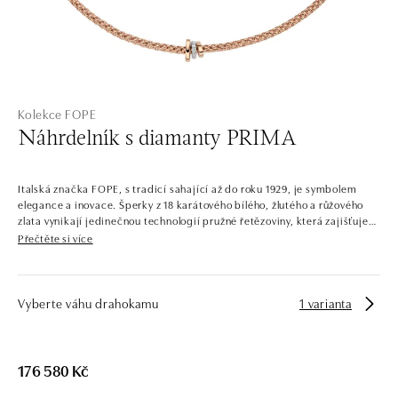
Kolekce FOPE
Náhrdelník s diamanty PRIMA
Italská značka FOPE, s tradicí sahající až do roku 1929, je symbolem
elegance a inovace. Šperky z 18 karátového bílého, žlutého a růžového
zlata vynikají jedinečnou technologií pružné řetězoviny, která zajišťuje
výjimečný komfort a styl. Jsou skvělé pro každou příležitost, pro ženy i
Přečtěte si více
pro muže. Náhrdelníky, náramky, prsteny a náušnice se dokonale
kombinují a pohodlně nosí, přinášejí do každodenního života dotek
luxusu.
Vyberte váhu drahokamu
1 varianta
176 580 Kč