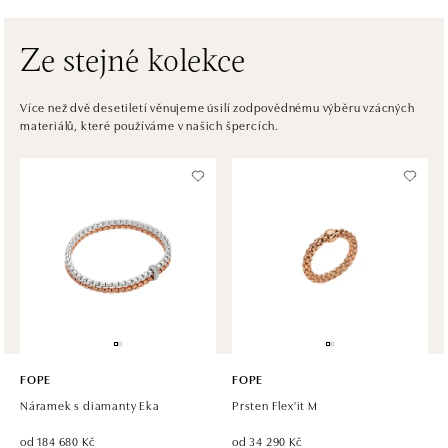
tel.: +421 910 284 071
dnes otevřeno do 21:00
Ze stejné kolekce
HALADA OC Avion, Bratislava
Ivanská cesta 16, 821 04 Bratislava
Více než dvě desetiletí věnujeme úsilí zodpovědnému výběru vzácných
materiálů, které používáme v našich špercích.
tel.: +421 917 090 372
dnes otevřeno do 21:00
Halada OC Aupark, Bratislava
Einsteinova 18, 851 01 Bratislava
tel.: +421 917 090 891
dnes otevřeno do 21:00
FOPE
FOPE
Náramek s diamanty Eka
Prsten Flex'it M
od 184 680 Kč
od 34 290 Kč