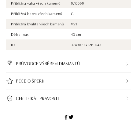
Přibližná váha všech kamenů
0.10000
Přibližná barva všech kamenů
G
Přibližná kvalita všech kamenů
VS1
Délka max
43 cm
ID
374901960RB.D43
PRŮVODCE VÝBĚREM DIAMANTŮ
PÉČE O ŠPERK
CERTIFIKÁT PRAVOSTI