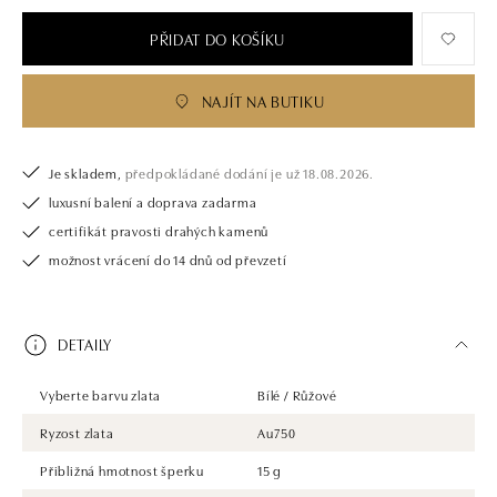
PŘIDAT DO KOŠÍKU
NAJÍT NA BUTIKU
Je skladem,
předpokládané dodání je už 18.08.2026.
luxusní balení a doprava zadarma
certifikát pravosti drahých kamenů
možnost vrácení do 14 dnů od převzetí
DETAILY
Vyberte barvu zlata
Bílé / Růžové
Ryzost zlata
Au750
Přibližná hmotnost šperku
15 g