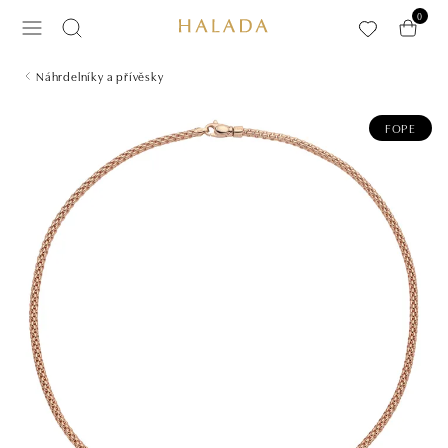
Přeskočit na hlavní obsah
0
Náhrdelníky a přívěsky
FOPE