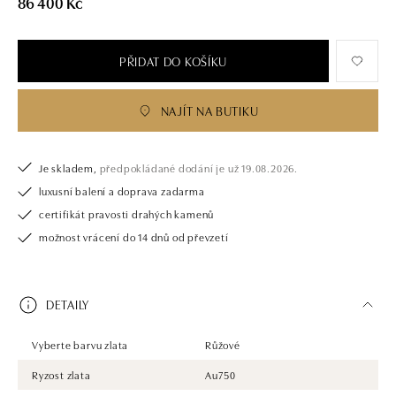
86 400 Kč
PŘIDAT DO KOŠÍKU
NAJÍT NA BUTIKU
Je skladem,
předpokládané dodání je už 19.08.2026.
luxusní balení a doprava zadarma
certifikát pravosti drahých kamenů
možnost vrácení do 14 dnů od převzetí
DETAILY
Vyberte barvu zlata
Růžové
Ryzost zlata
Au750