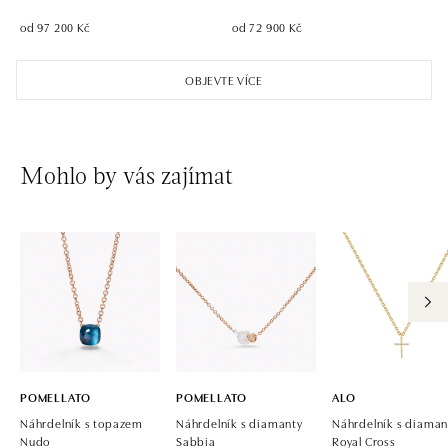
od 97 200 Kč
od 72 900 Kč
OBJEVTE VÍCE
Mohlo by vás zajímat
POMELLATO
POMELLATO
ALO
Náhrdelník s topazem
Náhrdelník s diamanty
Náhrdelník s diaman
Nudo
Sabbia
Royal Cross