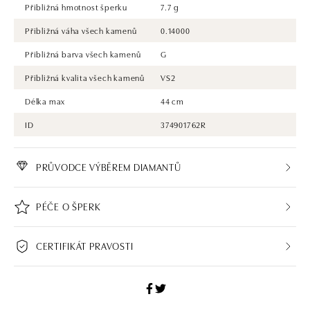
Přibližná hmotnost šperku
7.7 g
Přibližná váha všech kamenů
0.14000
Přibližná barva všech kamenů
G
Přibližná kvalita všech kamenů
VS2
Délka max
44 cm
ID
374901762R
PRŮVODCE VÝBĚREM DIAMANTŮ
PÉČE O ŠPERK
CERTIFIKÁT PRAVOSTI