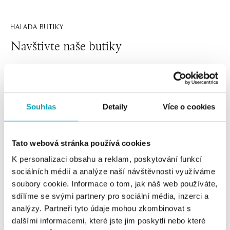
HALADA BUTIKY
Navštivte naše butiky
Souhlas
Detaily
Více o cookies
Tato webová stránka používá cookies
K personalizaci obsahu a reklam, poskytování funkcí
sociálních médií a analýze naší návštěvnosti využíváme
Všechny
Česko
Slovensko
soubory cookie. Informace o tom, jak náš web používáte,
sdílíme se svými partnery pro sociální média, inzerci a
HALADA Pařížská, Praha
analýzy. Partneři tyto údaje mohou zkombinovat s
Pařížská 7, 110 00 Praha 1
dalšími informacemi, které jste jim poskytli nebo které
tel.: +420724986111