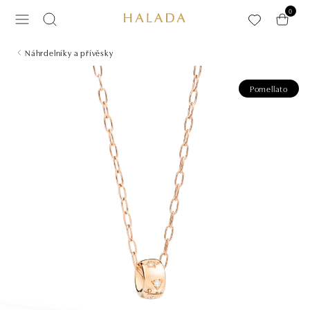
Přeskočit na hlavní obsah
0
Náhrdelníky a přívěsky
Pomellato