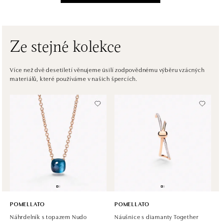
Pribinova 8, 811 09 Bratislava
tel.: +421 910 284 071
zítra otevřeno od 10:00
Ze stejné kolekce
HALADA OC Avion, Bratislava
Ivanská cesta 16, 821 04 Bratislava
Více než dvě desetiletí věnujeme úsilí zodpovědnému výběru vzácných
materiálů, které používáme v našich špercích.
tel.: +421 917 090 372
zítra otevřeno od 09:00
Halada OC Aupark, Bratislava
Einsteinova 18, 851 01 Bratislava
tel.: +421 917 090 891
zítra otevřeno od 09:00
POMELLATO
POMELLATO
Náhrdelník s topazem Nudo
Náušnice s diamanty Together