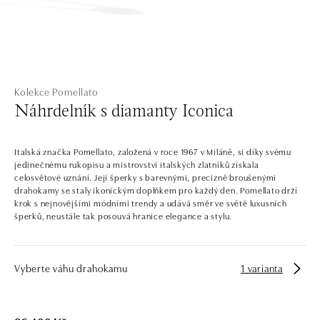
Kolekce Pomellato
Náhrdelník s diamanty Iconica
Italská značka Pomellato, založená v roce 1967 v Miláně, si díky svému
jedinečnému rukopisu a mistrovství italských zlatníků získala
celosvětové uznání. Její šperky s barevnými, precizně broušenými
drahokamy se staly ikonickým doplňkem pro každý den. Pomellato drží
krok s nejnovějšími módními trendy a udává směr ve světě luxusních
šperků, neustále tak posouvá hranice elegance a stylu.
Vyberte váhu drahokamu
1 varianta