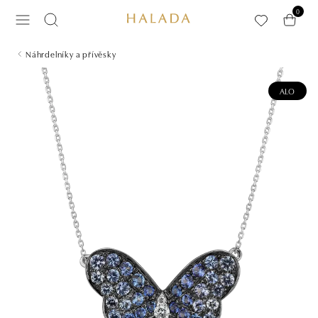
Přeskočit na hlavní obsah
0
Náhrdelníky a přívěsky
ALO