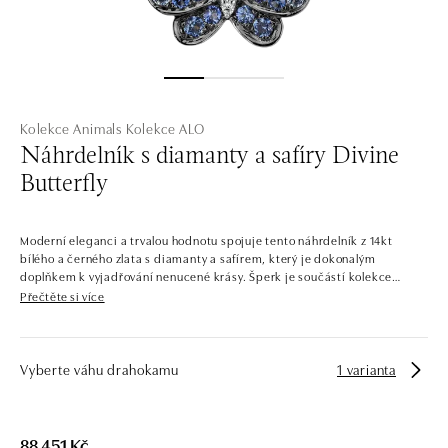
Kolekce Animals
Kolekce ALO
Náhrdelník s diamanty a safíry Divine
Butterfly
Moderní eleganci a trvalou hodnotu spojuje tento náhrdelník z 14kt
bílého a černého zlata s diamanty a safírem, který je dokonalým
doplňkem k vyjadřování nenucené krásy. Šperk je součástí kolekce
Animals.
Přečtěte si více
Diamant jakožto nejdokonalejší výtvor přírody. Šperky z kolekce Animals
ztělesňují přírodu v plné síle a kráse. Inspirované lesy, pouští, džunglí i
podvodním světem – přenesou vás do nespoutané říše zvířat a umožní
Vyberte váhu drahokamu
1 varianta
vám oslavovat krásy planety na každém kroku.
Společnost ALO diamonds vyrábí v Čechách šperky z diamantů a
drahých kamenů už téměř 30 let. Každý šperk je tak originál a je také
88 451 Kč