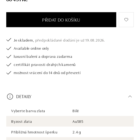
opatřen certifikátem pravosti a dodán v luxusním balení. Ať už vybíráte
zásnubní prsten nebo diamantový náramek či náhrdelník, nedarujete s
námi pouze šperk, ale také chytrou investici.
PŘIDAT DO KOŠÍKU
Je skladem,
předpokládané dodání je už 19.08.2026.
Available online only
luxusní balení a doprava zadarma
certifikát pravosti drahých kamenů
možnost vrácení do 14 dnů od převzetí
DETAILY
Vyberte barvu zlata
Bílé
Ryzost zlata
Au585
Přibližná hmotnost šperku
2.4 g