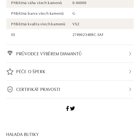
Přibližná váha všech kamenů
0.04000
Přibližná barva všech kamenů
G
Přibližná kvalita všech kamenů
VS2
ID
274902348BC.SAF
PRŮVODCE VÝBĚREM DIAMANTŮ
PÉČE O ŠPERK
CERTIFIKÁT PRAVOSTI
HALADA BUTIKY