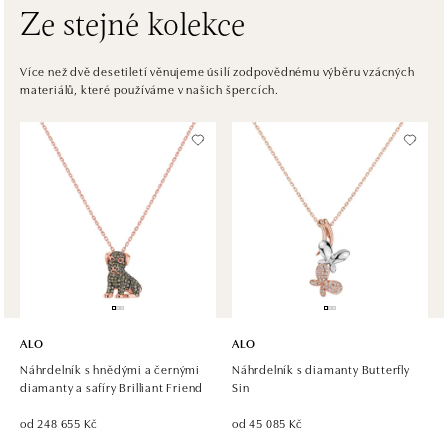
Ze stejné kolekce
HALADA OC Avion, Bratislava
Ivanská cesta 16, 821 04 Bratislava
Více než dvě desetiletí věnujeme úsilí zodpovědnému výběru vzácných
materiálů, které používáme v našich špercích.
tel.: +421 917 090 372
dnes otevřeno do 21:00
Halada OC Aupark, Bratislava
Einsteinova 18, 851 01 Bratislava
tel.: +421 917 090 891
dnes otevřeno do 21:00
ALO
ALO
Náhrdelník s hnědými a černými
Náhrdelník s diamanty Butterfly
diamanty a safíry Brilliant Friend
Sin
od 248 655 Kč
od 45 085 Kč