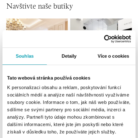
Navštivte naše butiky
Souhlas
Detaily
Více o cookies
Tato webová stránka používá cookies
Všechny
Česko
Slovensko
K personalizaci obsahu a reklam, poskytování funkcí
sociálních médií a analýze naší návštěvnosti využíváme
HALADA Pařížská, Praha
soubory cookie. Informace o tom, jak náš web používáte,
Pařížská 7, 110 00 Praha 1
sdílíme se svými partnery pro sociální média, inzerci a
tel.: +420724986111
analýzy. Partneři tyto údaje mohou zkombinovat s
dnes otevřeno do 19:00
dalšími informacemi, které jste jim poskytli nebo které
získali v důsledku toho, že používáte jejich služby.