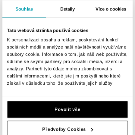
HALADA Pařížská, Praha
Souhlas
Detaily
Více o cookies
Pařížská 7, 110 00 Praha 1
tel.: +420724986111
dnes otevřeno do 19:00
Tato webová stránka používá cookies
K personalizaci obsahu a reklam, poskytování funkcí
HALADA Na Příkopě, Praha
sociálních médií a analýze naší návštěvnosti využíváme
Na Příkopě 16, 110 00 Praha 1
soubory cookie. Informace o tom, jak náš web používáte,
tel.: +420608028615
sdílíme se svými partnery pro sociální média, inzerci a
dnes otevřeno do 19:00
analýzy. Partneři tyto údaje mohou zkombinovat s
dalšími informacemi, které jste jim poskytli nebo které
HALADA Česká, Brno
získali v důsledku toho, že používáte jejich služby.
Česká 23, 602 00 Brno
tel.: +420602443261
otevřeno v Pondělí od 09:00
Povolit vše
HALADA OC Avion, Ostrava
Rudná 3114/114, 700 30 Ostrava-Zábřeh
Předvolby Cookies
tel.: +420605174749