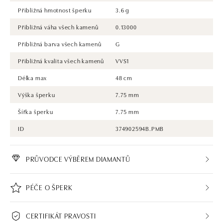
Přibližná hmotnost šperku
3.6 g
Přibližná váha všech kamenů
0.13000
Přibližná barva všech kamenů
G
Přibližná kvalita všech kamenů
VVS1
Délka max
48 cm
Výška šperku
7.75 mm
Šířka šperku
7.75 mm
ID
374902594B.PMB
PRŮVODCE VÝBĚREM DIAMANTŮ
PÉČE O ŠPERK
CERTIFIKÁT PRAVOSTI