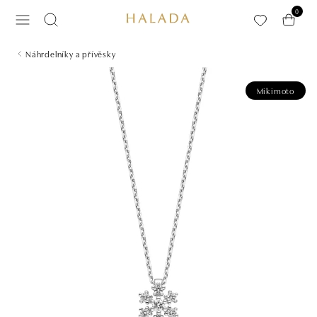
Přeskočit na hlavní obsah
0
Náhrdelníky a přívěsky
Mikimoto