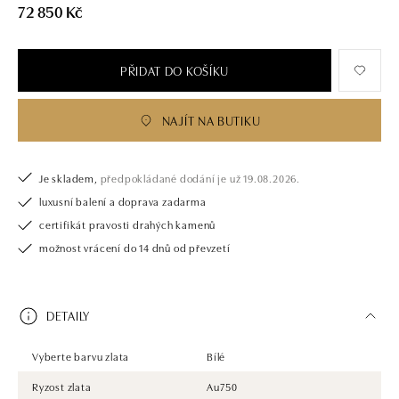
72 850 Kč
PŘIDAT DO KOŠÍKU
NAJÍT NA BUTIKU
Je skladem,
předpokládané dodání je už 19.08.2026.
luxusní balení a doprava zadarma
certifikát pravosti drahých kamenů
možnost vrácení do 14 dnů od převzetí
DETAILY
Vyberte barvu zlata
Bílé
Ryzost zlata
Au750