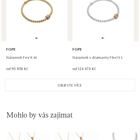
Einsteinova 18, 851 01 Bratislava
tel.: +421 917 090 891
dnes otevřeno od 09:00
FOPE
FOPE
Náramek Fex'it M
Náramek s diamanty Flex'it L
od 95 850 Kč
od 124 470 Kč
OBJEVTE VÍCE
Mohlo by vás zajímat