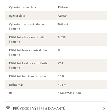
Vyberte barvu zlata
Růžové
Ryzost zlata
Au750
Vyberte druh centrálního
Briliant
kamene
Přibližná váha centrálního
0,030
kamene
Přibližná barva centrálního
G
kamene
Přibližná kvalita centrálního
VS1
kamene
Přibližná hmotnost šperku
35.8 g
Délka max
40 cm
ID
374902513R.D40
PRŮVODCE VÝBĚREM DIAMANTŮ