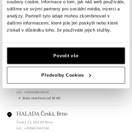
soubory cookie. Informace o tom, jak náš web používáte,
sdílíme se svými partnery pro sociální média, inzerci a
analýzy. Partneři tyto údaje mohou zkombinovat s
dalšími informacemi, které jste jim poskytli nebo které
Všechny
Česko
Slovensko
získali v důsledku toho, že používáte jejich služby.
HALADA Pařížská, Praha
Pařížská 7, 110 00 Praha 1
Povolit vše
tel.: +420724986111
dnes otevřeno od 11:00
Předvolby Cookies
HALADA Na Příkopě, Praha
Na Příkopě 16, 110 00 Praha 1
tel.: +420608028615
dnes otevřeno od 10:00
HALADA Česká, Brno
Česká 23, 602 00 Brno
tel.: +420602443261