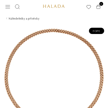
Přeskočit na hlavní obsah
0
Náhrdelníky a přívěsky
FOPE