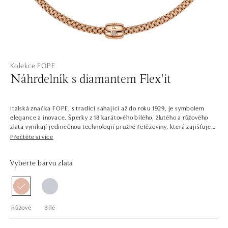
Kolekce FOPE
Náhrdelník s diamantem Flex'it
Italská značka FOPE, s tradicí sahající až do roku 1929, je symbolem
elegance a inovace. Šperky z 18 karátového bílého, žlutého a růžového
zlata vynikají jedinečnou technologií pružné řetězoviny, která zajišťuje
výjimečný komfort a styl. Jsou skvělé pro každou příležitost, pro ženy i
Přečtěte si více
pro muže. Náhrdelníky, náramky, prsteny a náušnice se dokonale
kombinují a pohodlně nosí, přinášejí do každodenního života dotek
Vyberte barvu zlata
luxusu.
Růžové
Bílé