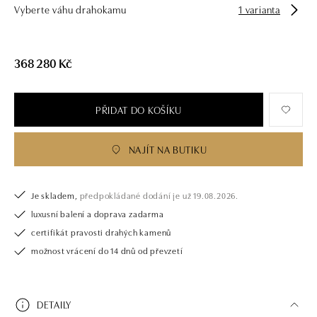
Vyberte váhu drahokamu
1 varianta
368 280 Kč
PŘIDAT DO KOŠÍKU
NAJÍT NA BUTIKU
Je skladem,
předpokládané dodání je už 19.08.2026.
luxusní balení a doprava zadarma
certifikát pravosti drahých kamenů
možnost vrácení do 14 dnů od převzetí
DETAILY