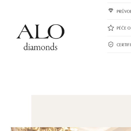
PRŮVO
PÉČE O
CERTIF