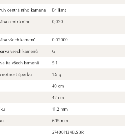
ruh centrálního kamene
Briliant
váha centrálního
0,020
 váha všech kamenů
0.02000
 barva všech kamenů
G
kvalita všech kamenů
SI1
 hmotnost šperku
1.5 g
40 cm
42 cm
rku
11.2 mm
ku
6.15 mm
274001134B.SBR