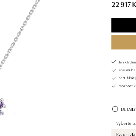
22 917 
Je sklade
luxusní b
certifiká
možnost v
DETAILY
Vyberte ba
Ryzost zla