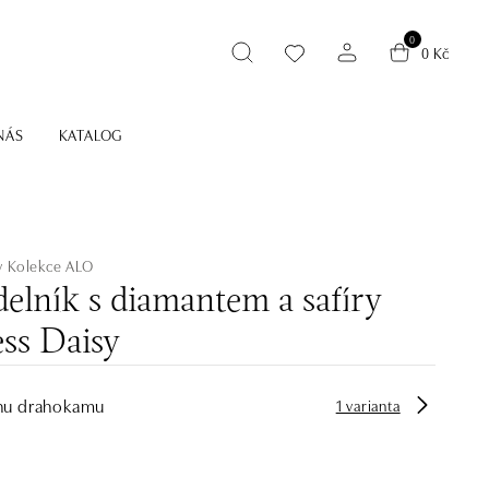
0
0 Kč
NÁS
KATALOG
y
Kolekce ALO
elník s diamantem a safíry
ess Daisy
hu drahokamu
1 varianta