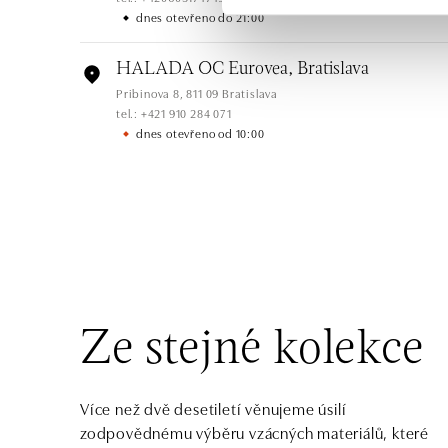
dnes otevřeno do 21:00
HALADA OC Eurovea, Bratislava
Pribinova 8, 811 09 Bratislava
tel.: +421 910 284 071
dnes otevřeno od 10:00
HALADA OC Avion, Bratislava
Ivanská cesta 16, 821 04 Bratislava
tel.: +421 917 090 372
dnes otevřeno od 10:00
Halada OC Aupark, Bratislava
Einsteinova 18, 851 01 Bratislava
Ze stejné kolekce
tel.: +421 917 090 891
dnes otevřeno od 10:00
Více než dvě desetiletí věnujeme úsilí
zodpovědnému výběru vzácných materiálů, které