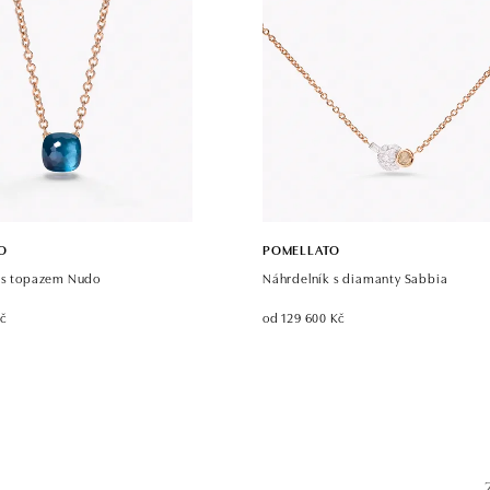
O
POMELLATO
 s topazem Nudo
Náhrdelník s diamanty Sabbia
Kč
od 129 600 Kč