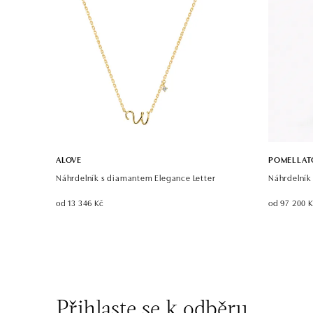
ALOVE
POMELLAT
Náhrdelník s diamantem Elegance Letter
Náhrdelník
od 13 346 Kč
od 97 200 
Přihlaste se k odběru