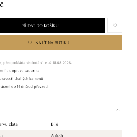
Kč
PŘIDAT DO KOŠÍKU
NAJÍT NA BUTIKU
m,
předpokládané dodání je už 18.08.2026.
alení a doprava zadarma
t pravosti drahých kamenů
rácení do 14 dnů od převzetí
rvu zlata
Bílé
ta
Au585