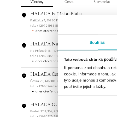
Všechny
Česko
Slovensko
HALADA Pařížská, Praha
Pařížská 7, 110 00 Praha 1
tel.: +420724986111
dnes otevřeno od 10:00
Souhlas
HALADA Na Příkopě, Praha
Na Příkopě 16, 110 00 Praha 1
tel.: +420608028615
Tato webová stránka použív
dnes otevřeno do 19:00
K personalizaci obsahu a re
cookie. Informace o tom, jak
HALADA Česká, Brno
tyto údaje mohou zkombinovat
Česká 23, 602 00 Brno
tel.: +420602443261
používáte jejich služby.
dnes otevřeno do 19:00
HALADA OC Avion, Ostrava
Rudná 3114/114, 700 30 Ostrava-Zábřeh
tel.: +420605174749