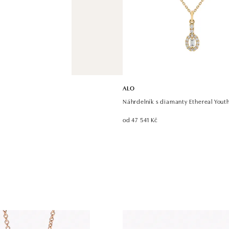
ALO
Náhrdelník s diamanty Ethereal Yout
od 47 541 Kč