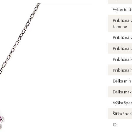
Vyberte d
Přibližná 
kamene
Přibližná
Přibližná
Přibližná 
Přibližná
Délka min
Délka max
Výška špe
Šířka šper
ID