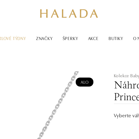
RLOVÉ TÝDNY
ZNAČKY
ŠPERKY
AKCE
BUTIKY
O 
Kolekce Bab
ALO
Náhrd
Princ
Vyberte vá