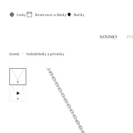
Přeskočit na hlavní obsah
česky
Rezervace schůzky
Butiky
NOVINKY
PE
Domů
Náhrdelníky a přívěsky