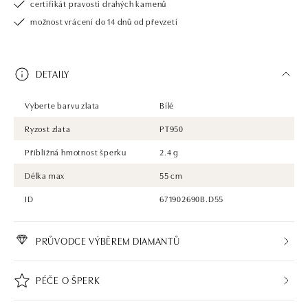
certifikát pravosti drahých kamenů
možnost vrácení do 14 dnů od převzetí
DETAILY
Vyberte barvu zlata
Bílé
Ryzost zlata
PT950
Přibližná hmotnost šperku
2.4 g
Délka max
55 cm
ID
671902690B.D55
PRŮVODCE VÝBĚREM DIAMANTŮ
PÉČE O ŠPERK