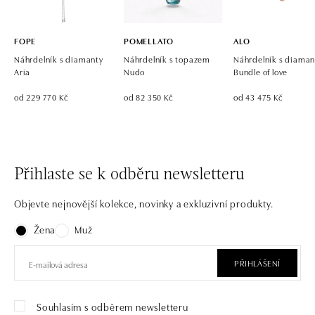
FOPE
POMELLATO
ALO
Náhrdelník s diamanty
Náhrdelník s topazem
Náhrdelník s diaman
Aria
Nudo
Bundle of love
od 229 770 Kč
od 82 350 Kč
od 43 475 Kč
Přihlaste se k odběru newsletteru
Objevte nejnovější kolekce, novinky a exkluzivní produkty.
Žena
Muž
PŘIHLÁŠENÍ
Souhlasím s odběrem newsletteru