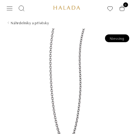
Přeskočit na hlavní obsah
0
Náhrdelníky a přívěsky
Niessing