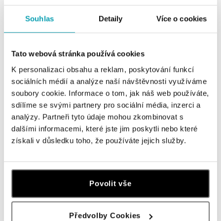
Všechny
Česko
Slovensko
Souhlas
Detaily
Více o cookies
HALADA Pařížská, Praha
Pařížská 7, 110 00 Praha 1
tel.: +420724986111
Tato webová stránka používá cookies
dnes otevřeno do 19:00
K personalizaci obsahu a reklam, poskytování funkcí
sociálních médií a analýze naší návštěvnosti využíváme
HALADA Na Příkopě, Praha
soubory cookie. Informace o tom, jak náš web používáte,
Na Příkopě 16, 110 00 Praha 1
sdílíme se svými partnery pro sociální média, inzerci a
tel.: +420608028615
analýzy. Partneři tyto údaje mohou zkombinovat s
dnes otevřeno do 19:00
dalšími informacemi, které jste jim poskytli nebo které
získali v důsledku toho, že používáte jejich služby.
HALADA Česká, Brno
Česká 23, 602 00 Brno
tel.: +420602443261
dnes otevřeno do 19:00
Povolit vše
HALADA OC Avion, Ostrava
Předvolby Cookies