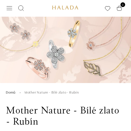
Přeskočit na hlavní obsah
0
Mother Nature - Bílé zlato - Rubín
Domů
Mother Nature - Bílé zlato
- Rubín