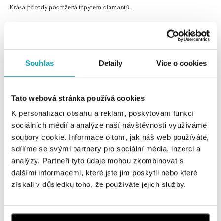
Krása přírody podtržená třpytem diamantů.
Souhlas
Detaily
Více o cookies
Tato webová stránka používá cookies
0 z 0 produktů
FILTR
K personalizaci obsahu a reklam, poskytování funkcí
V katalogu nejsou žádné produkty.
sociálních médií a analýze naší návštěvnosti využíváme
soubory cookie. Informace o tom, jak náš web používáte,
sdílíme se svými partnery pro sociální média, inzerci a
analýzy. Partneři tyto údaje mohou zkombinovat s
dalšími informacemi, které jste jim poskytli nebo které
získali v důsledku toho, že používáte jejich služby.
Přihlaste se k odběru newsletteru
Objevte nejnovější kolekce, novinky a exkluzivní produkty.