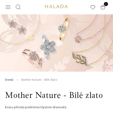
Přeskočit na hlavní obsah
0
Mother Nature - Bílé zlato
Domů
Mother Nature - Bílé zlato
Krása přírody podtržená třpytem diamantů.