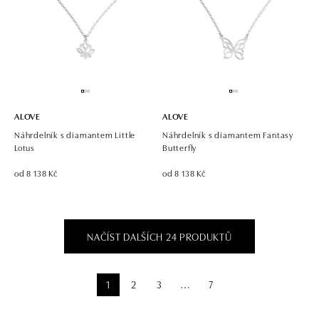
ALOVE
ALOVE
Náhrdelník s diamantem Little
Náhrdelník s diamantem Fantasy
Lotus
Butterfly
od 8 138 Kč
od 8 138 Kč
NAČÍST DALŠÍCH 24 PRODUKTŮ
1
2
3
7
⋯