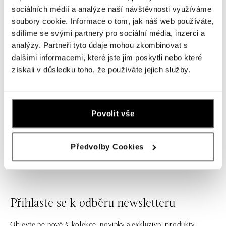
sociálních médií a analýze naší návštěvnosti využíváme
soubory cookie. Informace o tom, jak náš web používáte,
sdílíme se svými partnery pro sociální média, inzerci a
analýzy. Partneři tyto údaje mohou zkombinovat s
dalšími informacemi, které jste jim poskytli nebo které
získali v důsledku toho, že používáte jejich služby.
POMELLATO
POMELLATO
Prsten s diamanty M'ama Non
Náramek s diamanty M'Ama Non
Povolit vše
M'ama
M'Ama
od 54 000 Kč
od 67 500 Kč
Předvolby Cookies
Přihlaste se k odběru newsletteru
Objevte nejnovější kolekce, novinky a exkluzivní produkty.