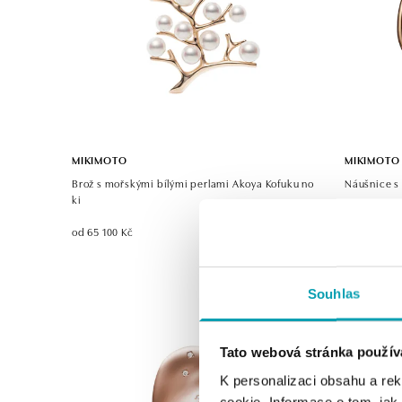
MIKIMOTO
MIKIMOTO
Brož s mořskými bílými perlami Akoya Kofuku no
Náušnice s
ki
od 101 680 
od 65 100 Kč
Souhlas
Tato webová stránka použív
K personalizaci obsahu a re
cookie. Informace o tom, jak