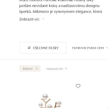
perlám nevídané krásy a nadčasovému designu
šperků. Mikimoto je synonymem elegance, která
přetrvává generace.
Zobrazit víc
VŠECHNY FILTRY
FILTROVAT PODLE CENY
Růžové
Vymazat vše