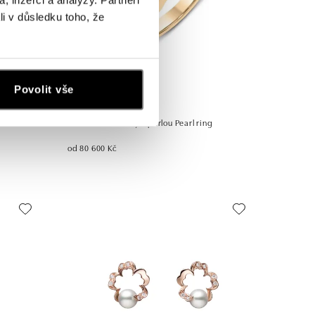
li v důsledku toho, že
Povolit vše
MIKIMOTO
x de Rubans
Prsten s diamanty a perlou Pearl ring
od 80 600 Kč