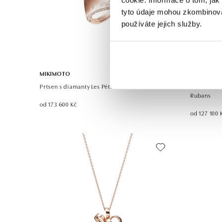
tyto údaje mohou zkombinovat
používáte jejich služby.
MIKIMOTO
MIKIMOTO
Prtsen s diamanty Les Pétales de Ginza
Prsten s mo
Rubans
od 173 600 Kč
od 127 100 