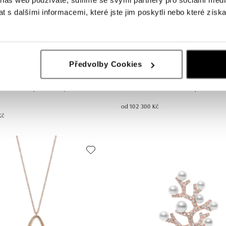
 s dalšími informacemi, které jste jim poskytli nebo které získa
Předvolby Cookies
MIKIMOTO
řskou bílou perlou Akoya Jeux De
Náušnice s mořskou bílou perlou Jeu
od 102 300 Kč
Kč