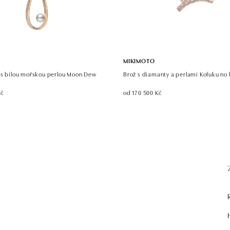
MIKIMOTO
 s bílou mořskou perlou Moon Dew
Brož s diamanty a perlami Kofuku no 
Kč
od 170 500 Kč
.