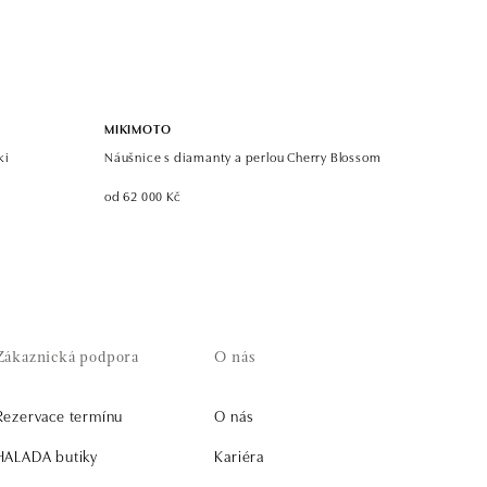
MIKIMOTO
ki
Náušnice s diamanty a perlou Cherry Blossom
od 62 000 Kč
Zákaznická podpora
O nás
Rezervace termínu
O nás
HALADA butiky
Kariéra