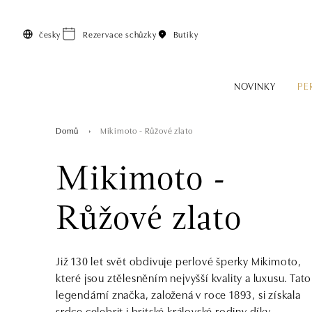
Přeskočit na hlavní obsah
česky
Rezervace schůzky
Butiky
NOVINKY
PE
Domů
Mikimoto - Růžové zlato
Mikimoto -
Růžové zlato
Již 130 let svět obdivuje perlové šperky Mikimoto,
které jsou ztělesněním nejvyšší kvality a luxusu. Tato
legendární značka, založená v roce 1893, si získala
srdce celebrit i britské královské rodiny díky