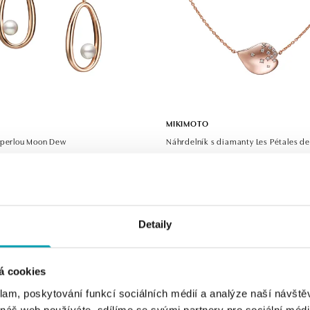
MIKIMOTO
 perlou Moon Dew
Náhrdelník s diamanty Les Pétales de
Kč
od 96 100 Kč
Detaily
á cookies
klam, poskytování funkcí sociálních médií a analýze naší návšt
 náš web používáte, sdílíme se svými partnery pro sociální média