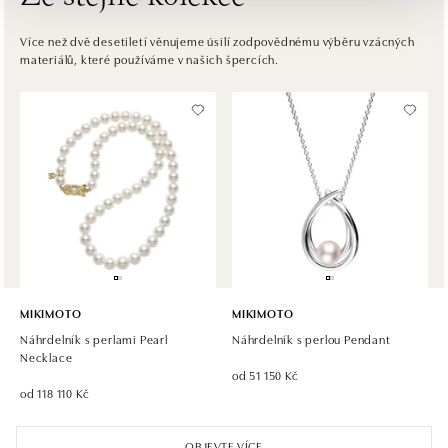
HALADA OC Avion, Bratislava
Ivanská cesta 16, 821 04 Bratislava
Více než dvě desetiletí věnujeme úsilí zodpovědnému výběru vzácných
materiálů, které používáme v našich špercích.
tel.: +421 917 090 372
zítra otevřeno od 09:00
Halada OC Aupark, Bratislava
Einsteinova 18, 851 01 Bratislava
tel.: +421 917 090 891
zítra otevřeno od 09:00
MIKIMOTO
MIKIMOTO
Náhrdelník s perlami Pearl
Náhrdelník s perlou Pendant
Necklace
od 51 150 Kč
od 118 110 Kč
OBJEVTE VÍCE