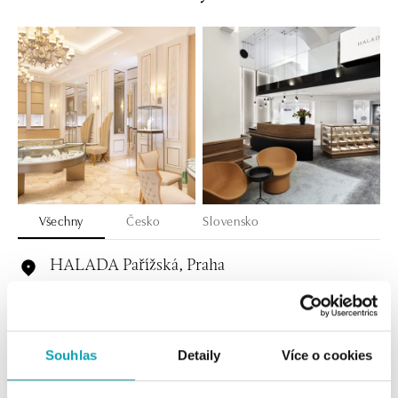
Všechny
Česko
Slovensko
HALADA Pařížská, Praha
Pařížská 7, 110 00 Praha 1
tel.: +420724986111
zítra otevřeno od 11:00
Souhlas
Detaily
Více o cookies
HALADA Na Příkopě, Praha
Na Příkopě 16, 110 00 Praha 1