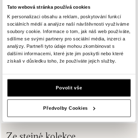
tel.: +420608028615
Tato webová stránka používá cookies
zítra otevřeno od 10:00
K personalizaci obsahu a reklam, poskytování funkcí
sociálních médií a analýze naší návštěvnosti využíváme
HALADA Česká, Brno
soubory cookie. Informace o tom, jak náš web používáte,
Česká 23, 602 00 Brno
sdílíme se svými partnery pro sociální média, inzerci a
tel.: +420602443261
analýzy. Partneři tyto údaje mohou zkombinovat s
otevřeno v Pondělí od 09:00
dalšími informacemi, které jste jim poskytli nebo které
získali v důsledku toho, že používáte jejich služby.
HALADA OC Avion, Ostrava
Rudná 3114/114, 700 30 Ostrava-Zábřeh
tel.: +420605174749
zítra otevřeno od 09:00
Povolit vše
ZOBRAZIT VŠECHNY BUTIKY
HALADA OC Eurovea, Bratislava
Předvolby Cookies
Pribinova 8, 811 09 Bratislava
tel.: +421 910 284 071
zítra otevřeno od 10:00
Ze stejné kolekce