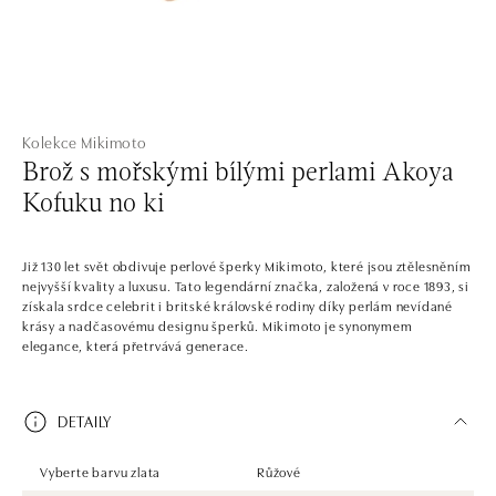
Kolekce Mikimoto
Brož s mořskými bílými perlami Akoya
Kofuku no ki
Již 130 let svět obdivuje perlové šperky Mikimoto, které jsou ztělesněním
nejvyšší kvality a luxusu. Tato legendární značka, založená v roce 1893, si
získala srdce celebrit i britské královské rodiny díky perlám nevídané
krásy a nadčasovému designu šperků. Mikimoto je synonymem
elegance, která přetrvává generace.
DETAILY
Vyberte barvu zlata
Růžové