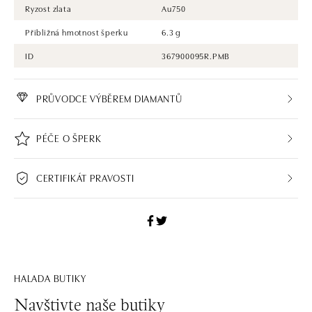
Ryzost zlata
Au750
Přibližná hmotnost šperku
6.3 g
ID
367900095R.PMB
PRŮVODCE VÝBĚREM DIAMANTŮ
PÉČE O ŠPERK
CERTIFIKÁT PRAVOSTI
HALADA BUTIKY
Navštivte naše butiky