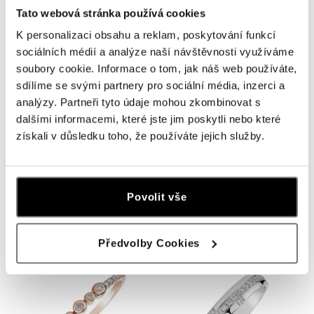
Tato webová stránka používá cookies
K personalizaci obsahu a reklam, poskytování funkcí
sociálních médií a analýze naší návštěvnosti využíváme
soubory cookie. Informace o tom, jak náš web používáte,
sdílíme se svými partnery pro sociální média, inzerci a
analýzy. Partneři tyto údaje mohou zkombinovat s
dalšími informacemi, které jste jim poskytli nebo které
získali v důsledku toho, že používáte jejich služby.
ALO
ALO
Prsten s diamanty Eternal Lines
Prsten s černými diamanty
Sunshine Sky
Povolit vše
od 21 478 Kč
od 22 245 Kč
Předvolby Cookies