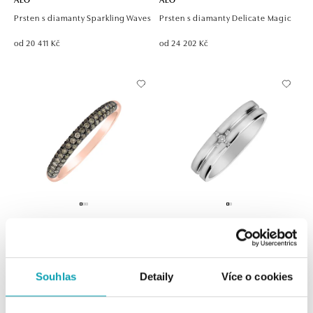
Prsten s diamanty Sparkling Waves
Prsten s diamanty Delicate Magic
od 20 411 Kč
od 24 202 Kč
ALO
ALO
Prsten s hnědými diamanty
Prsten s diamanty Fares Hope
Magical Storm
od 21 190 Kč
Souhlas
Detaily
Více o cookies
od 21 153 Kč