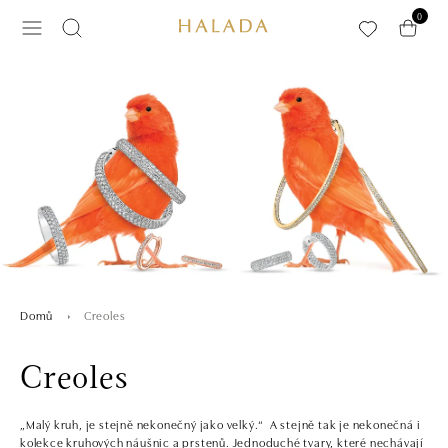
Přeskočit na hlavní obsah
0
Creoles
Domů
Creoles
„Malý kruh, je stejně nekonečný jako velký.“ A stejně tak je nekonečná i
kolekce kruhových náušnic a prstenů. Jednoduché tvary, které nechávají