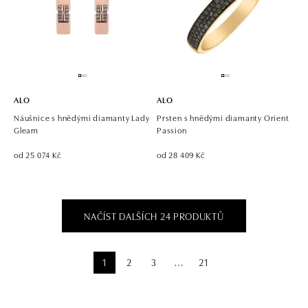
ALO
ALO
Náušnice s hnědými diamanty Lady
Prsten s hnědými diamanty Orient
Gleam
Passion
od 25 074 Kč
od 28 409 Kč
NAČÍST DALŠÍCH 24 PRODUKTŮ
1
2
3
21
⋯