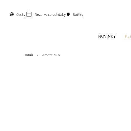
Přeskočit na hlavní obsah
česky
Rezervace schůzky
Butiky
NOVINKY
PE
Domů
Amore mio