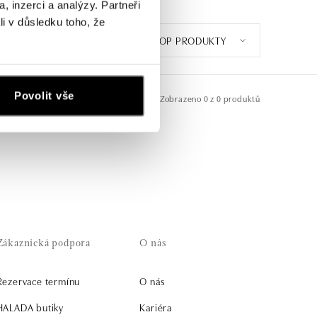
, inzerci a analýzy. Partneři
li v důsledku toho, že
TOP PRODUKTY
Povolit vše
Zobrazeno
0 z 0 produktů
Zákaznická podpora
O nás
Rezervace termínu
O nás
HALADA butiky
Kariéra