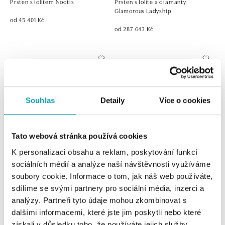
Prsten s iolitem Noctis
Prsten s Iolite a diamanty
Glamorous Ladyship
od 45 401 Kč
od 287 643 Kč
Souhlas
Detaily
Více o cookies
Tato webová stránka používá cookies
K personalizaci obsahu a reklam, poskytování funkcí
ALO
ALOVE
sociálních médií a analýze naší návštěvnosti využíváme
Prsten s Iolite a diamanty Mistress
Prsten s iolitem Bonbon
soubory cookie. Informace o tom, jak náš web používáte,
Ocean
sdílíme se svými partnery pro sociální média, inzerci a
od 9 220 Kč
analýzy. Partneři tyto údaje mohou zkombinovat s
od 87 144 Kč
dalšími informacemi, které jste jim poskytli nebo které
získali v důsledku toho, že používáte jejich služby.