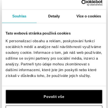
Souhlas
Detaily
Více o cookies
Tato webová stránka používá cookies
K personalizaci obsahu a reklam, poskytování funkcí
sociálních médií a analýze naší návštěvnosti využíváme
NIESSING
soubory cookie. Informace o tom, jak náš web používáte,
Prsten s diamantem Spannring
NIESSING
sdílíme se svými partnery pro sociální média, inzerci a
HighEnd C
Prsten s diamantem Spannring
analýzy. Partneři tyto údaje mohou zkombinovat s
Openend C
od 176 715 Kč
dalšími informacemi, které jste jim poskytli nebo které
získali v důsledku toho, že používáte jejich služby.
od 128 385 Kč
Povolit vše